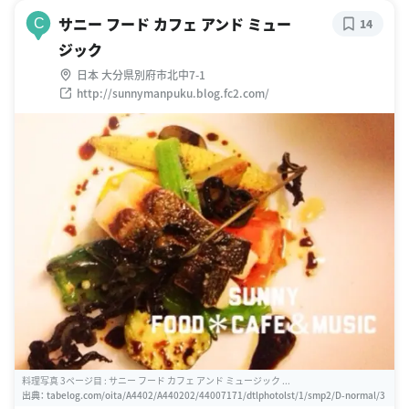
サニー フード カフェ アンド ミュー
C
14
ジック
日本 大分県別府市北中7-1
http://sunnymanpuku.blog.fc2.com/
料理写真 3ページ目 : サニー フード カフェ アンド ミュージック ...
出典：
tabelog.com/oita/A4402/A440202/44007171/dtlphotolst/1/smp2/D-normal/3