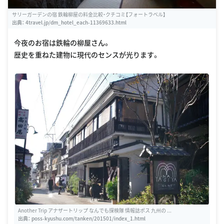
サリーガーデンの宿 鉄輪柳屋の料金比較・クチコミ【フォートラベル】
出典：
4travel.jp/dm_hotel_each-11369633.html
今夜のお宿は鉄輪の柳屋さん。
歴史を重ねた建物に現代のセンスが光ります。
Another Trip アナザートリップ なんでも探検隊 情報誌ポス 九州の ...
出典：
poss-kyushu.com/tanken/201501/index_1.html