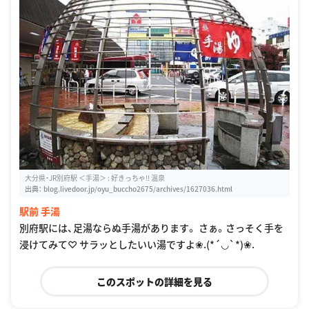
大分県・JR別府駅 ＜手湯＞ : 好きっちゃ!! 温泉
出典：
blog.livedoor.jp/oyu_buccho2675/archives/1627036.html
駅前 手湯
別府駅には、足湯ならぬ手湯があります。 さぁ。さっそく手を
浸けてみて♡ サラッとしたいい湯ですよ❀.(*´◡`*)❀.
このスポットの詳細を見る