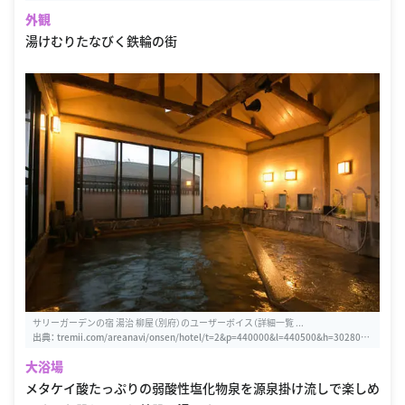
外観
湯けむりたなびく鉄輪の街
サリーガーデンの宿 湯治 柳屋（別府）のユーザーボイス（詳細一覧 ...
出典：
tremii.com/areanavi/onsen/hotel/t=2&p=440000&l=440500&h=302804&
s=2&m=1&d=0/1
大浴場
メタケイ酸たっぷりの弱酸性塩化物泉を源泉掛け流しで楽しめ