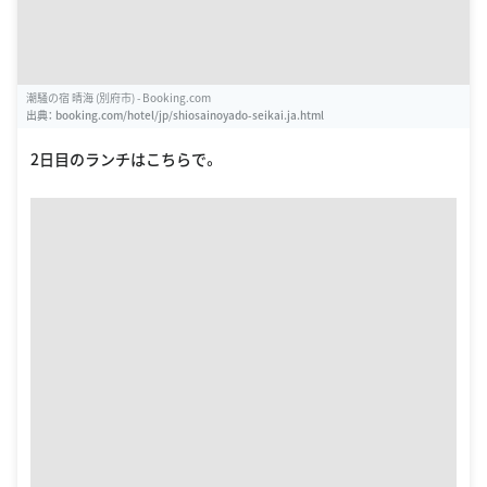
潮騒の宿 晴海 (別府市) - Booking.com
出典：
booking.com/hotel/jp/shiosainoyado-seikai.ja.html
2日目のランチはこちらで。