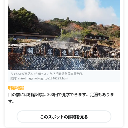
ちょいたび日記2。:九州ちょいたび 明礬温泉 岡本屋売店。
出典：
chirol.naganoblog.jp/e1846299.html
明礬地獄
目の前には明礬地獄。200円で見学できます。 足湯もありま
す。
このスポットの詳細を見る