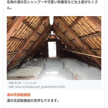
名物の湯の花シャンプーや可愛い和雑貨などお土産がたくさ
ん。
明礬 湯の里 - じゃらんnet
出典：
jalan.net/kankou/spt_guide000000153845
湯の花採取施設
湯の花採取施設の見学もできます。