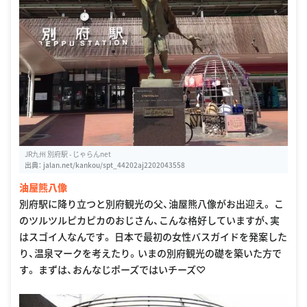
JR九州 別府駅 - じゃらんnet
出典：
jalan.net/kankou/spt_44202aj2202043558
油屋熊八像
別府駅に降り立つと別府観光の父、油屋熊八像がお出迎え。 こ
のツルツルピカピカのおじさん、こんな格好していますが、実
はスゴイ人なんです。 日本で最初の女性バスガイドを発案した
り、温泉マークを考えたり。いまの別府観光の礎を築いた方で
す。 まずは、おんなじポーズではいチーズ♡