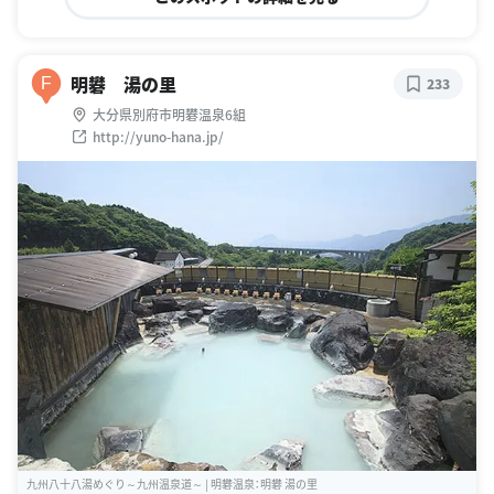
明礬 湯の里
F
233
大分県別府市明礬温泉6組
http://yuno-hana.jp/
九州八十八湯めぐり～九州温泉道～ | 明礬温泉：明礬 湯の里