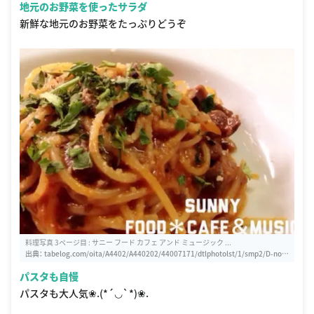
地元のお野菜を使ったサラダ
新鮮な地元のお野菜をたっぷりどうぞ
料理写真 3ページ目 : サニー フード カフェ アンド ミュージック ...
出典：
tabelog.com/oita/A4402/A440202/44007171/dtlphotolst/1/smp2/D-nor
mal/3
パスタも自慢
パスタも大人気❀.(*´◡`*)❀.