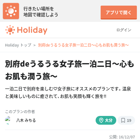
行きたい場所を
アプリで開く
地図で確認しよう
ログイン
Holiday トップ
別府deうるうる女子旅一泊二日〜心もお肌も潤う旅〜
別府deうるうる女子旅一泊二日〜心も
お肌も潤う旅〜
一泊二日で別府を楽しむ♡女子旅にオススメのプランです。温泉
と美味しいものに癒されて、お肌も笑顔も輝く旅を‼︎
このプランの作者
八木 みちる
大分
19
公開: 16/12/07