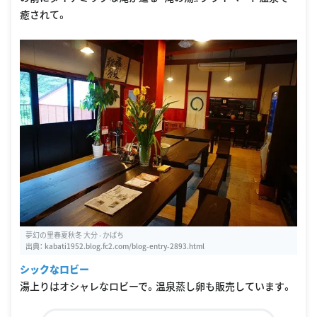
癒されて。
夢幻の里春夏秋冬 大分 - かばち
出典：
kabati1952.blog.fc2.com/blog-entry-2893.html
シックなロビー
湯上りはオシャレなロビーで。温泉蒸し卵も販売しています。