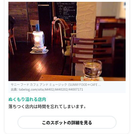
サニー フード カフェ アンド ミュージック （SUNNY FOOD＊CAFE ...
出典：
tabelog.com/oita/A4402/A440202/44007171
ぬくもり溢れる店内
落ちつく店内は時間を忘れてしまいます。
このスポットの詳細を見る