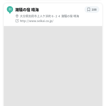
潮騒の宿 晴海
H
188
大分県別府市上人ケ浜町６-２４ 潮騒の宿 晴海
http://www.seikai.co.jp/