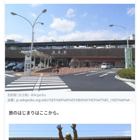
LISTID=502&EKI=91205230
別府駅 (大分県) - Wikipedia
出典：
ja.wikipedia.org/wiki/%E5%88%A5%E5%BA%9C%E9%A7%85_(%E5%A4%A
7%E5%88%86%E7%9C%8C)
旅のはじまりはここから。