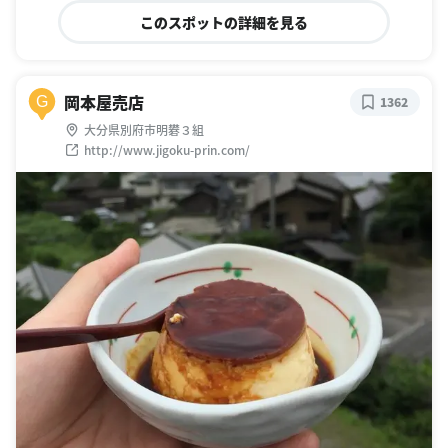
このスポットの詳細を見る
岡本屋売店
G
1362
大分県別府市明礬３組
http://www.jigoku-prin.com/