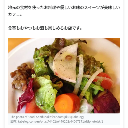
地元の食材を使ったお料理や優しいお味のスイーツが美味しい
カフェ。
食事もおやつもお酒も楽しめるお店です。
The photo of Food: Sanifudokafeandomijikku[Tabelog]
出典：
tabelog.com/en/oita/A4402/A440202/44007171/dtlphotolst/1