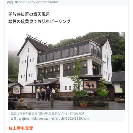
出典：
88onsen.com/spot/detail/hid/36
開放感抜群の露天風呂
酸性の硫黄泉でお肌をピーリング
写真は別府明礬温泉「湯の里 脇屋商会」です: 矢島の日記
出典：
tyajima-nikki.seesaa.net/article/156241859.html
お土産も充実