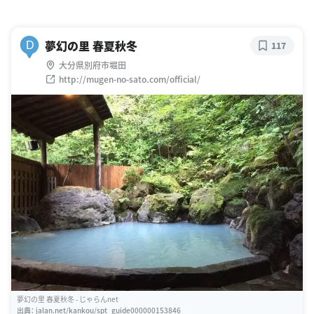
夢幻の里 春夏秋冬
D
117
大分県別府市堀田
http://mugen-no-sato.com/official/
夢幻の里 春夏秋冬 - じゃらんnet
出典：
jalan.net/kankou/spt_guide000000153846