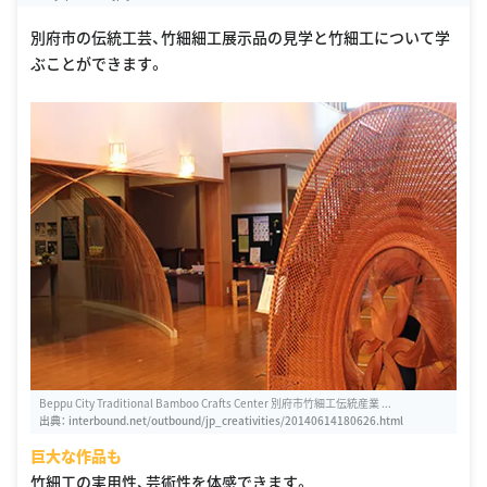
別府市の伝統工芸、竹細細工展示品の見学と竹細工について学
ぶことができます。
Beppu City Traditional Bamboo Crafts Center 別府市竹細工伝統産業 ...
出典：
interbound.net/outbound/jp_creativities/20140614180626.html
巨大な作品も
竹細工の実用性、芸術性を体感できます。