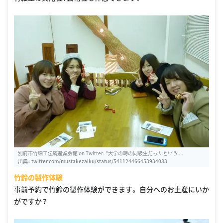
別府市竹細工伝統産業会館 on Twitter: "大学の時の同級生だったという ...
出典：
twitter.com/mustakezaiku/status/541124466453934083
竹鈴の製作体験
事前予約で竹鈴の製作体験ができます。 自分へのお土産にいか
がですか？