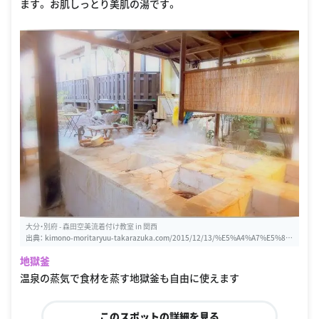
ます。 お肌しっとり美肌の湯です。
大分・別府 - 森田空美流着付け教室 in 関西
出典：
kimono-moritaryuu-takarazuka.com/2015/12/13/%E5%A4%A7%E5%8
8%86-%E5%88%A5%E5%BA%9C
地獄釜
温泉の蒸気で食材を蒸す地獄釜も自由に使えます
このスポットの詳細を見る