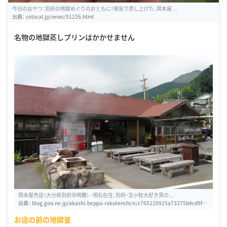
今日のおやつ：別府の地獄めぐりのおともに！噴気で蒸し上げた、岡本屋 ...
出典：
colocal.jp/news/51226.html
名物の地獄蒸しプリンはかかせません
岡本屋売店（大分県別府市明礬） - 明石在住、別府・苫小牧大好き男の ...
出典：
blog.goo.ne.jp/akashi-beppu-rakutenchi/e/c765220925a73375b4cd9f1c
cc996c9a
お店の前の地獄釜