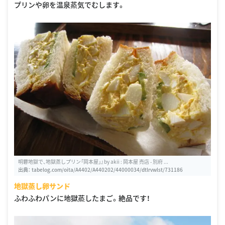
プリンや卵を温泉蒸気でむします。
明礬地獄で、地獄蒸しプリン「岡本屋」』by akii : 岡本屋 売店 - 別府 ...
出典：
tabelog.com/oita/A4402/A440202/44000034/dtlrvwlst/731186
地獄蒸し卵サンド
ふわふわパンに地獄蒸したまご。絶品です！