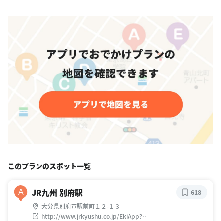
このプランのスポット一覧
JR九州 別府駅
A
618
大分県別府市駅前町１２-１３
http://www.jrkyushu.co.jp/EkiApp?