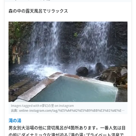
森の中の露天風呂でリラックス
Images tagged with #夢幻の里 on instagram
出典：
online-instagram.com/tag/%E5%A4%A2%E5%B9%BB%E3%81%AE%E
9%87%8C/1001135406912857007
滝の湯
男女別大浴場の他に貸切風呂が4箇所あります。 一番人気は目
の前にダイナミックな滝が迫る『滝の湯』プライベート温泉で