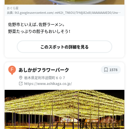
おぐら屋
出典：
lh3.googleusercontent.com/-mHi2t_TN6OU/TrYdji82x8I/AAAAAAAAED0/UnxX0
TGijBk/w460-h310-s0/%25E3%2581%258A%25E3%2581%2590%25E3%2582%258
9%25E5%25B1%258B
佐野市といえば、佐野ラーメン。
野菜たっぷりの餃子もおいしそう！
このスポットの詳細を見る
あしかがフラワーパーク
F
1578
栃木県足利市迫間町６０７
https://www.ashikaga.co.jp/