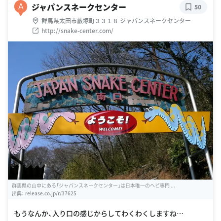
ジャパンスネークセンター
A
50
群馬県太田市藪塚町３３１８ ジャパンスネークセンター
http://snake-center.com/
群馬県の山中にある「ジャパンスネークセンター」は日本唯一のヘビ専門 ...
出典：
release.co.jp/r/37625
もうなんか、入り口の感じからしてわくわくしますね…