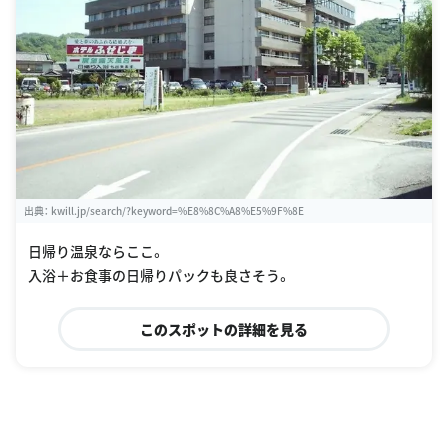
出典：
kwill.jp/search/?keyword=%E8%8C%A8%E5%9F%8E
日帰り温泉ならここ。
入浴＋お食事の日帰りパックも良さそう。
このスポットの詳細を見る