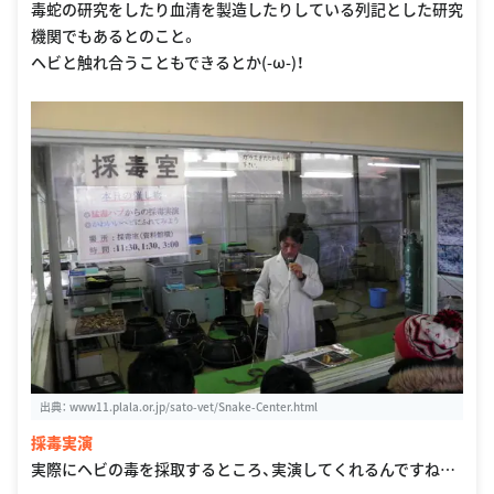
毒蛇の研究をしたり血清を製造したりしている列記とした研究
機関でもあるとのこと。
ヘビと触れ合うこともできるとか(-ω-)！
出典：
www11.plala.or.jp/sato-vet/Snake-Center.html
採毒実演
実際にヘビの毒を採取するところ、実演してくれるんですね…