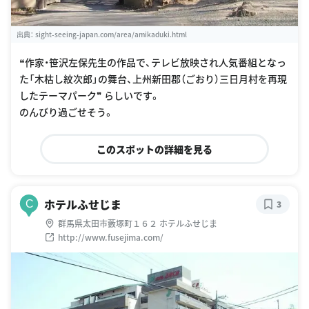
出典：
sight-seeing-japan.com/area/amikaduki.html
❝作家・笹沢左保先生の作品で、テレビ放映され人気番組となっ
た「木枯し紋次郎」の舞台、上州新田郡（ごおり）三日月村を再現
したテーマパーク❞ らしいです。
のんびり過ごせそう。
このスポットの詳細を見る
ホテルふせじま
C
3
群馬県太田市藪塚町１６２ ホテルふせじま
http://www.fusejima.com/