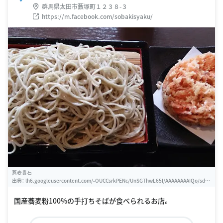
群馬県太田市藪塚町１２３８-３
https://m.facebook.com/sobakisyaku/
蕎麦貴石
出典：
lh6.googleusercontent.com/-OUCCsrkPENc/UnSGThwL65I/AAAAAAAAIQo/sdw
Moz1IrRo/w460-h310-s0/01%2B-%2B1
国産蕎麦粉100%の手打ちそばが食べられるお店。