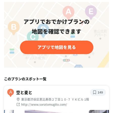
このプランのスポット一覧
空と麦と
A
149
東京都渋谷区恵比寿西２丁目１０-７ ＹＫビル 1階
http://www.soratomugito.com/