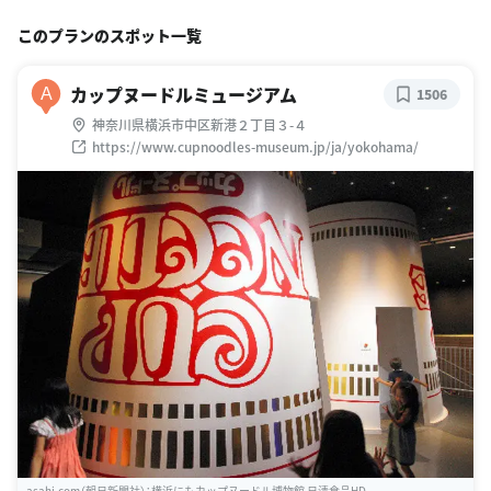
このプランのスポット一覧
カップヌードルミュージアム
A
1506
神奈川県横浜市中区新港２丁目３-４
https://www.cupnoodles-museum.jp/ja/yokohama/
asahi.com（朝日新聞社）：横浜にもカップヌードル博物館 日清食品HD ...