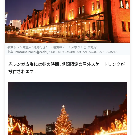
横浜赤レンガ倉庫 : 絶対行きたい！横浜のデートスポットと、素敵な ...
出典：
matome.naver.jp/odai/2139538796708919001/2139538969710035403
赤レンガ広場には冬の時期、期間限定の屋外スケートリンクが
設置されます。