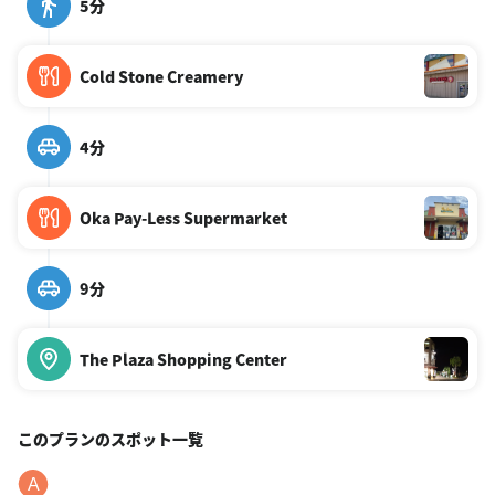
5分
Cold Stone Creamery
4分
Oka Pay-Less Supermarket
9分
The Plaza Shopping Center
このプランのスポット一覧
A