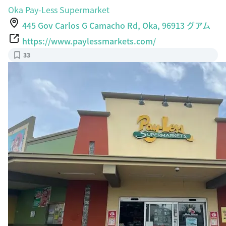
Oka Pay-Less Supermarket
445 Gov Carlos G Camacho Rd, Oka, 96913 グアム
https://www.paylessmarkets.com/
33