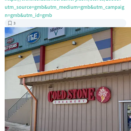
utm_source=gmb&utm_medium=gmb&utm_campaig
n=gmb&utm_id=gmb
3