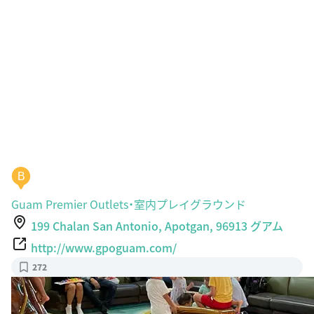
B
Guam Premier Outlets・室内プレイグラウンド
199 Chalan San Antonio, Apotgan, 96913 グアム
http://www.gpoguam.com/
272