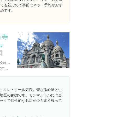
とても並ぶので事前にネット予約がおす
すめです。
ル寺
u
35 Rue du Chevalier de la Barre, 75018 Paris, フランス
https://www.sacre-coeur-montmartre.com/
サクレ・クール寺院。聖なる心臓とい
地区の象徴です。モンマルトルには当
ックで個性的なお店が今も多く残って