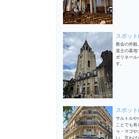
スポット
教会の外観
道士の墓地
ポリネール
す。
スポット
サルトルや
ことでも有
ゥ・マゴや
い、言わば