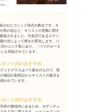
http://sainte-chapelle.monuments-nationaux.fr/
建築されたゴシック様式の教会です。キ
や荊の冠など、キリストの受難に関す
建築されました。代名詞であるステン
陽の光によって輝きが変化します。パ
に浮かぶシテ島にあり、「パリのセーヌ
 にも登録されています。
スポット内のおすすめ
ステンドグラスはパリ最古のもので、聖
書の物語が創世記からキリストの復活ま
で描かれています。
スポット内のおすすめ
裁判所の敷地内にあるため、ボディチェ
ックを入念に受けます。ハイシーズンは