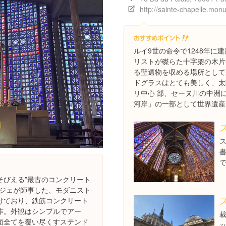
ルイ9世の命令で1248年に
リストが磔らた十字架の木片
る聖遺物を収める場所として
ドグラスはとても美しく、太
リ中心 部、セーヌ川の中洲
河岸」の一部として世界遺産
そびえる”最古のコンクリート
ビジェが師事した、モダニスト
けており、鉄筋コンクリート
作。外観はシンプルでアー
面全てを覆い尽くすステンド