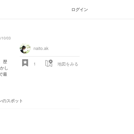
ログイン
/10/03
general
railroad
train
comic
mountain
sports
fishing
bbq
fashion
tradition
music
baby
camera
amusement
aquarium
sea
ball
baer
store
park
naito.ak
、歴
1
地図をみる
かし
で最
ンのスポット
28.522 px