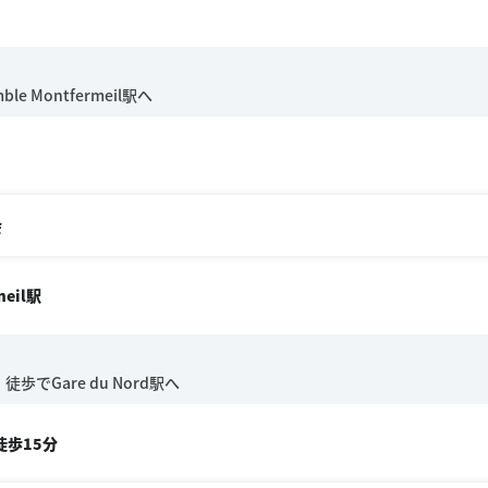
会
meil駅
徒歩15分