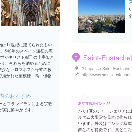
物は11世紀に建てられたもの
。542年のスペイン遠征の際
Saint-Eustache
1世がキリスト磔刑の十字架と
E
帰り、それらを納めるために
数少ないロマネスク様式の教
http://www.saint-eustache.
で描かれた葉模様、鳥、怪物
内のおすすめ
ーとフランドランによる宗教
が実に鮮やかです。
パリ1区のシャトレエリアに
ルダム大聖堂を見本に作られ
います。外装はゴシック様式
飾なのが特徴です。見どころは