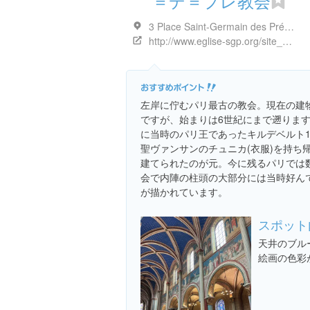
＝デ＝プレ教会
3 Place Saint-Germain des Prés, 75006 Paris, フランス
http://www.eglise-sgp.org/site_v3/wordpress/
左岸に佇むパリ最古の教会。現在の建
ですが、始まりは6世紀にまで遡ります
に当時のパリ王であったキルデベルト
聖ヴァンサンのチュニカ(衣服)を持ち
建てられたのが元。今に残るパリでは
会で内陣の柱頭の大部分には当時好ん
が描かれています。
スポット
天井のブル
絵画の色彩