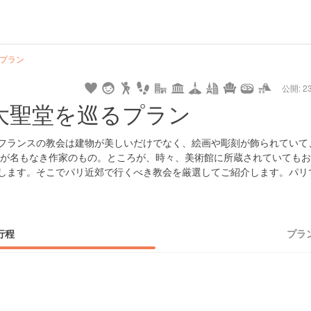
url
guide
hot
type
star
camera
home
settings
profile
print
rank
mail
lock
calendar
access
プラン
公開: 23
pet
drive
walking
cycling
nature
stroll
art
camp
history
castle
temple
cafe
gourmet
onsen
outdoor
world
public bath
shopping
大聖堂を巡るプラン
heritage
kyoto
hyogo
。フランスの教会は建物が美しいだけでなく、絵画や彫刻が飾られていて
が名もなき作家のもの。ところが、時々、美術館に所蔵されていてもお
りします。そこでパリ近郊で行くべき教会を厳選してご紹介します。パリ
行程
プラ