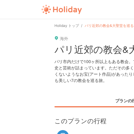
user
pin
tel
time
Holiday トップ
パリ近郊の教会&大聖堂を巡る
海外
date
child
solitary
パリ近郊の教会&
tokyo
kanagawa
osaka
パリ市内だけで100ヶ所以上もある教会
史と芸術が詰まっています。ただその多く
くないようなお宝(アート作品)があった
も美しい7の教会を巡る旅。
プランの
このプランの行程