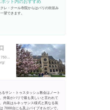
スポット内のおすすめ
サクレ・クール寺院からはパリの街並み
を一望できます。
2 Impasse Saint-Eustache, 75001 Paris, フランス
org/
あるサン・トゥスタッシュ教会はノート
、外装がパリで最も美しいと言われて
、内装はルネッサンス様式と異なる装
 7000台にも及ぶパイプオルガンで、