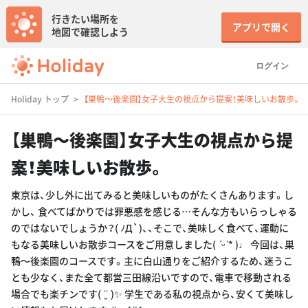
行きたい場所を
アプリで開く
地図で確認しよう
ログイン
Holiday トップ
【巣鴨〜後楽園】女子大生の視点から提案！美味しいお散歩。
【巣鴨〜後楽園】女子大生の視点から提
案！美味しいお散歩。
東京は、少し外に出てみると美味しいものがたくさんあります。し
かし、 食べてばかりでは罪悪感を感じる…そんな方もいらっしゃる
のではないでしょうか？( ﾉД`)、、そこで、美味しく食べて、運動に
もなる美味しいお散歩コースをご用意しました( ˊᵕˋ* )♩ 今回は、巣
鴨〜後楽園のコースです。主に白山通りをご紹介するため、迷うこ
とも少なく、また全て都営三田線沿いですので、電車で移動される
場合でも楽チンです( ¨̮ )✨ 学生である私の視点から、安くて美味し