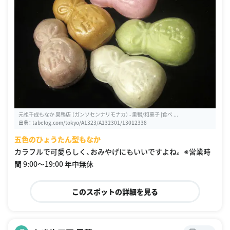
元祖千成もなか 巣鴨店 （ガンソセンナリモナカ） - 巣鴨/和菓子 [食べ ...
出典：
tabelog.com/tokyo/A1323/A132301/13012338
五色のひょうたん型もなか
カラフルで可愛らしく、おみやげにもいいですよね。 ※営業時
間 9:00〜19:00 年中無休
このスポットの詳細を見る