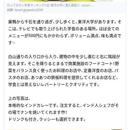
行ってみたい学食ランキング1位！東洋大学に潜入調査◎ - Locari ...
出典：
locari.jp/posts/1254
巣鴨から千石を通り過ぎ、少し歩くと、東洋大学があります。そ
こは、テレビでも取り上げられた学食のある場所。ほぼ全ての
メニューが500円にもかかわらず、ボリューム満点、味も満点で
す✨
白山通りの入り口から入り、建物の中を少し進むと右に階段が
見えます。そこを降りるとまるで商業施設のフードコート！野
菜をバランス良く使ったお料理のお店や、定番洋食のお店、パ
スタのお店、あつあつの鉄板料理を提供してくれるお店など、
学食とは思えないレパートリーとクオリティです。
上の写真は、
本格的なインドカレーです。注文すると、インド人シェフがそ
の場でナンを焼いてくれます😳！
ドリンクも付き、ラッシーも選択できます。