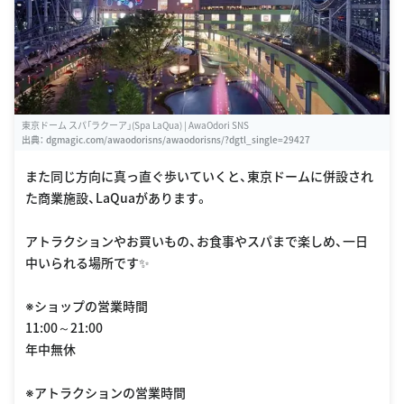
東京ドーム スパ「ラクーア」(Spa LaQua) | AwaOdori SNS
出典：
dgmagic.com/awaodorisns/awaodorisns/?dgtl_single=29427
また同じ方向に真っ直ぐ歩いていくと、東京ドームに併設され
た商業施設、LaQuaがあります。
アトラクションやお買いもの、お食事やスパまで楽しめ、一日
中いられる場所です✨
※ショップの営業時間
11:00～21:00
年中無休
※アトラクションの営業時間