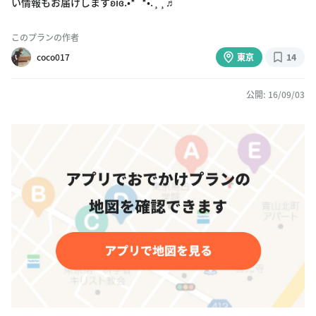
い情報もお届けしますʚïɞ.•*¨*•.¸¸♬
このプランの作者
coco017
東京
14
公開: 16/09/03