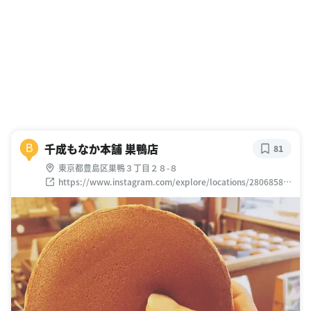
千成もなか本舗 巣鴨店
B
81
東京都豊島区巣鴨３丁目２８-８
https://www.instagram.com/explore/locations/28068583
6119508