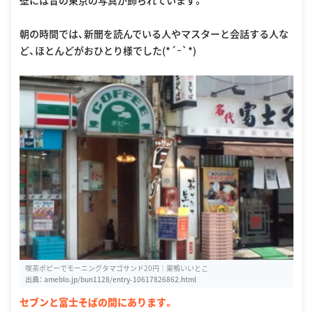
壁には昔の東京の写真が飾られています。
朝の時間では、新聞を読んでいる人やマスターと会話する人な
ど、ほとんどがおひとり様でした(*´ｰ`*)
喫茶ポピーでモーニングタマゴサンド20円｜巣鴨いいとこ
出典：
ameblo.jp/bun1128/entry-10617826862.html
セブンと富士そばの間にあります。