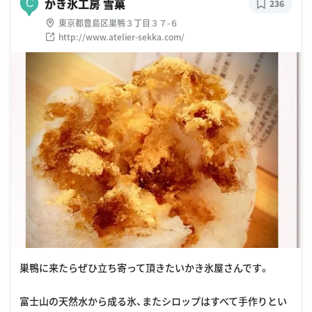
かき氷工房 雪菓
C
236
東京都豊島区巣鴨３丁目３７-６
http://www.atelier-sekka.com/
巣鴨に来たらぜひ立ち寄って頂きたいかき氷屋さんです。
富士山の天然水から成る氷、またシロップはすべて手作りとい