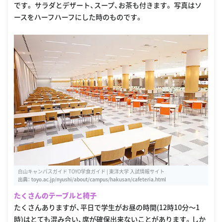
です。 サラダとデザート、スープ、お茶も付きます。 写真はソ
ースをハーフハーフにした時のものです。
白山キャンパスガイド TOYO学食ガイド | 東洋大学 入試情報サイト
出典：
toyo.ac.jp/nyushi/about/campus/hakusan/cafeteria.html
たくさんのテーブルと椅子
たくさんありますが、平日で学生がお昼の時間(12時10分〜1
時)はとても混み合い、席が確保出来ないことがあります。しか