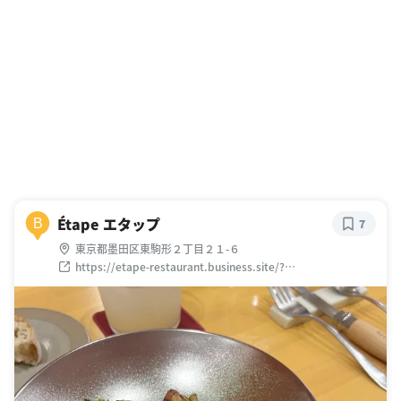
Étape エタップ
B
7
東京都墨田区東駒形２丁目２１-６
https://etape-restaurant.business.site/?
utm_source=gmb&utm_medium=referral