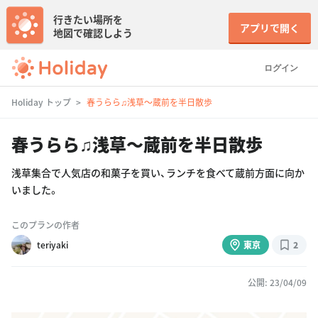
行きたい場所を
アプリで開く
地図で確認しよう
ログイン
Holiday トップ
春うらら♫浅草〜蔵前を半日散歩
春うらら♫浅草〜蔵前を半日散歩
浅草集合で人気店の和菓子を買い、ランチを食べて蔵前方面に向か
いました。
このプランの作者
teriyaki
東京
2
公開: 23/04/09