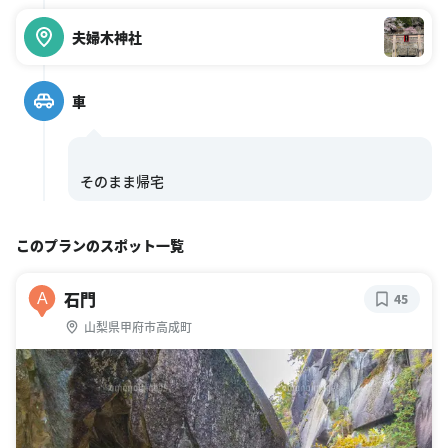
夫婦木神社
車
このプランのスポット一覧
石門
A
45
山梨県甲府市高成町