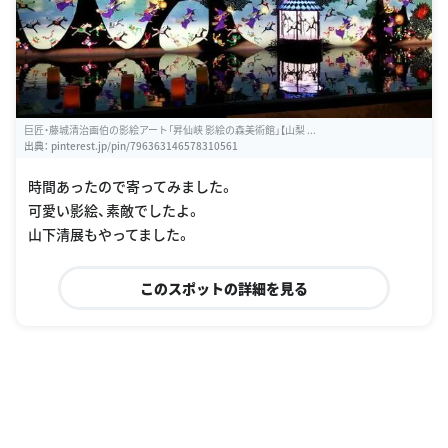
巨匠・藤城清治画伯の影絵アート「昇仙峡 影絵の森美術館」【山梨 ...
出典：
pinterest.jp/pin/796363146578310561
時間あったので寄ってみました。
可愛い影絵、素敵でしたよ。
山下清展もやってました。
このスポットの詳細を見る