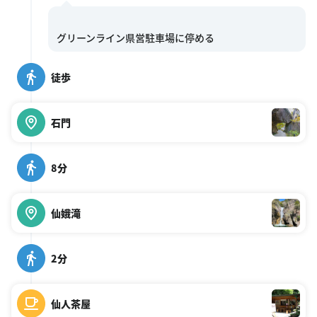
徒歩
石門
8分
仙娥滝
2分
仙人茶屋