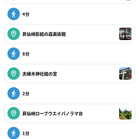
4分
昇仙峡影絵の森美術館
8分
夫婦木神社姫の宮
2分
昇仙峡ロープウエイパノラマ台
1分