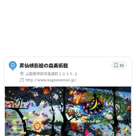
昇仙峡影絵の森美術館
D
81
山梨県甲府市高成町１０３５-２
http://www.kageenomori.jp/