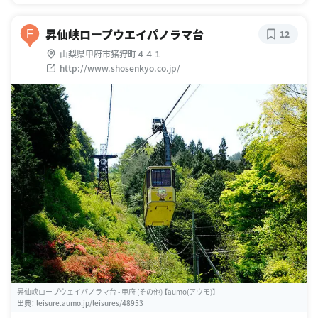
昇仙峡ロープウエイパノラマ台
F
12
山梨県甲府市猪狩町４４１
http://www.shosenkyo.co.jp/
昇仙峡ロープウェイパノラマ台 - 甲府 (その他) 【aumo(アウモ)】
出典：
leisure.aumo.jp/leisures/48953