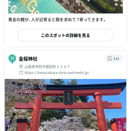
黄金の鯉が、人が近寄ると餌を求めて？寄ってきます。
このスポットの詳細を見る
金桜神社
H
111
山梨県甲府市御岳町２３４７
https://kanazakura-shrin.webnode.jp/