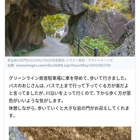
昇仙峡の石門[02913002758]の写真素材・イラスト素材｜アマナイメージズ
出典：
amanaimages.com/info/infoRM.aspx?SearchKey=02913002758
グリーンライン県営駐車場に車を停めて、歩いて行きました。
バスのおじさんは、バスで上まで行って下ってくる方が楽だよ
と言ってましたが、川沿いを上って行くので、下から歩く方が景
色がいいような気がします。
休憩しながら、歩いていくと大きな岩の門がお迎えしてくれま
す。