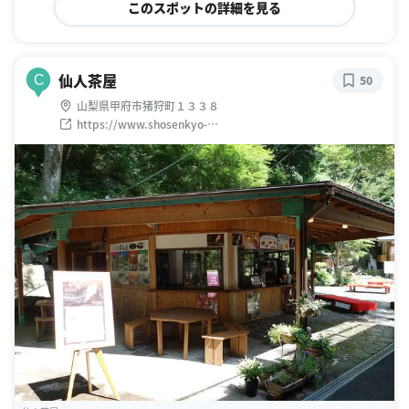
このスポットの詳細を見る
仙人茶屋
C
50
山梨県甲府市猪狩町１３３８
https://www.shosenkyo-
kankoukyokai.com/spot/%E4%BB%99%E4%BA%BA%E8%
8C%B6%E5%B1%8B/