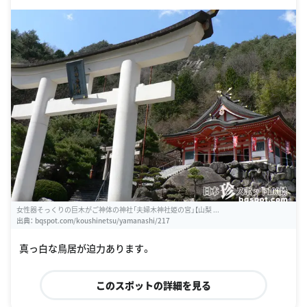
女性器そっくりの巨木がご神体の神社「夫婦木神社姫の宮」【山梨 ...
出典：
bqspot.com/koushinetsu/yamanashi/217
真っ白な鳥居が迫力あります。
このスポットの詳細を見る