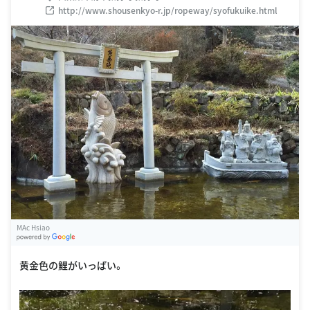
http://www.shousenkyo-r.jp/ropeway/syofukuike.html
MAc Hsiao
G
oogle Places
黄金色の鯉がいっぱい。