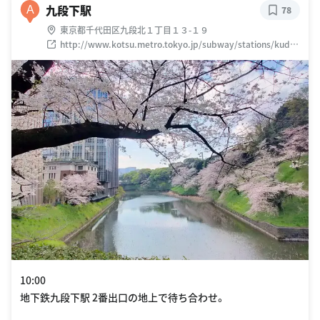
九段下駅
A
78
東京都千代田区九段北１丁目１３-１９
http://www.kotsu.metro.tokyo.jp/subway/stations/kudan
shita/s05.html
10:00
地下鉄九段下駅 2番出口の地上で待ち合わせ。