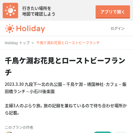
行きたい場所を
アプリで開く
地図で確認しよう
ログイン
Holiday トップ
千鳥ケ淵お花見とローストビーフランチ
千鳥ケ淵お花見とローストビーフラン
チ
2023.3.30 九段下〜北の丸公園～千鳥ケ淵～靖国神社･カフェ～飯
田橋ランチ～小石川後楽園
主婦3人のぶらり旅。旅の記録を兼ねているので待ち合わせ場所か
ら記載。
このプランの作者