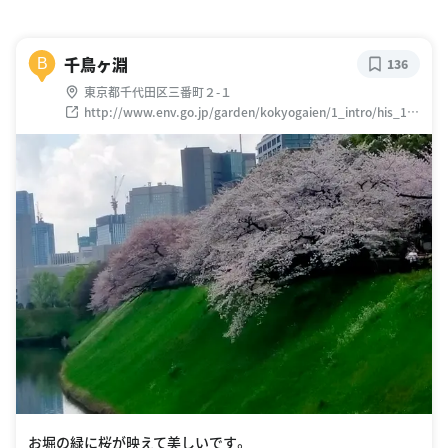
千鳥ヶ淵
B
136
東京都千代田区三番町２-１
http://www.env.go.jp/garden/kokyogaien/1_intro/his_10.
html
お堀の緑に桜が映えて美しいです。