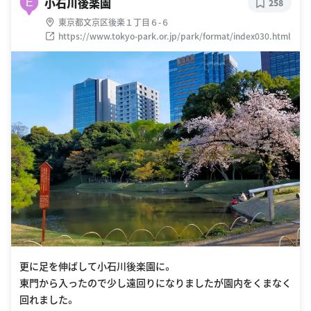
小石川後楽園
E
258
東京都文京区後楽１丁目６-６
https://www.tokyo-park.or.jp/park/format/index030.html
更に足を伸ばして小石川後楽園に。
東門から入ったので少し遠回りになりましたが園内をくまなく
回れました。