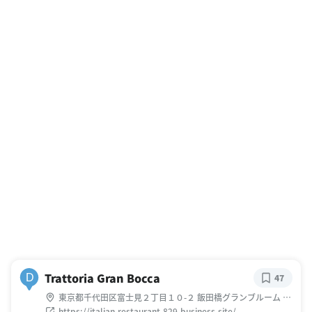
Trattoria Gran Bocca
D
47
東京都千代田区富士見２丁目１０-２ 飯田橋グランブルーム サ
クラテラス2F
https://italian-restaurant-829.business.site/