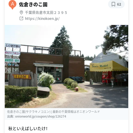
佐倉きのこ園
A
62
千葉県佐倉市太田２３９５
https://kinokoen.jp/
佐倉きのこ園(サクラキノコエン) | 最新の千葉情報はオニオンワールド
出典：
onionworld.jp/coupon/shop/126274
秋といえばしいたけ！