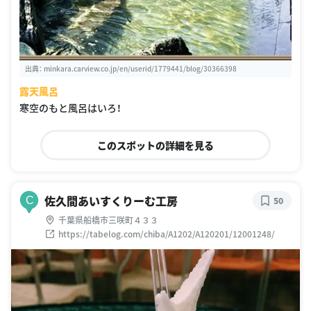
出典：
minkara.carview.co.jp/en/userid/1779441/blog/30366398
露天風呂
寒空のもと風呂はいろ！
このスポットの詳細を見る
佐久間あいすくりーむ工房
C
50
千葉県船橋市三咲町４３３
https://tabelog.com/chiba/A1202/A120201/12001248/