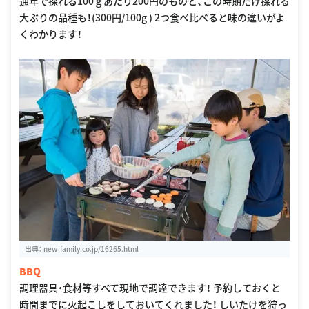
通年で採れる100ｇあたり200円のものと、この時期だけ採れる
大ぶりの品種も！(300円/100g ) 2つ食べ比べると味の違いがよ
くわかります！
出典：
new-family.co.jp/16265.html
BBQ
調理器具・食材等すべて現地で調達できます！ 予約しておくと
時間までに火起こしをしておいてくれました！ しいたけを狩っ