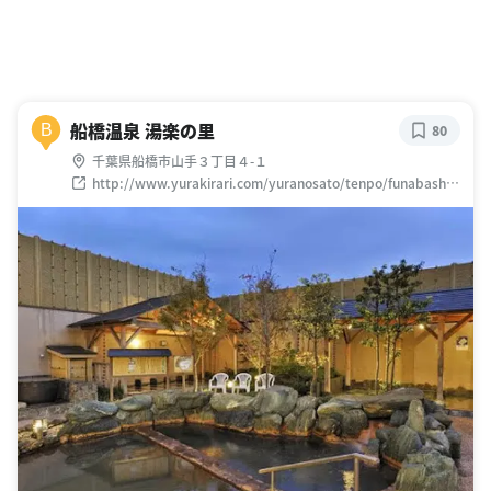
船橋温泉 湯楽の里
B
80
千葉県船橋市山手３丁目４-１
http://www.yurakirari.com/yuranosato/tenpo/funabashi.
html