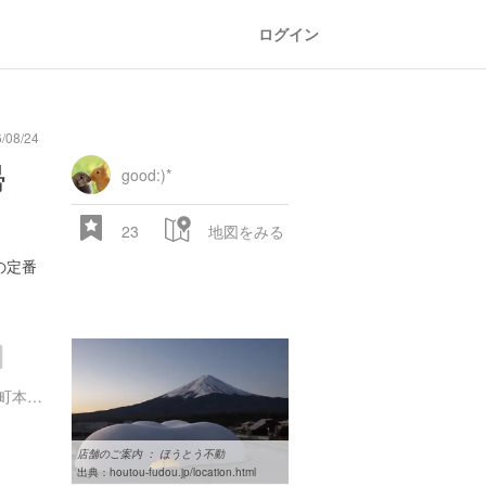
ログイン
/08/24
general
railroad
train
comic
mountain
sports
fishing
bbq
fashion
tradition
music
baby
camera
amusement
aquarium
sea
ball
baer
帰
store
park
good:)*
23
地図をみる
の定番
山梨県南都留郡富士河口湖町本栖２１２
28.522 px
店舗のご案内 ： ほうとう不動
出典：
houtou-fudou.jp/location.html