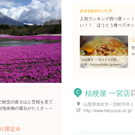
人気ランキング四つ星～～！
い！！ ほうとう食べてホッ
ゃ
お品書き ： ほうとう不動
出典：
houtou-fudou.jp/menu.html
桔梗屋 一宮店
C
で絶交の富士山と芝桜を見て
山梨県笛吹市一宮町坪井１
当地名物の屋台がたくさ～～
http://www.kikyouya.co.jp/
り限定🍪