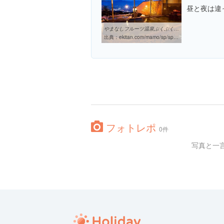
昼と夜は違
やまなしフルーツ温泉ぷくぷく｜日帰り温泉特集｜駅探
出典：
ekitan.com/mamo/sp/spot.do?sid=spa&id=67412
フォトレポ
0件
写真と一