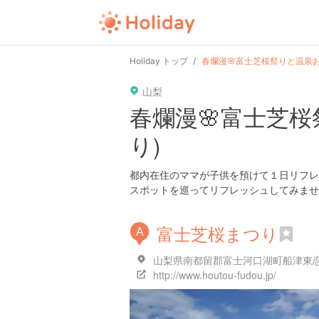
user
pin
tel
time
Holiday トップ
春爛漫🌸富士芝桜祭りと温泉お
山梨
date
child
solitary
春爛漫🌸富士芝桜
り)
tokyo
kanagawa
osaka
都内在住のママが子供を預けて１日リフレ
スポットを巡ってリフレッシュしてみませ
富士芝桜まつり
A
山梨県南都留郡富士河口湖町船津東
http://www.houtou-fudou.jp/