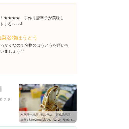
！★★★★ 手作り唐辛子が美味し
トする～～♪
山梨名物ほうとう
せっかくなので名物のほうとうを頂いち
いましょう^^
９２８
桔梗屋一宮店 - 鴨の行水 ～温泉訪問記～
出典：
kamomiru.blog97.fc2.com/blog-entry-450.html?sp