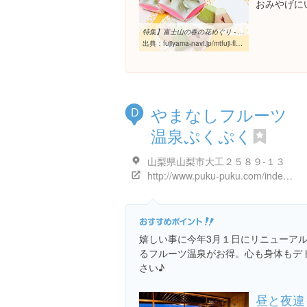
おみやげに
特集】富士山の春の花めぐり - 富士芝桜まつりを満喫する5つのポイント ...
出典：
fujiyama-navi.jp/mtfuji-flower/index/page/2
やまなしフルーツ
D
温泉ぷくぷく
山梨県山梨市大工２５８９-１３
http://www.puku-puku.com/index.html
嬉しい事に今年3月１日にリニューアル
るフルーツ温泉がお得。心も身体もデ
さい♪
昼と夜違