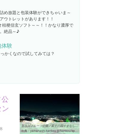
詰め放題と包装体験ができちゃいま～
アウトレットがあります！！
↑桔梗信玄ソフト～～！！かなり濃厚で
。絶品～♪
包体験
せっかくなので試してみては？
ツ公
セン
笛吹川フルーツ公園／富士の国やまなし観光ネット 山梨県公式観光情報
８
出典：
yamanashi-kankou.jp/kankou/spot/p1_4965.html