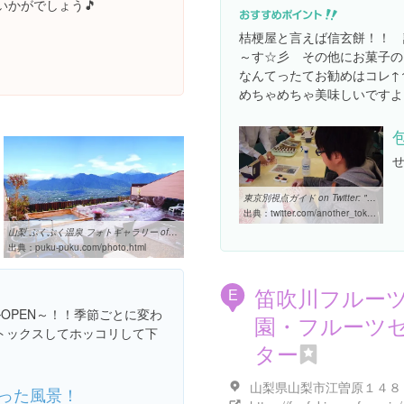
いかがでしょう🎵
桔梗屋と言えば信玄餅！！ 
～す☆彡 その他にお菓子の
なんてったてお勧めはコレ↑
めちゃめちゃ美味しいですよ
東京別視点ガイド on Twitter: "信玄餅の『桔梗屋』では工場見学が ...
出典：
twitter.com/another_tokyo/status/706412778194669569
山梨 ぷくぷく温泉 フォトギャラリー of 山梨フルーツ温泉 ぷくぷく
出典：
puku-puku.com/photo.html
笛吹川フルー
E
OPEN～！！季節ごとに変わ
園・フルーツ
トックスしてホッコリして下
ター
山梨県山梨市江曽原１４８
った風景！