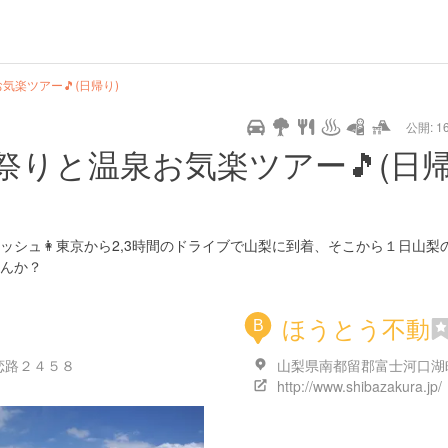
url
guide
hot
type
star
camera
home
settings
profile
print
rank
mail
lock
calendar
access
気楽ツアー🎵(日帰り)
公開: 16
pet
drive
walking
cycling
nature
stroll
art
camp
history
castle
temple
cafe
gourmet
onsen
outdoor
world
public bath
shopping
祭りと温泉お気楽ツアー🎵(日
heritage
kyoto
hyogo
ッシュ👩東京から2,3時間のドライブで山梨に到着、そこから１日山梨
んか？
ほうとう不動
B
恋路２４５８
http://www.shibazakura.jp/