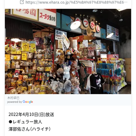
ール 4F
https://www.ehara.co.jp/%E5%BA%97%E8%88%97%E6%
A1%88%E5%86%85/%E3%81%8A%E5%8F%B0%E5%A0%
B4%E5%BA%97/
木村卓巳
G
oogle Places
2022年4月10日(日)放送
●レギュラー旅人
澤部佑さん（ハライチ）