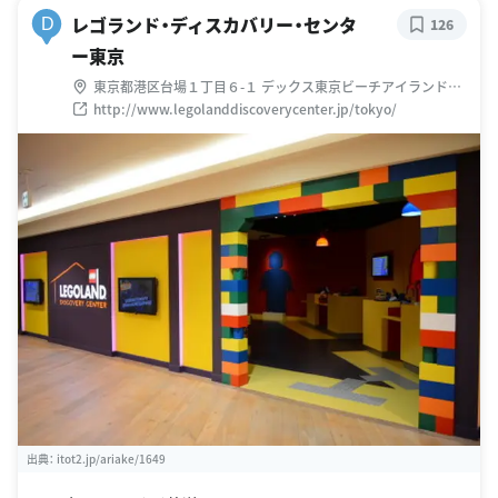
レゴランド・ディスカバリー・センタ
D
126
ー東京
東京都港区台場１丁目６-１ デックス東京ビーチアイランドモ
ール 3階
http://www.legolanddiscoverycenter.jp/tokyo/
出典：
itot2.jp/ariake/1649