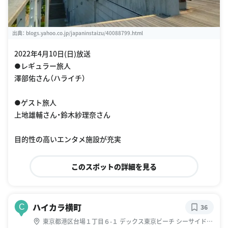
出典：
blogs.yahoo.co.jp/japaninstaizu/40088799.html
2022年4月10日(日)放送
●レギュラー旅人
澤部佑さん（ハライチ）
●ゲスト旅人
上地雄輔さん・鈴木紗理奈さん
目的性の高いエンタメ施設が充実
このスポットの詳細を見る
ハイカラ横町
C
36
東京都港区台場１丁目６-１ デックス東京ビーチ シーサイドモ