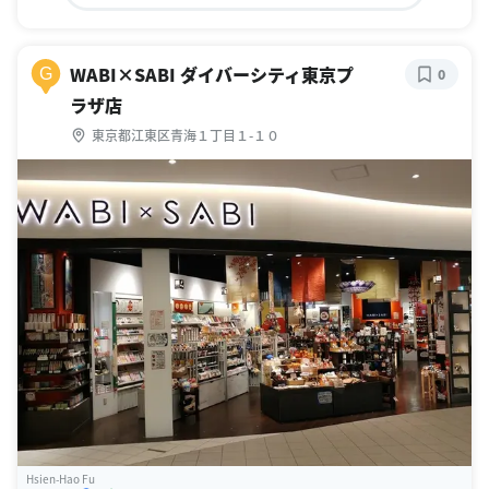
WABI×SABI ダイバーシティ東京プ
G
0
ラザ店
東京都江東区青海１丁目１-１０
Hsien-Hao Fu