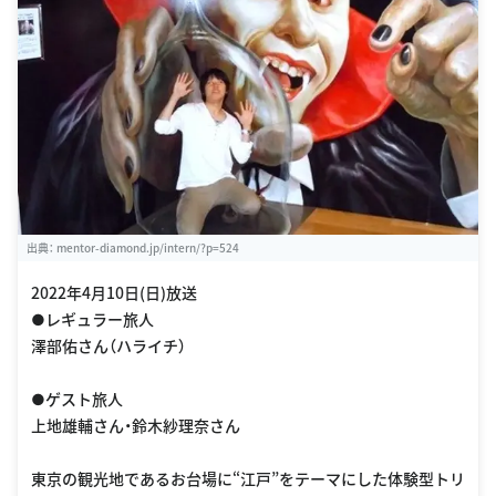
出典：
mentor-diamond.jp/intern/?p=524
2022年4月10日(日)放送
●レギュラー旅人
澤部佑さん（ハライチ）
●ゲスト旅人
上地雄輔さん・鈴木紗理奈さん
東京の観光地であるお台場に“江戸”をテーマにした体験型トリ