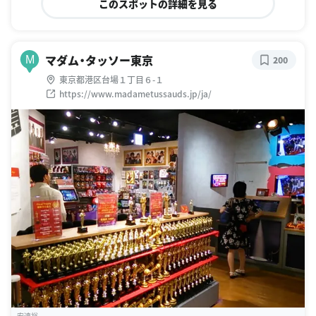
このスポットの詳細を見る
マダム・タッソー東京
M
200
東京都港区台場１丁目６-１
https://www.madametussauds.jp/ja/
安達裕