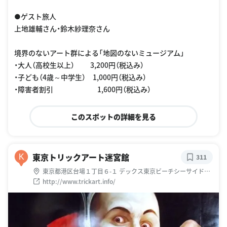
●ゲスト旅人
上地雄輔さん・鈴木紗理奈さん
境界のないアート群による「地図のないミュージアム」
・大人（高校生以上） 3,200円（税込み）
・子ども（4歳～中学生） 1,000円（税込み）
・障害者割引 1,600円（税込み）
このスポットの詳細を見る
東京トリックアート迷宮館
K
311
東京都港区台場１丁目６-１ デックス東京ビーチシーサイドモ
ール 4F
http://www.trickart.info/