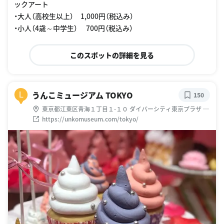
ックアート
・大人（高校生以上） 1,000円（税込み）
・小人（4歳～中学生） 700円（税込み）
このスポットの詳細を見る
うんこミュージアム TOKYO
L
150
東京都江東区青海１丁目１-１０ ダイバーシティ東京プラザ 2
階
https://unkomuseum.com/tokyo/