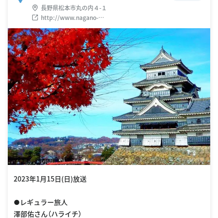
長野県松本市丸の内４-１
http://www.nagano-
tabi.net/modules/enjoy/enjoy_2022001.html
2023年1月15日(日)放送
●レギュラー旅人
澤部佑さん（ハライチ）