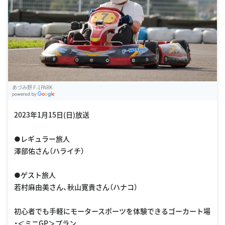
あづみ野 F-1PARK
G
oogle Places
2023年1月15日(日)放送
●レギュラー旅人
澤部佑さん（ハライチ）
●ゲスト旅人
若村麻由美さん、秋山寛貴さん（ハナコ）
初心者でも手軽にモータースポーツを体験できるゴーカート場
・＜ミニGP＞プラン