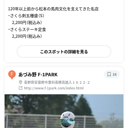
120年以上前から松本の馬肉文化を支えてきた名店
・さくら刺五種盛（S）
2,200円（税込み）
・さくらステーキ定食
2,200円（税込み）
このスポットの詳細を見る
あづみ野 F-1PARK
F
16
長野県安曇野市豊科南穂高踏入１６２２-２
http://www.f-1park.com/index.html