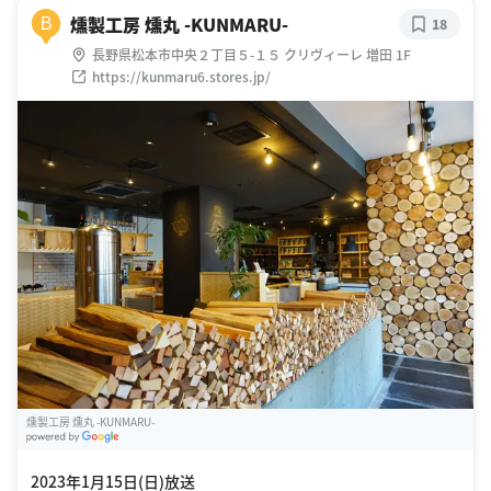
燻製工房 燻丸 -KUNMARU-
B
18
長野県松本市中央２丁目５-１５ クリヴィーレ 増田 1F
https://kunmaru6.stores.jp/
燻製工房 燻丸 -KUNMARU-
G
oogle Places
2023年1月15日(日)放送