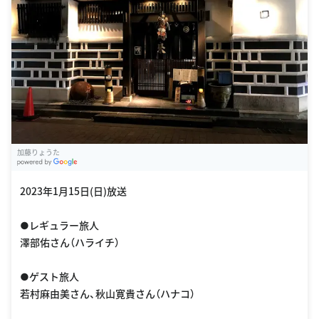
加藤りょうた
G
oogle Places
2023年1月15日(日)放送
●レギュラー旅人
澤部佑さん（ハライチ）
●ゲスト旅人
若村麻由美さん、秋山寛貴さん（ハナコ）