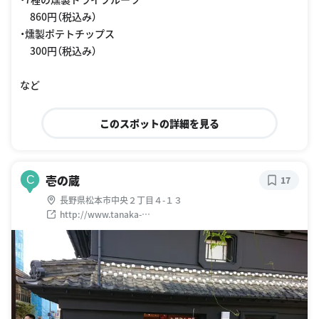
860円（税込み）
・燻製ポテトチップス
300円（税込み）
など
このスポットの詳細を見る
壱の蔵
C
17
長野県松本市中央２丁目４-１３
http://www.tanaka-
yamanashi.com/shop/matsumoto.html