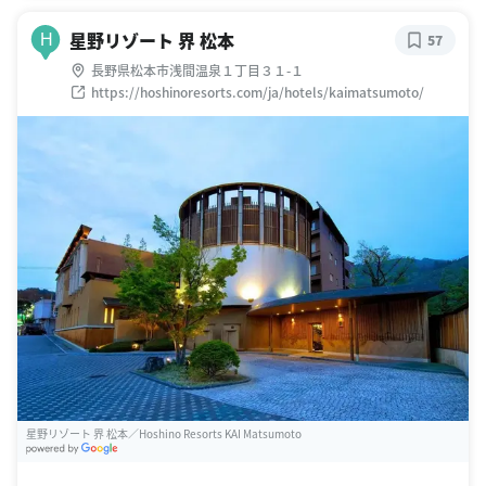
星野リゾート 界 松本
H
57
長野県松本市浅間温泉１丁目３１-１
https://hoshinoresorts.com/ja/hotels/kaimatsumoto/
星野リゾート 界 松本／Hoshino Resorts KAI Matsumoto
G
oogle Places