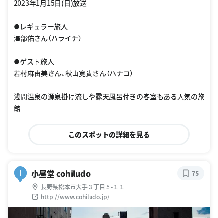
2023年1月15日(日)放送
●レギュラー旅人
澤部佑さん（ハライチ）
●ゲスト旅人
若村麻由美さん、秋山寛貴さん（ハナコ）
浅間温泉の源泉掛け流しや露天風呂付きの客室もある人気の旅
館
このスポットの詳細を見る
小昼堂 cohiludo
I
75
長野県松本市大手３丁目５-１１
http://www.cohiludo.jp/