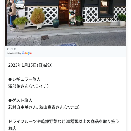
kura O
G
oogle Places
2023年1月15日(日)放送
●レギュラー旅人
澤部佑さん（ハライチ）
●ゲスト旅人
若村麻由美さん、秋山寛貴さん（ハナコ）
ドライフルーツや乾燥野菜など80種類以上の商品を取り扱う
お店