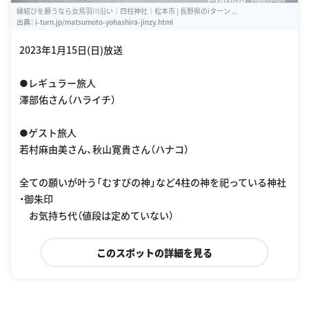
縁結びを願うなら女鳥羽川沿い｜四柱神社｜松本市 | 長野県のiターン ...
出典：
i-turn.jp/matsumoto-yohashira-jinzy.html
2023年1月15日(日)放送
●レギュラー旅人
澤部佑さん（ハライチ）
●ゲスト旅人
若村麻由美さん、秋山寛貴さん（ハナコ）
全ての願いが叶う「むすびの神」など4柱の神を祀っている神社
・御朱印
お気持ち代（値段は定めていない）
このスポットの詳細を見る