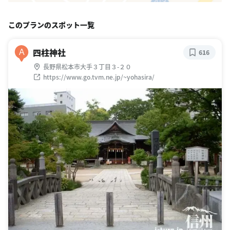
このプランのスポット一覧
四柱神社
A
616
長野県松本市大手３丁目３-２０
https://www.go.tvm.ne.jp/~yohasira/