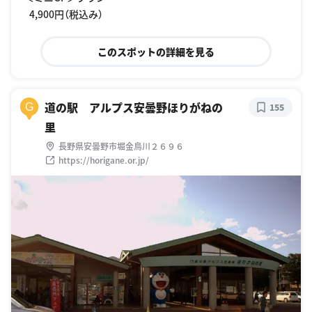
4,900円（税込み）
このスポットの詳細を見る
道の駅 アルプス安曇野ほりがねの
G
155
里
長野県安曇野市堀金烏川２６９６
https://horigane.or.jp/