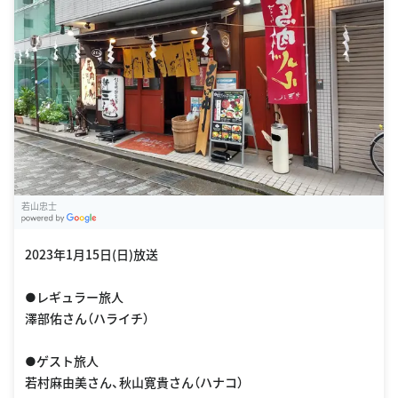
若山忠士
G
oogle Places
2023年1月15日(日)放送
●レギュラー旅人
澤部佑さん（ハライチ）
●ゲスト旅人
若村麻由美さん、秋山寛貴さん（ハナコ）