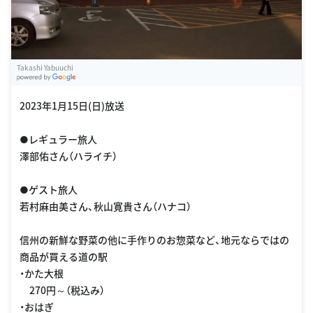
Takashi Yabuuchi
G
oogle Places
2023年1月15日(日)放送
●レギュラー旅人
澤部佑さん（ハライチ）
●ゲスト旅人
若村麻由美さん、秋山寛貴さん（ハナコ）
信州の新鮮な野菜の他に手作りのお惣菜など、地元ならではの
商品が買える道の駅
・かた大根
270円～（税込み）
・おはぎ