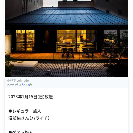
小昼堂 cohiludo
G
oogle Places
2023年1月15日(日)放送
●レギュラー旅人
澤部佑さん（ハライチ）
●ゲスト旅人