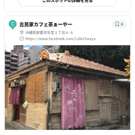
古民家カフェ茶ぁーやー
C
8
沖縄県那覇市安里２丁目６-６
https://www.facebook.com/CafeChaaya