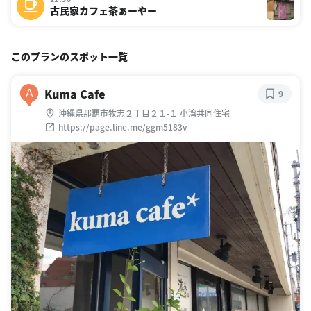
古民家カフェ茶ぁーやー
このプランのスポット一覧
Kuma Cafe
A
9
沖縄県那覇市牧志２丁目２１-１ 小湾共同住宅
https://page.line.me/ggm5183v