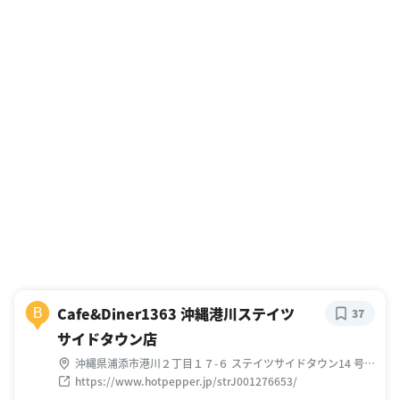
Cafe&Diner1363 沖縄港川ステイツ
B
37
サイドタウン店
沖縄県浦添市港川２丁目１７-６ ステイツサイドタウン14 号
室-B
https://www.hotpepper.jp/strJ001276653/