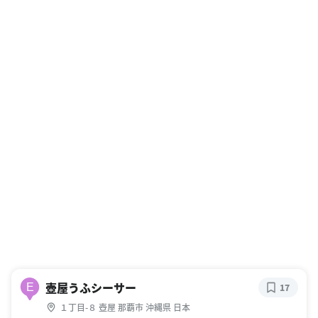
壺屋うふシーサー
E
17
１丁目-８ 壺屋 那覇市 沖縄県 日本