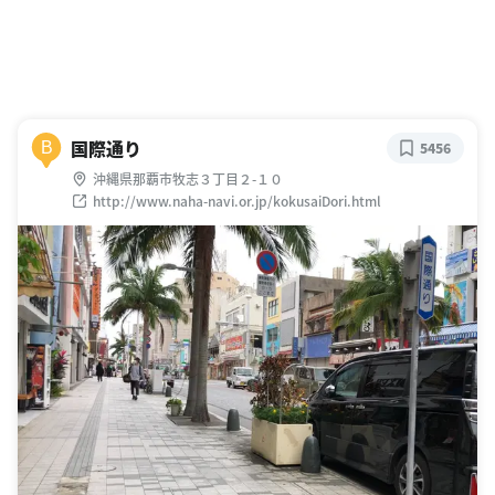
国際通り
B
5456
沖縄県那覇市牧志３丁目２-１０
http://www.naha-navi.or.jp/kokusaiDori.html