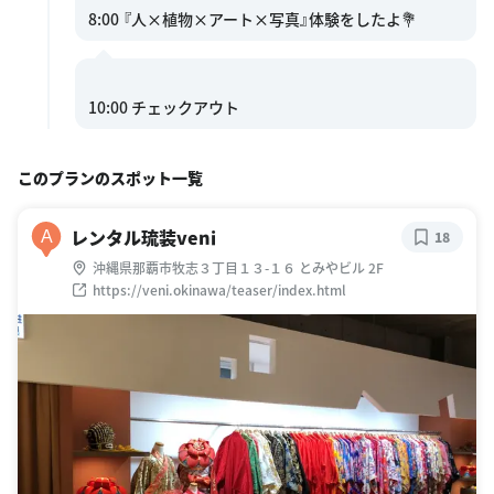
このプランのスポット一覧
レンタル琉装veni
A
18
沖縄県那覇市牧志３丁目１３-１６ とみやビル 2F
https://veni.okinawa/teaser/index.html