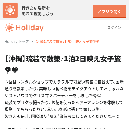
行きたい場所を
アプリで開く
地図で確認しよう
ログイン
Holiday トップ
【沖縄】琉装で散策♪1泊2日映え女子旅💐💗
【沖縄】琉装で散策♪1泊2日映え女子旅
💐💗
今回はレンタルショップでカラフルで可愛い琉装に着替えて、国際
通りを散策したり、美味しい食べ物をテイクアウトしておしゃれな
ゲストハウスでクリスマスパーティーをしました🎅😆
琉装でプリクラ撮ったり、お花を使ったヘアーアレンジを体験して
撮影してもらったりと、思い出を形に残せて嬉しい💐♪
皆さんも是非、国際通り”映え”旅参考にしてみてくださいね〜☺️