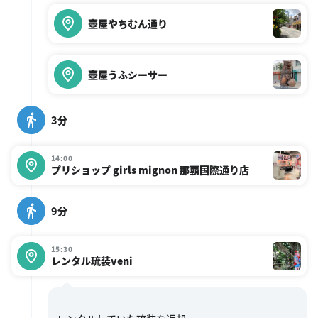
壺屋やちむん通り
壺屋うふシーサー
3分
14:00
プリショップ girls mignon 那覇国際通り店
9分
15:30
レンタル琉装veni