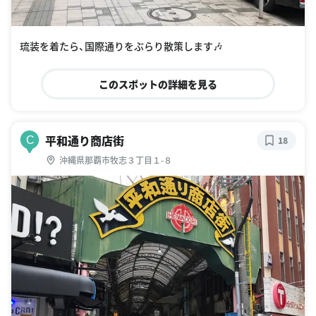
琉装を着たら、国際通りをぶらり散策します🎶
このスポットの詳細を見る
平和通り商店街
C
18
沖縄県那覇市牧志３丁目１-８