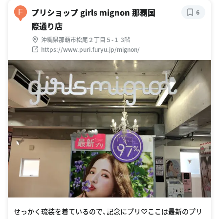
プリショップ girls mignon 那覇国
F
6
際通り店
沖縄県那覇市松尾２丁目５-１ 3階
https://www.puri.furyu.jp/mignon/
せっかく琉装を着ているので、記念にプリ♡ここは最新のプリ