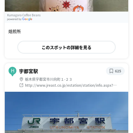
Kumagoro Coffee Beans
G
oogle Places
焙煎所
このスポットの詳細を見る
宇都宮駅
H
625
栃木県宇都宮市川向町１-２３
http://www.jreast.co.jp/estation/station/info.aspx?
StationCd=248