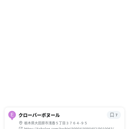
クローバーボヌール
E
7
栃木県大田原市浅香５丁目３７６４-９５
https://tabelog.com/tochigi/A0904/A090402/9010063/