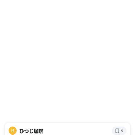
ひつじ珈琲
B
5