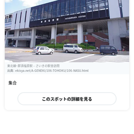
東北線・那須塩原駅－さいきの駅舎訪問
出典：
ekisya.net/A-GENEKI/106-TOHOKU/106-NASU.html
集合
このスポットの詳細を見る