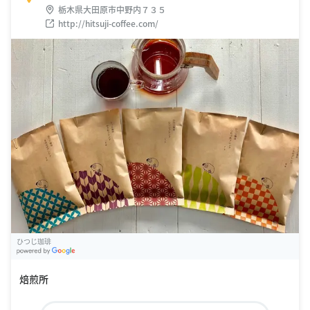
栃木県大田原市中野内７３５
http://hitsuji-coffee.com/
ひつじ珈琲
G
oogle Places
焙煎所