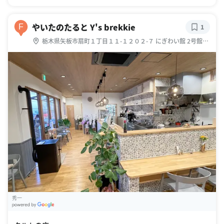
やいたのたると Y's brekkie
F
1
栃木県矢板市扇町１丁目１１-１２０２-７ にぎわい館 2号館1
階 やいた
秀一
G
oogle Places