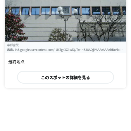
宇都宮駅
出典：
lh3.googleusercontent.com/-UXTgsXXkwiQ/Tw-hB38AQjI/AAAAAAAARBo/ioIc5
A_Enog/w460-h310-k
最終地点
このスポットの詳細を見る