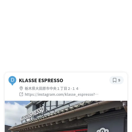
KLASSE ESPRESSO
D
9
栃木県大田原市中央１丁目２-１４
https://instagram.com/klasse_espresso?
utm_medium=copy_link