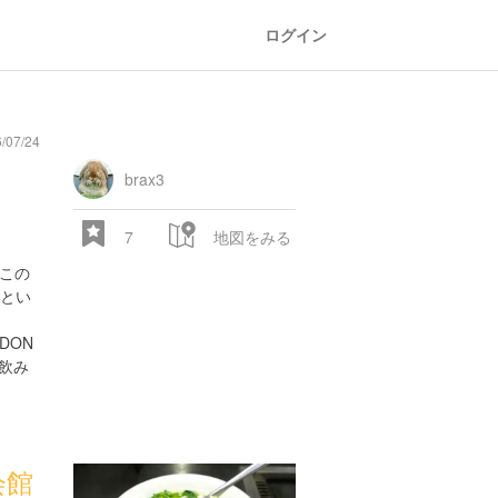
ログイン
/07/24
イ
brax3
7
地図をみる
。この
とい
DON
の飲み
会館