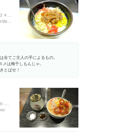
東京都荒川区東尾久３丁目２４-１ 第一八千代荘
http://ameblo.jp/riohardcore/day-20100430.html
は全てご主人の手によるもの。
ススメは梅干しもんじゃ。
きとばせ！
東京都荒川区荒川１丁目４９-１０
om/