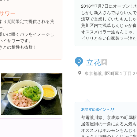
2016年7月7日にオープンし
サワー
しかし新人さんではないんで
浅草で営業していたもんじゃ
より期間限定で提供される荒
荒川区内で浅草もんじゃが食
ー。
オススメはラー油もんじゃ。
沿いに咲くバラをイメージし
ピリリと辛い自家製ラー油た
ハイサワーです。
きとの相性も抜群！
立花
D
東京都荒川区町屋１丁目２
都電荒川線、京成線の町屋駅
居酒屋街の一角にある人気も
オススメはホルモンもんじゃ
。
あっさり塩味のもんじゃに歯