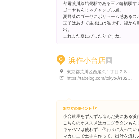
都電荒川線始発駅である三ノ輪橋駅す
ゴーヤもんじゃチャンプル風。
夏野菜のゴーヤにボリューム感あるス
玉子はあえて生地には混ぜず、後から
出。
これまた夏にぴったりですね。
浜作小台店
G
東京都荒川区西尾久１丁目２８-６
https://tabelog.com/tokyo/A1323/A132301/13061497/
小台銀座をずんずん進んだ先にある浜
こちらのオススメはカニグラタンもん
キャベツは使わず、代わりに入ってい
マカロニで土手を作って、出汁を流し