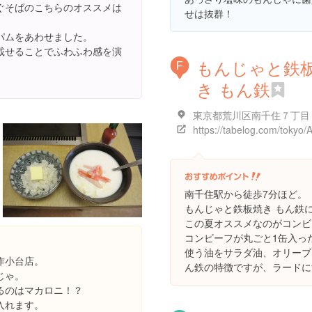
ぐそばのこちらのオススメは
せは抜群！
パムをあわせました。
載せることでふわふわ感を演
もんじゃと鉄
F
き もん鉄
南千住駅から徒歩7分ほど。
もんじゃと鉄板焼き もん鉄
この夏オススメなのがコンビ
コンビーフが丸ごと1缶入っ
使う油をサラダ油、オリーブ
作小台店。
ん鉄の特徴ですが、ラードに
じゃ。
るのはマカロニ！？
入れます。