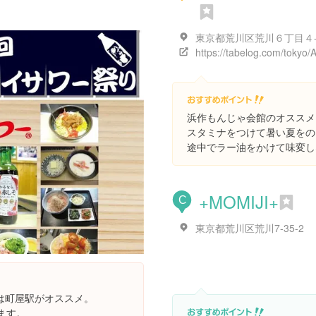
東京都荒川区荒川６丁目４
浜作もんじゃ会館のオススメ
スタミナをつけて暑い夏をの
途中でラー油をかけて味変し
+MOMIJI+
C
東京都荒川区荒川7-35-2
は町屋駅がオススメ。
ます。