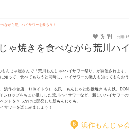
食べながら荒川ハイサワーを飲もう！
公開: 16
じゃ焼きを食べながら荒川ハ
店のもんじゃ屋さんで「荒川もんじゃ☓ハイサワー祭り」が開催されます
に知って、食べてもらうと同時に、ハイサワーの魅力も知ってもらおう
浜作小台店、110(イトウ)、友民、もんじゃと鉄板焼き もん鉄、DON
ーに赤しそシロップをちょい足しした荒川ハイサワーなど、新しいハイサワー
ベントをきっかけに開発した新もんじゃも。
イサワーを楽しみましょう！
浜作もんじゃ
B