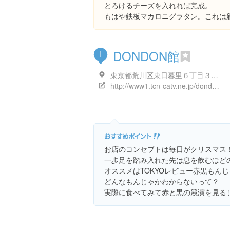
とろけるチーズを入れれば完成。
もはや鉄板マカロニグラタン。これは
DONDON館
I
東京都荒川区東日暮里６丁目３３-６ ＤＯＮＤＯＮ館
http://www1.tcn-catv.ne.jp/dondonkan/
お店のコンセプトは毎日がクリスマス
一歩足を踏み入れた先は息を飲むほど
オススメはTOKYOレビュー赤黒もん
どんなもんじゃかわからないって？
実際に食べてみて赤と黒の競演を見る