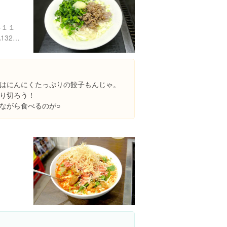
-１１
https://tabelog.com/tokyo/A1324/A132401/13037335/
はにんにくたっぷりの餃子もんじゃ。
り切ろう！
ながら食べるのが○