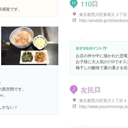
110
H
新感覚です。
お店の外や中に描かれた恐竜
お子様に大人気の110でオ
梅干しの酸味で夏の暑さを吹
！
友民
の異空間です。
J
じゃ。
http://www.youminmonja.c
しかない！