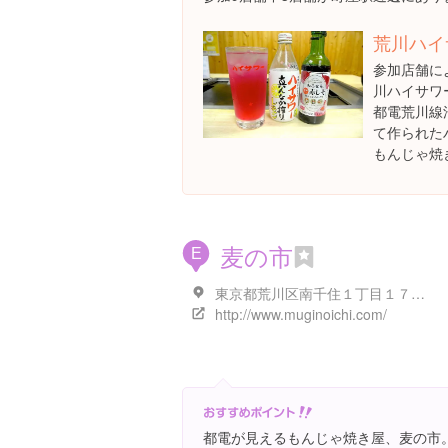
荒川ハイ
参加店舗に
川ハイサワ
都電荒川線
て作られた
もんじゃ焼
麦の市
E
東京都荒川区南千住１丁目１７-８
http://www.muginoichi.com/
都電が見えるもんじゃ焼き屋、麦の市