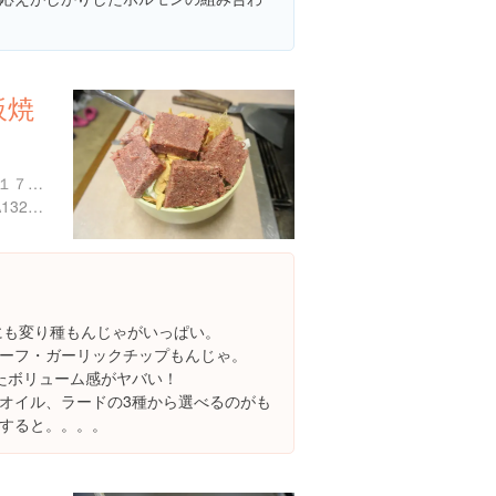
板焼
東京都荒川区南千住７丁目１７-３
https://tabelog.com/tokyo/A1324/A132401/13135802/
にも変り種もんじゃがいっぱい。
ーフ・ガーリックチップもんじゃ。
たボリューム感がヤバい！
オイル、ラードの3種から選べるのがも
すると。。。。