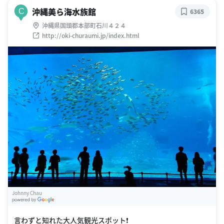
沖縄美ら海水族館
C
6365
沖縄県国頭郡本部町石川４２４
http://oki-churaumi.jp/index.html
Johnny Chau
G
oogle Places
言わずと知れた大人気観光スポット❗️