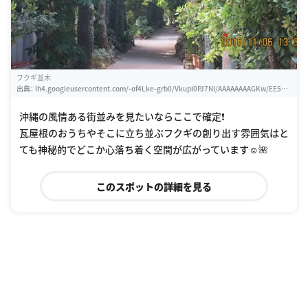
フクギ並木
出典：
lh4.googleusercontent.com/-of4Lke-grb0/Vkupl0PJ7NI/AAAAAAAAGKw/EE5h0i
WJgys/w460-h310-k
沖縄の風情ある街並みを見たいならここで確定❗️
瓦屋根のおうちやそこに立ち並ぶフクギの創り出す雰囲気はと
ても神秘的でどこか心落ち着く空間が広がっています☺️🌺
このスポットの詳細を見る