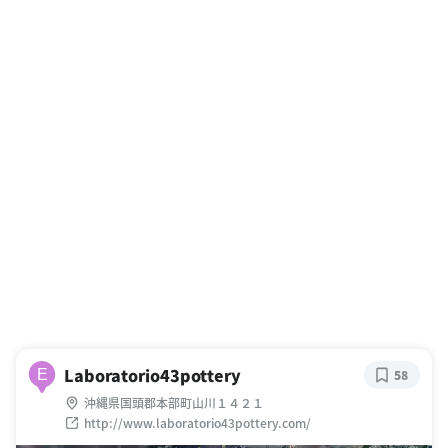
Laboratorio43pottery
E
58
沖縄県国頭郡本部町山川１４２１
http://www.laboratorio43pottery.com/