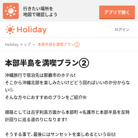
行きたい場所を
アプリで開く
地図で確認しよう
ログイン
Holiday トップ
本部半島を満喫プラン②
本部半島を満喫プラン②
沖縄旅行で宿泊先は那覇市のホテル❗️
そこから沖縄北部を楽しみたいけどどう回ればいいのか分からな
い💦
そんな方々におすすめのプランをご紹介🌺
順路としては古宇利島方面から本部町→名護市と本部半島を反時
計回りに巡る道のりになります❗️
そうする事で、最後にはサンセットを楽しめるという😆🙌