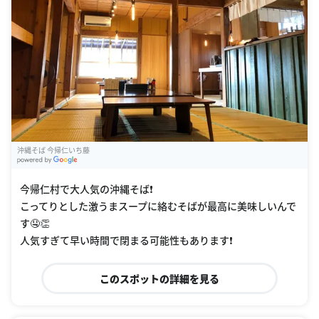
沖縄そば 今帰仁いち藤
G
oogle Places
今帰仁村で大人気の沖縄そば❗️
こってりとした激うまスープに絡むそばが最高に美味しいんで
す🤤👏
人気すぎて早い時間で閉まる可能性もあります❗️
このスポットの詳細を見る