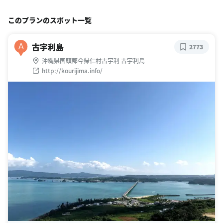
このプランのスポット一覧
古宇利島
A
2773
沖縄県国頭郡今帰仁村古宇利 古宇利島
http://kourijima.info/