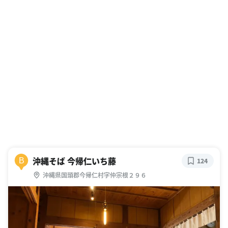
沖縄そば 今帰仁いち藤
B
124
沖縄県国頭郡今帰仁村字仲宗根２９６