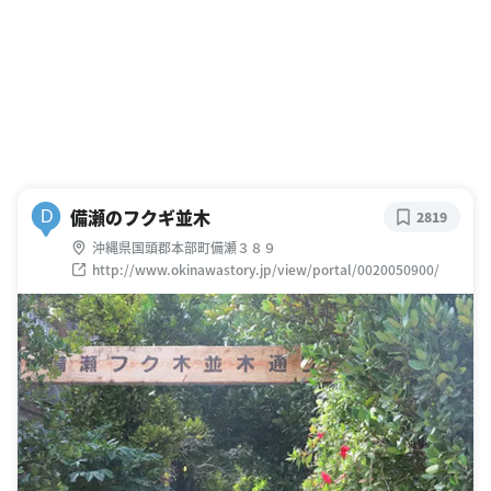
備瀬のフクギ並木
D
2819
沖縄県国頭郡本部町備瀬３８９
http://www.okinawastory.jp/view/portal/0020050900/