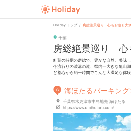
user
pin
tel
time
url
guide
Holiday トップ
房総絶景巡り 心もお腹も大
千葉
date
child
solitary
pet
driv
房総絶景巡り 心
tokyo
kanagawa
osaka
kyoto
hyo
紅葉の時期の房総で、豊かな自然、美味し
今流行りの濃溝の滝、県内一大きな亀山湖
ど都心から約一時間でこんな大満足な体験
海ほたるパーキング
A
千葉県木更津市中島地先 海ほたる
https://www.umihotaru.com/