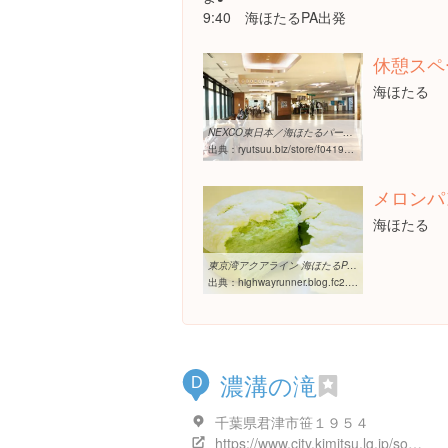
9:40 海ほたるPA出発
休憩スペ
海ほたる
NEXCO東日本／海ほたるパーキングエリアをリニューアル | 流通ニュース
出典：
ryutsuu.biz/store/f041908.html
メロンパ
海ほたる
東京湾アクアライン 海ほたるPA(上下線集約) - 【SA・PA グルメ温泉の旅】
出典：
highwayrunner.blog.fc2.com/blog-entry-217.html
濃溝の滝
D
千葉県君津市笹１９５４
https://www.city.kimitsu.lg.jp/soshiki/27/2123.html