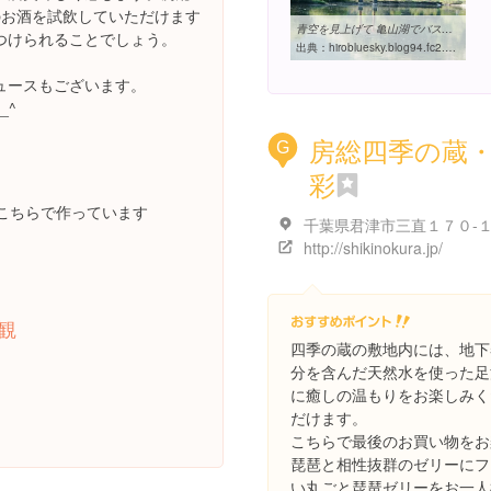
のお酒を試飲していただけます
青空を見上げて 亀山湖でバス釣り
つけられることでしょう。
出典：
hirobluesky.blog94.fc2.com/blog-entry-153.html
。
ュースもございます。
_^
房総四季の蔵
G
彩
こちらで作っています
千葉県君津市三直１７０-
http://shikinokura.jp/
観
四季の蔵の敷地内には、地下
分を含んだ天然水を使った足
に癒しの温もりをお楽しみく
だけます。
こちらで最後のお買い物をお
琵琶と相性抜群のゼリーにフ
い丸ごと琵琶ゼリーをお一人