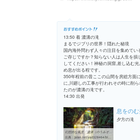
13:50 着 濃溝の滝
まるでジブリの世界！隠れた秘境
国内海外問わず人々の注目を集めてい
ご存じですか？知らない人は人生を損
してください！神秘の洞窟,差し込む光
め息が出る程です。
350年程前の昔ここの山間を房総方面
に,川廻しの工事が行われその時に削
たのが濃溝の滝です。
14:30 出発
息をのむ
夕方の滝
幻想的な風景「濃溝（のうみぞ）の滝」/休暇村 館山のブログ - 宿泊 ...
出典：
jalan.net/yad328464/blog/entry0003917225.html