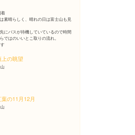
到着
は素晴らしく、晴れの日は富士山も見
先にバスが待機していているので時間
らではのいいとこ取りの流れ。
ます
頂上の眺望
鋸山
紅葉の11月12月
鋸山