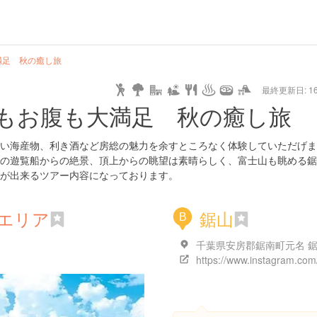
hot
type
star
camera
home
settings
profile
print
rank
mail
lock
calendar
access
満足 秋の癒し旅
最終更新日: 16/
e
walking
cycling
nature
stroll
art
camp
history
castle
temple
cafe
gourmet
onsen
outdoor
world
public bath
shopping
general
railr
もお腹も大満足 秋の癒し旅
heritage
store
go
い海産物、利き酒など房総の魅力を余すところなく体験していただげま
の遊覧船からの絶景、頂上からの眺望は素晴らしく、富士山も眺める鋸
が出来るツアー内容になっております。
エリア
鋸山
B
千葉県安房郡鋸南町元名 