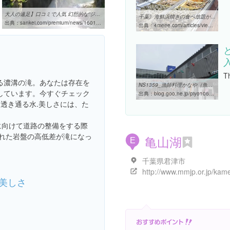
大人の遠足】口コミで人気 幻想的な“ジブリの世界”がそこに… 千葉 ...
千葉》海鮮浜焼きの食べ放題が楽しめるおすすめ店4選 | 4meee ...
出典：
sankei.com/premium/news/160130/prm1601300009-n1.html
出典：
4meee.com/articles/view/920659
Th
る濃溝の滝。あなたは存在を
NS1359_漁師料理かなや（魚介料理／富津金谷） - 缶詰だけど、それが何か？
しています。今すぐチェック
出典：
blog.goo.ne.jp/piyo1064/e/61d5849bb474307ee358352c4e3b50ab
,透き通る水.美しさには、た
に向けて道路の整備をする際
られた岩盤の高低差が滝になっ
亀山湖
E
千葉県君津市
美しさ