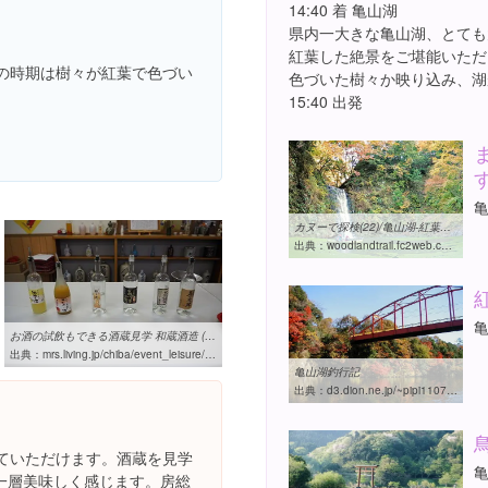
14:40 着 亀山湖
県内一大きな亀山湖、とても
紅葉した絶景をご堪能いただ
の時期は樹々が紅葉で色づい
色づいた樹々か映り込み、湖
15:40 出発
カヌーで探検(22)/亀山湖-紅葉の滝と洞窟-/WOODLAND-TRAIL
出典：
woodlandtrail.fc2web.com/canoe/canoe101204.htm
お酒の試飲もできる酒蔵見学 和蔵酒造 (株)酒菜館・貞元蔵 | リビング ...
出典：
mrs.living.jp/chiba/event_leisure/reporter/2190792
亀山湖釣行記
出典：
d3.dion.ne.jp/~pipi1107/newpage56.htm
していただけます。酒蔵を見学
一層美味しく感じます。房総