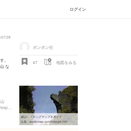
ログイン
07/28
oad
train
comic
mountain
sports
fishing
bbq
fashion
tradition
music
baby
camera
amusement
aquarium
sea
ball
baer
bell
flo
park
ポンポン社
す。
47
地図をみる
山 な
鋸山
https://www.instagram.com/explore/locations/643590601
28.522 px
鋸山ハイキングマップ＆ガイド
出典：
asobi-map.com/nokogiri.htm