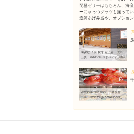
琵琶ゼリーはもちろん、海産
ーにゃっつグッツも揃ってい
漁師あげ弁当や、オプション
南房総 千葉 観光 お土産・グルメの房総 四季の蔵 足湯
出典：
shikinokura.jp/ashiyu.html
房総四季の蔵 旬彩 - 千葉県君津市（きみつし）のお得情報が一番わかる ...
出典：
kiminavi.jp/detail/index_495.html