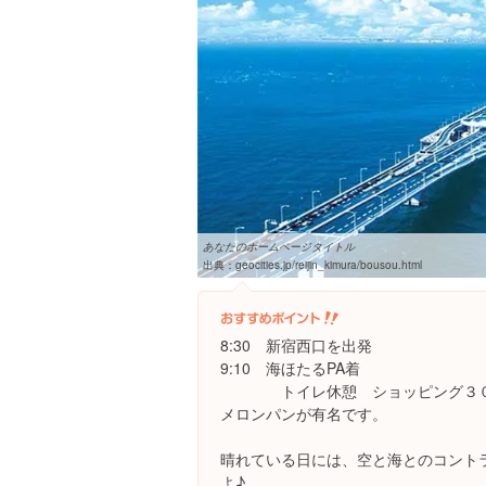
あなたのホームページタイトル
出典：
geocities.jp/reijin_kimura/bousou.html
8:30 新宿西口を出発
9:10 海ほたるPA着
トイレ休憩 ショッピング３
メロンパンが有名です。
晴れている日には、空と海とのコント
よ♪