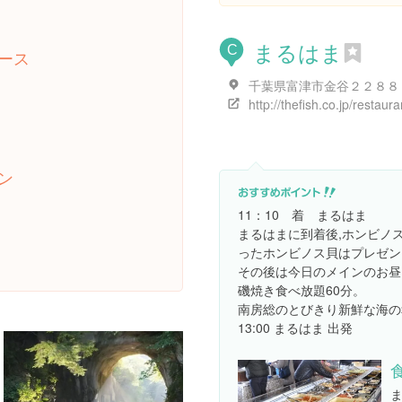
まるはま
C
ース
千葉県富津市金谷２２８８
ン
11：10 着 まるはま
まるはまに到着後,ホンビノ
ったホンビノス貝はプレゼン
その後は今日のメインのお昼
磯焼き食べ放題60分。
南房総のとびきり新鮮な海の
13:00 まるはま 出発