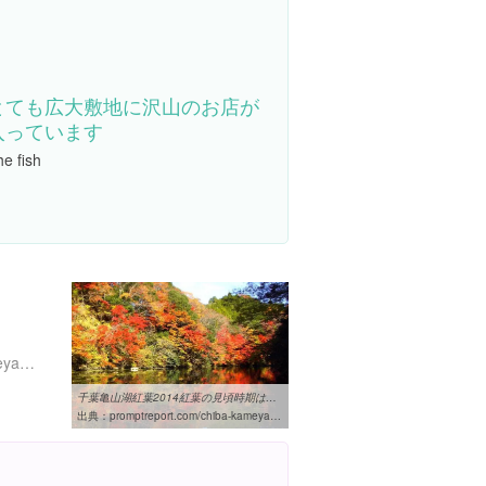
とても広大敷地に沢山のお店が
入っています
e fish
http://www.mmjp.or.jp/kameyama-no-sato/
千葉亀山湖紅葉2014紅葉の見頃時期は？クルーズやハイキングコースは ...
出典：
promptreport.com/chiba-kameyama