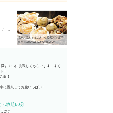
http://thefish.co.jp/restaurant/maruhama/
海鮮浜焼き まるはま（地図/写真/木更津/海鮮（海鮮料理）） - ぐるなび
出典：
r.gnavi.co.jp/bvbyjjja0000
ス貝すくいに挑戦してもらいます。すく
ト！
ご飯！
幸に舌鼓してお腹いっぱい！
食べ放題60分
まるはま