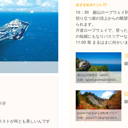
10：30 鋸山ロープウェイ
切り立つ崖の頂上からの眺望
られます。
片道ロープウェイで、登った
の短縮にもなりバスツアーな
11:00 発 まるはまに向かい
鋸山山頂展望台 - tabico
出典：
tabico.jp/detail/00000000000002699915
０分
puyanのゆるゆる自転車ブログ 初TTバイクと奥多摩紅葉サイクリング
出典：
puyan77.blog102.fc2.com/blog-entry-657.html
ラストが何とも美しいんです