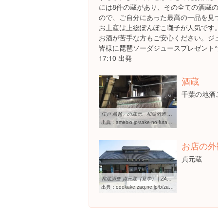
には8件の蔵があり、その全ての酒蔵
ので、ご自分にあった最高の一品を見
お土産は上総ぽんぽこ囃子が人気です
お酒が苦手な方もご安心ください。ジ
皆様に琵琶ソーダジュースプレゼント^
17:10 出発
酒蔵
千葉の地酒
江戸 鳥越』の蔵元、和蔵酒造 貞元蔵(焼酎蔵)に行きました！！｜酒屋 ...
出典：
ameblo.jp/sake-no-futaba/entry-12085724471.html
お店の外
貞元蔵
和蔵酒造 貞元蔵（見学） | ZAQおでかけガイド
出典：
odekake.zaq.ne.jp/b/zaq/info/sh981757/?poi=spot