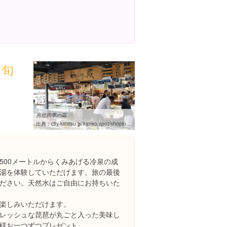
・旬
１
房総四季の蔵
出典：
city-kimitsu.jp/kanko/spot/shoping/boso-sikinokura.html
500メートルからくみあげる冷泉の成
湯を体験していただげます。旅の最後
ださい。天然水はご自由にお持ちいた
楽しみいただけます。
レッシュな琵琶が丸ごと入った美味し
様お一つずつプレゼント。