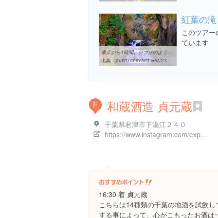
紅葉の滝
このツアー
ています
東京から1時間。ジブリのような神秘の世界観「濃溝の滝」って？ – クイ～ズ
出典：
quiizu.com/archives/27015
和蔵酒造 貞元蔵
F
千葉県君津市下湯江２４０
https://www.instagram.com/explore/locations/696479850425776
16:30 着 貞元蔵
こちらは14種類の千葉の地酒を試飲
する事によって、心がこもったお酒は