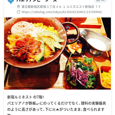
東京都新宿区新宿３丁目３８-１ ルミネエスト新宿店 ７Ｆ
https://tabelog.com/tokyo/A1304/A130401/13159994/
新宿ルミネスト の7階！
パエリア🍤が鉄板🍳にのってくるだけでなく、理科の実験器具
のように高さがあって、下に火🔥がついたまま、食べられます