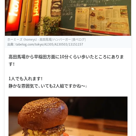
ホーミーズ （homeys） - 高田馬場/ハンバーガー [食べログ]
出典：
tabelog.com/tokyo/A1305/A130503/13151157
高田馬場から早稲田方面に10分くらい歩いたところにありま
す！
1人でも入れます！
静かな雰囲気で、いても2人組ですかね〜♩