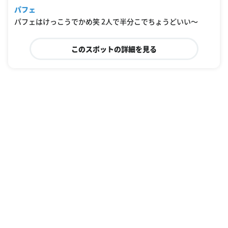
2%E3%83%B3%E3%83%94%E3%83%BC%E3%82%B7%E3%83%BC%E3%82%
パフェ
BA/253845419/J0HWKlJyQAAAF0HV_uqVwAAAFqoBAA%253D%253D
パフェはけっこうでかめ笑 2人で半分こでちょうどいい〜
このスポットの詳細を見る