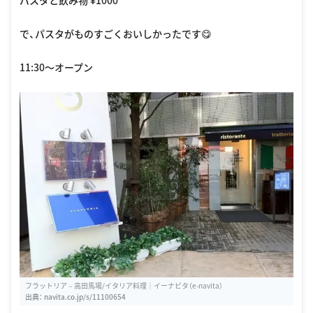
パスタと飲み物 ¥1000
で、パスタがものすごくおいしかったです😋
11:30〜オープン
フラットリア－高田馬場/イタリア料理｜イーナビタ（e-navita）
出典：
navita.co.jp/s/11100654