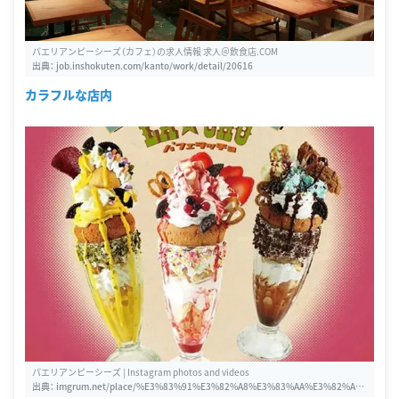
パエリアンピーシーズ（カフェ）の求人情報 求人＠飲食店.COM
出典：
job.inshokuten.com/kanto/work/detail/20616
カラフルな店内
パエリアンピーシーズ | Instagram photos and videos
出典：
imgrum.net/place/%E3%83%91%E3%82%A8%E3%83%AA%E3%82%A