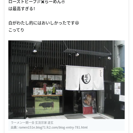
ローストビーフ🍖✖️らーめん🍜
は最高すぎる！
白がわたし的にはおいしかったです😆
こってり
ラーメン一期一会 玄流宗家 道玄
出典：
ramen151e.blog71.fc2.com/blog-entry-781.html