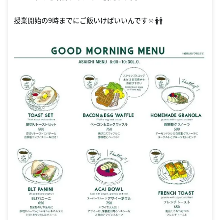
授業開始の9時までにご飯いけばいいんです🔆🚺🚹