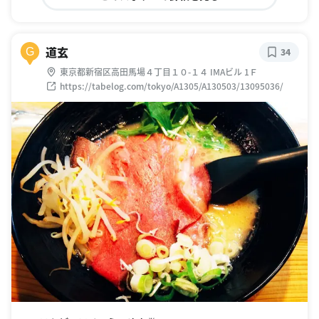
道玄
G
34
東京都新宿区高田馬場４丁目１０-１４ IMAビル 1Ｆ
https://tabelog.com/tokyo/A1305/A130503/13095036/