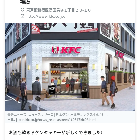
場店
東京都新宿区高田馬場１丁目２８-１０
http://www.kfc.co.jp/
最新ニュース | ニュースリリース | 日本KFCホールディングス株式会社 ...
出典：
japan.kfc.co.jp/news_release/news160317kfc02.html
お酒も飲めるケンタッキーが新しくできました！