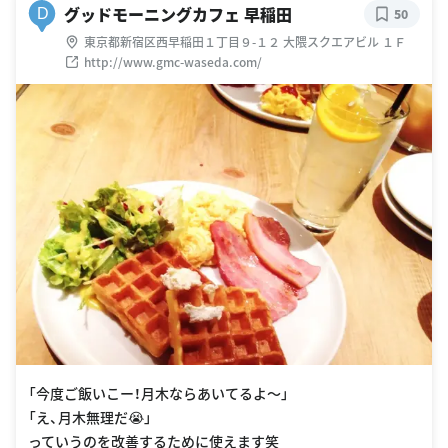
グッドモーニングカフェ 早稲田
D
50
東京都新宿区西早稲田１丁目９-１２ 大隈スクエアビル １Ｆ
http://www.gmc-waseda.com/
「今度ご飯いこー！月木ならあいてるよ〜」
「え、月木無理だ😭」
っていうのを改善するために使えます笑