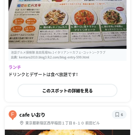
池袋グルメ探検隊 高田馬場No.1イタリアン＝カフェ・コットン・クラブ
出典：
kentaro2010.blog3.fc2.com/blog-entry-599.html
ランチ
ドリンクとデザートは食べ放題です！
このスポットの詳細を見る
cafe いおり
F
6
東京都新宿区西早稲田１丁目８-１０ 前田ビル