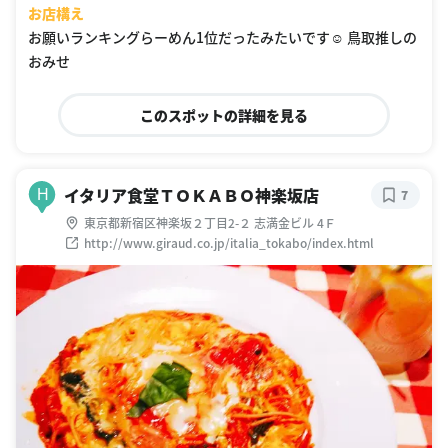
お店構え
お願いランキングらーめん1位だったみたいです☺️ 鳥取推しの
おみせ
このスポットの詳細を見る
イタリア食堂ＴＯＫＡＢＯ神楽坂店
H
7
東京都新宿区神楽坂２丁目2-２ 志満金ビル 4Ｆ
http://www.giraud.co.jp/italia_tokabo/index.html