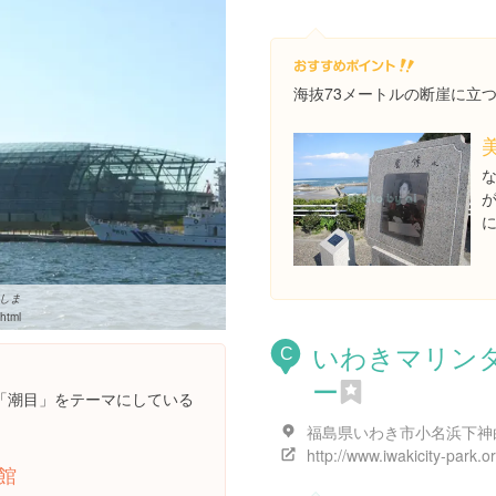
海抜73メートルの断崖に立
しま
.html
いわきマリン
C
ー
「潮目」をテーマにしている
館