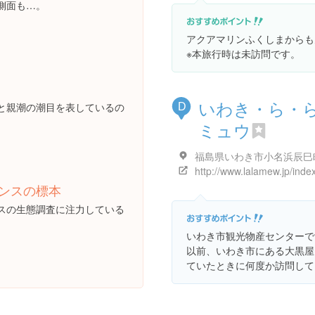
側面も…。
アクアマリンふくしまからも
※本旅行時は未訪問です。
いわき・ら・
と親潮の潮目を表しているの
D
ミュウ
http://www.lalamew.jp/inde
ンスの標本
スの生態調査に注力している
いわき市観光物産センターで
以前、いわき市にある大黒屋
ていたときに何度か訪問して