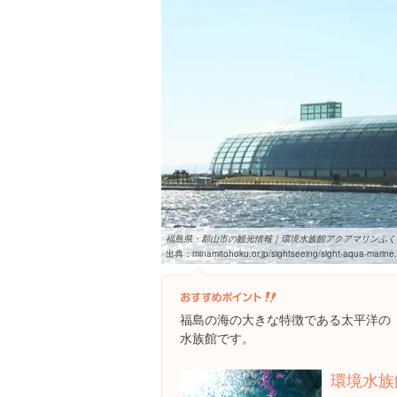
福島県・郡山市の観光情報｜環境水族館アクアマリンふく
出典：
minamitohoku.or.jp/sightseeing/sight-aqua-marine
福島の海の大きな特徴である太平洋の
水族館です。
環境水族