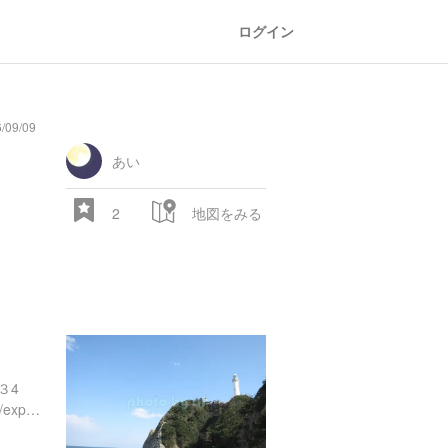
ログイン
09/09
oad
train
comic
mountain
sports
fishing
bbq
fashion
tradition
music
baby
camera
amusement
aquarium
sea
ball
baer
bell
flo
park
あい
2
地図をみる
28.522 px
３4
https://www.instagram.com/explore/locations/426967382