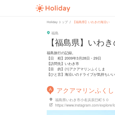
user
pin
tel
time
url
guide
Holiday トップ
【福島県】いわきの海沿い
福島
date
child
solitary
pet
driv
【福島県】いわき
tokyo
kanagawa
osaka
kyoto
hyo
福島旅行の記録。
【日 程】2009年3月28日・29日
【訪問先】いわき市
【目 的】(1)アクアマリンふくしま
【ひと言】海沿いのドライブが気持ちいい
アクアマリンふくし
A
福島県いわき市小名浜辰巳町５０
https://www.instagram.com/explore/