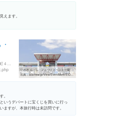
見えます。
ら・
福島県いわき市小名浜辰巳町４３-１
x.php
いわき ら・ら・ミュウ｜イベント一覧
出典：
lalamew.jp/View/EventMore/EID162.html&rss
す。
というデパートに宝くじを買いに行っ
いますが、本旅行時は未訪問です。