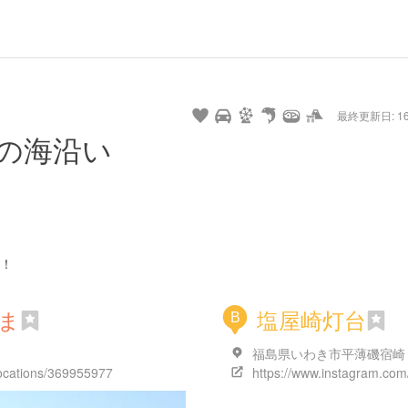
hot
type
star
camera
home
settings
profile
print
rank
mail
lock
calendar
access
最終更新日: 16/
e
walking
cycling
nature
stroll
art
camp
history
castle
temple
cafe
gourmet
onsen
outdoor
world
public bath
shopping
general
railr
の海沿い
heritage
store
go
！
ま
塩屋崎灯台
B
福島県いわき市平薄磯宿崎
locations/369955977