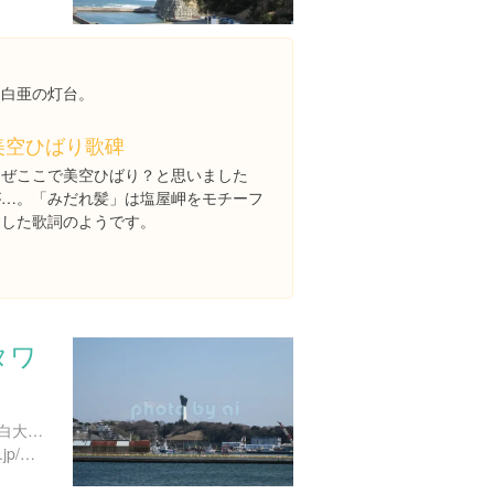
つ白亜の灯台。
美空ひばり歌碑
なぜここで美空ひばり？と思いました
が…。「みだれ髪」は塩屋岬をモチーフ
にした歌詞のようです。
タワ
福島県いわき市小名浜下神白大作９３
http://www.iwakicity-park.or.jp/misaki/