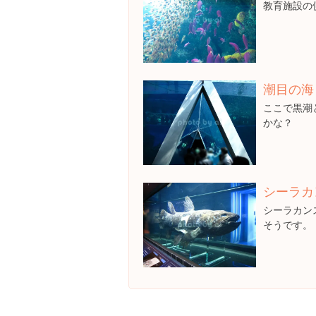
教育施設の
潮目の海
ここで黒潮
かな？
シーラカ
シーラカン
そうです。