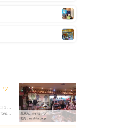
ョッ
東京都千代田区有楽町２丁目１０-１ 東京交通会館 １階
https://www.washita.co.jp/info/shop/ginza/
銀座わしたショップ
出典：
washita.co.jp