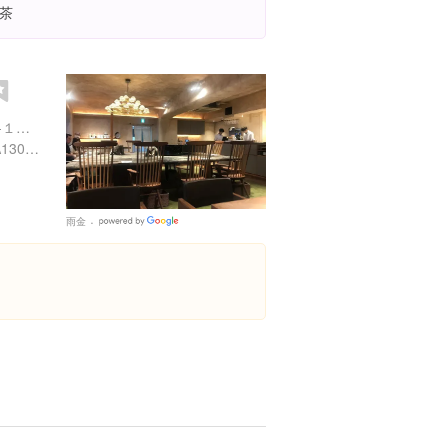
茶
東京都中央区銀座６丁目６-１９ 新太炉ビル3F
https://tabelog.com/tokyo/A1301/A130101/13219443/
雨金
Google
Places