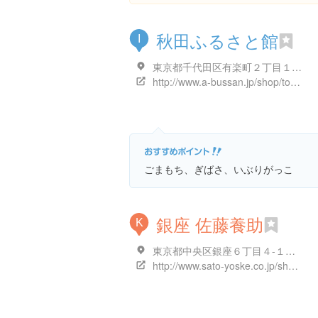
秋田ふるさと館
I
東京都千代田区有楽町２丁目１０-１
http://www.a-bussan.jp/shop/tokyo/index2.html
ごまもち、ぎばさ、いぶりがっこ
銀座 佐藤養助
K
東京都中央区銀座６丁目４-１７ 銀座出井ビル 1階
http://www.sato-yoske.co.jp/shop/ginza.html