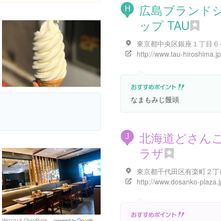
広島ブランド
H
ップ TAU
http://www.tau-hiroshima.j
なまもみじ饅頭
北海道どさん
J
ラザ
http://www.dosanko-plaza.j
Wst1015 ChstrRy06