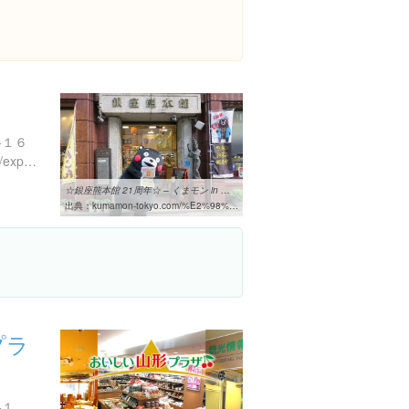
-１６
https://www.instagram.com/explore/locations/659091
☆銀座熊本館 21周年☆ – くまモン in 東京
出典：
kumamon-tokyo.com/%E2%98%86%E9%8A%80%E5%BA%A7%E7%86%8A%E6%9C%AC%E9%A4%A8-21%E5%91%A8%E5%B9%B4%E2%98%86
プラ
東京都中央区銀座１丁目５-１０ 銀座ファーストファイブビル 1-2階