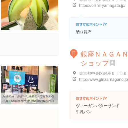
https://oishii-yamagata.jp/
納豆昆布
銀座ＮＡＧＡ
F
ショップ
東京都中央区銀座５丁目６
http://www.ginza-nagano.jp
足湯の店「おおいた温泉座」で化粧品販売増へ 地元・大分県の温泉 ...
出典：
sankei.com/life/photos/160928/lif1609280014-p1.html
ヴィーガンバターサンド
牛乳パン