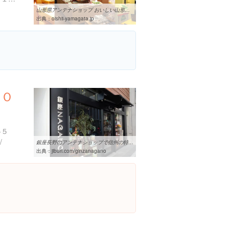
山形県アンテナショップ おいしい山形プラザ
出典：
oishii-yamagata.jp
ＮＯ
-５
/
銀座長野のアンテナショップで信州の特産品を買おう | JIBURi.com
出典：
jiburi.com/ginzanagano