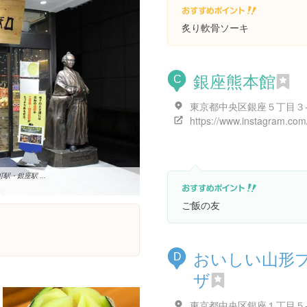
炙り軟骨ソーキ
銀座熊本館
C
東京都中央区銀座５丁目３
・銀座駅 ...
ご飯の友
おいしい山形
D
ザ