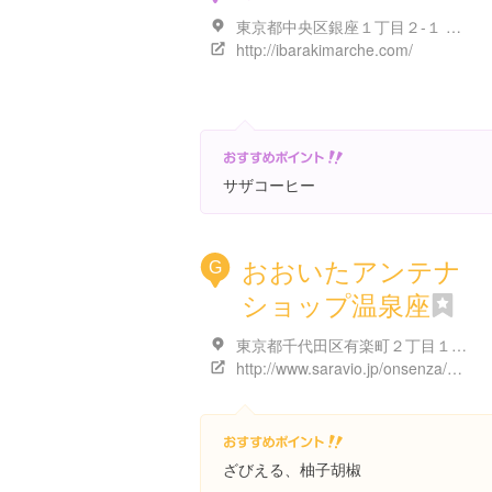
東京都中央区銀座１丁目２-１ 紺屋ビル 1階
http://ibarakimarche.com/
サザコーヒー
おおいたアンテナ
G
ショップ温泉座
東京都千代田区有楽町２丁目１０-１
http://www.saravio.jp/onsenza/shop/yuraku.html
ざびえる、柚子胡椒