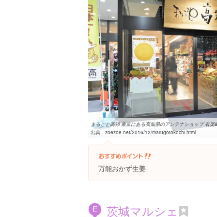
まるごと高知 東京にある高知県のアンテナショップ 有楽町駅
出典：
zoezoe.net/2016/12/marugotokochi.html
万能おかず生姜
茨城マルシェ
E