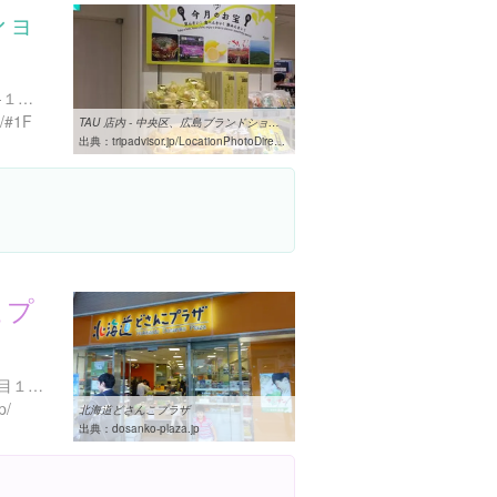
ショ
東京都中央区銀座１丁目６-１０ 銀座上一ビルディング B1〜3F
p/#1F
TAU 店内 - 中央区、広島ブランドショップ TAUの写真 - トリップ ...
出典：
tripadvisor.jp/LocationPhotoDirectLink-g1066444-d4206035-i338308579-Hiroshima_Brand_Shop_TAU-Chuo_Tokyo_Tokyo_Prefecture_Kanto.html
こプ
東京都千代田区有楽町２丁目１０-１ 東京交通会館 １階
p/
北海道どさんこプラザ
出典：
dosanko-plaza.jp