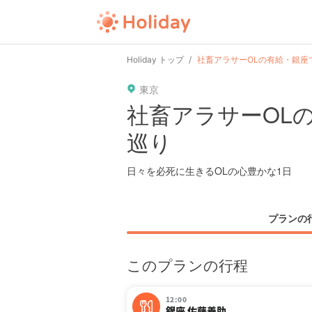
Holiday トップ
社畜アラサーOLの有給・銀座
東京
社畜アラサーOL
巡り
日々を必死に生きるOLの心豊かな1日
プランの
このプランの行程
12:00
銀座 佐藤養助