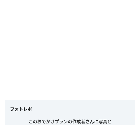
フォトレポ
このおでかけプランの作成者さんに写真と
ひとことで「行ってきました！」を伝えよう！