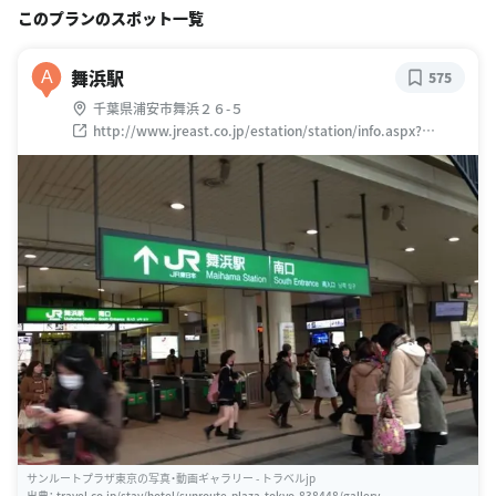
このプランのスポット一覧
舞浜駅
A
575
千葉県浦安市舞浜２６-５
http://www.jreast.co.jp/estation/station/info.aspx?
StationCD=1414
サンルートプラザ東京の写真・動画ギャラリー - トラベルjp
出典：
travel.co.jp/stay/hotel/sunroute-plaza-tokyo-838448/gallery