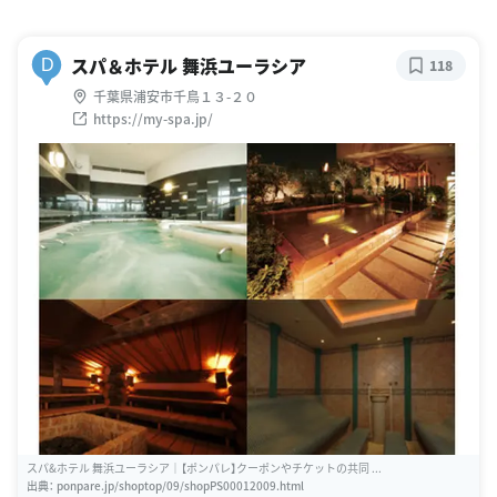
スパ＆ホテル 舞浜ユーラシア
D
118
千葉県浦安市千鳥１３-２０
https://my-spa.jp/
スパ&ホテル 舞浜ユーラシア｜【ポンパレ】クーポンやチケットの共同 ...
出典：
ponpare.jp/shoptop/09/shopPS00012009.html