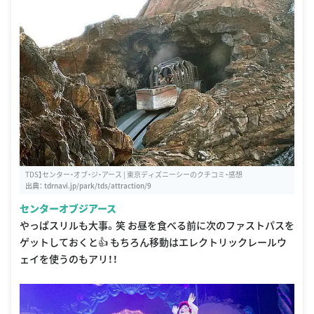
TDS】センター・オブ・ジ・アース | 東京ディズニーシーのクチコミ・感想
出典：
tdrnavi.jp/park/tds/attraction/9
センターオブジアース
やっぱスリルも大事。笑 お昼を食べる前に次のファストパスを
ゲットしておくと👍 もちろん移動はエレクトリックレールウ
ェイを使うのもアリ！！