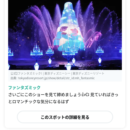
公式】ファンタズミック！ | 東京ディズニーシー | 東京ディズニーリゾート
出典：
tokyodisneyresort.jp/show/detail/str_id:mh_fantasmic
ファンタズミック
さいごにこのショーを見て締めましょう👍💞 見ていればきっ
とロマンチックな気分になるはず
このスポットの詳細を見る