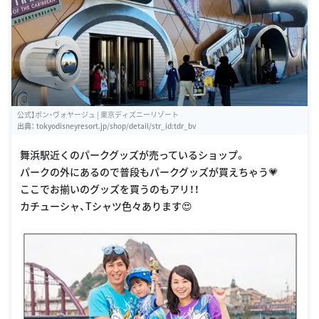
公式】ボン・ヴォヤージュ | 東京ディズニーリゾート
出典：
tokyodisneyresort.jp/shop/detail/str_id:tdr_bv
舞浜駅近くのパークグッズが売っているショップ。
パークの外にあるので普段もパークグッズが買えちゃう💗
ここでお揃いのグッズを買うのもアリ！！
カチューシャ、Tシャツ色々あります😍