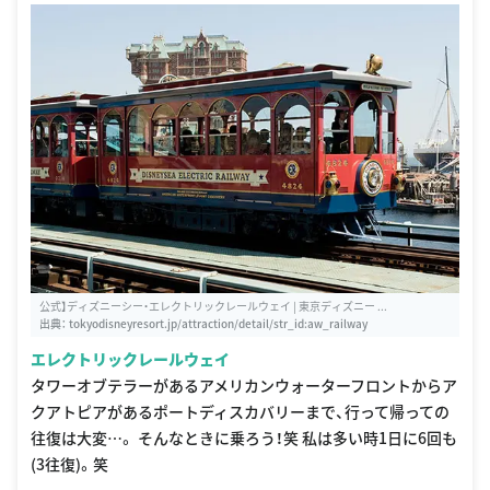
公式】ディズニーシー・エレクトリックレールウェイ | 東京ディズニー ...
出典：
tokyodisneyresort.jp/attraction/detail/str_id:aw_railway
エレクトリックレールウェイ
タワーオブテラーがあるアメリカンウォーターフロントからア
クアトピアがあるポートディスカバリーまで、行って帰っての
往復は大変…。 そんなときに乗ろう！笑 私は多い時1日に6回も
(3往復)。笑