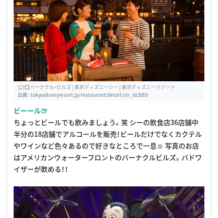
公式】バーナクル・ビルズ | 東京ディズニーシー | 東京ディズニーリゾート
出典：
tokyodisneyresort.jp/restaurant/detail/str_id:BBS
ビーール🍺
ちょっとビールでも飲みましょう。笑 シーの飲食店36店舗中
半分の18店舗でアルコールを販売！ビールだけでなくカクテル
やワインなど色々あるので好きなところで一息☺️ 写真のお店
はアメリカンウォーターフロントのバーナクルビルズ。バドワ
イザーが飲める！！