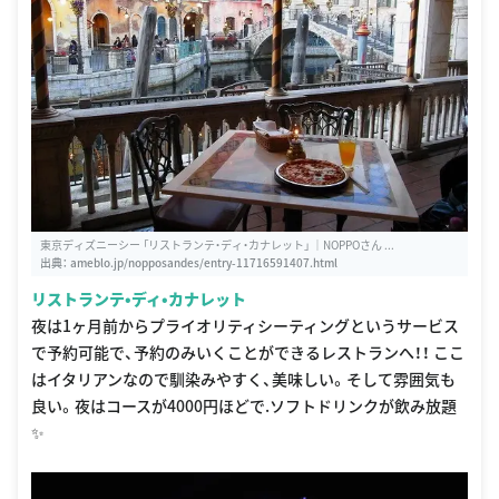
東京ディズニーシー 「リストランテ・ディ・カナレット」 ｜NOPPOさん ...
出典：
ameblo.jp/nopposandes/entry-11716591407.html
リストランテ•ディ•カナレット
夜は1ヶ月前からプライオリティシーティングというサービス
で予約可能で、予約のみいくことができるレストランへ！！ ここ
はイタリアンなので馴染みやすく、美味しい。そして雰囲気も
良い。夜はコースが4000円ほどで.ソフトドリンクが飲み放題
✨