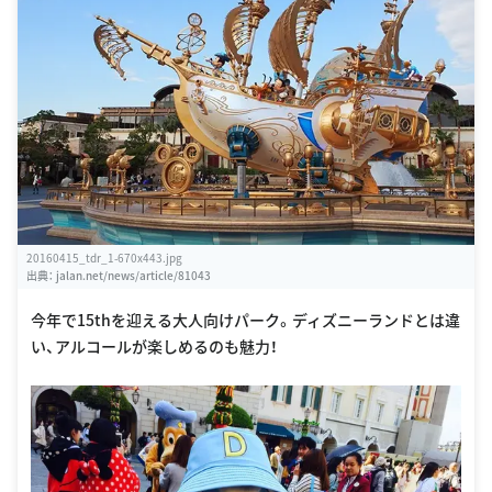
20160415_tdr_1-670x443.jpg
出典：
jalan.net/news/article/81043
今年で15thを迎える大人向けパーク。ディズニーランドとは違
い、アルコールが楽しめるのも魅力！