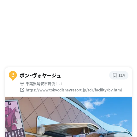
ボン・ヴォヤージュ
B
124
千葉県浦安市舞浜１-１
https://www.tokyodisneyresort.jp/tdr/facility/bv.html