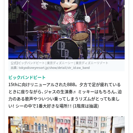
公式】ビッグバンドビート | 東京ディズニーシー | 東京ディズニーリゾート
出典：
tokyodisneyresort.jp/show/detail/str_id:aw_band
ビックバンドビート
15thに向けリニューアルされたBBB。 夕方で足が疲れている
ときに座りながら、ジャスの生演奏♬ ミッキーはもちろん、迫
力のある歌声やついつい乗ってしまうリズムがとっても楽し
い！ シーの中で1番大好きな場所！！ (1階席は抽選)