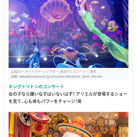
公式】マーメイドラグーンシアター | 東京ディズニーシー | 東京 ...
出典：
tokyodisneyresort.jp/attraction/detail/str_id:ml_theater
キングトリトンのコンサート
女の子なら嫌いな子はいないはず！ アリエルが登場するショー
を見て、心も体もパワーをチャージ！笑