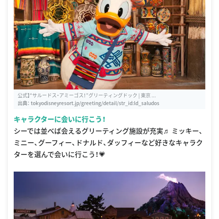
公式】“サルードス・アミーゴス！”グリーティングドック | 東京 ...
出典：
tokyodisneyresort.jp/greeting/detail/str_id:ld_saludos
キャラクターに会いに行こう！
シーでは並べば会えるグリーティング施設が充実♬ ミッキー、
ミニー、グーフィー、ドナルド、ダッフィーなど好きなキャラク
ターを選んで会いに行こう！💗