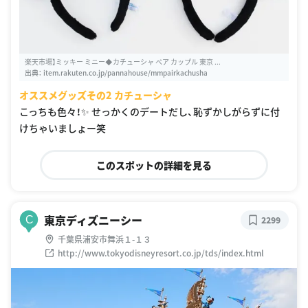
楽天市場】ミッキー ミニー◆カチューシャ ペア カップル 東京 ...
出典：
item.rakuten.co.jp/pannahouse/mmpairkachusha
オススメグッズその2 カチューシャ
こっちも色々！✨ せっかくのデートだし、恥ずかしがらずに付
けちゃいましょー笑
このスポットの詳細を見る
東京ディズニーシー
C
2299
千葉県浦安市舞浜１-１３
http://www.tokyodisneyresort.co.jp/tds/index.html