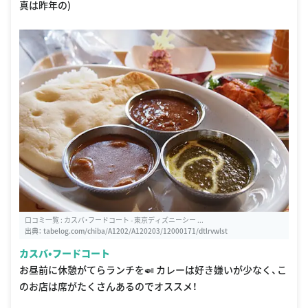
真は昨年の)
口コミ一覧 : カスバ・フードコート - 東京ディズニーシー ...
出典：
tabelog.com/chiba/A1202/A120203/12000171/dtlrvwlst
カスバ•フードコート
お昼前に休憩がてらランチを🍛 カレーは好き嫌いが少なく、こ
のお店は席がたくさんあるのでオススメ！