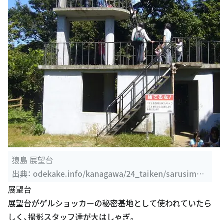
猿島 展望台
出典：
odekake.info/kanagawa/24_taiken/sarusima/
P1150008.html
展望台
展望台がゲルショッカーの秘密基地として使われていたら
しく、撮影スタッフ達が大はしゃぎ。