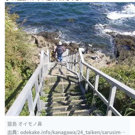
猿島 オイモノ鼻
出典：
odekake.info/kanagawa/24_taiken/sarusima/