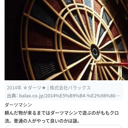
2014年 ☆ダーツ★ | 株式会社バラックス
出典：
balax.co.jp/2014%E5%B9%B4-%E2%98%86%
E3%83%80%E3%83%BC%E3%83%84%E2%98%85
ダーツマシン
頼んだ物が来るまではダーツマシンで遊ぶのがももクロ
流。 普通の人がやって良いのかは謎。