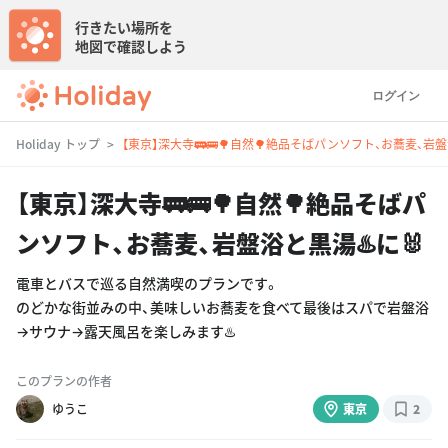
行きたい場所を
地図で確認しよう
ログイン
Holiday トップ
【東京】深大寺🚃🚌🌳自然🌳絶品そばパンソフト、お蕎麦、岩盤
【東京】深大寺🚃🚌🌳自然🌳絶品そばパ
ンソフト、お蕎麦、岩盤浴と黒湯♨️に🐰
電車とバスで巡る自然満喫のプランです。
のどかな街並みの中、美味しいお蕎麦を食べて最後はスパで岩盤浴
→サウナ→露天風呂を楽しみます♨️
このプランの作者
ゆうこ
東京
2