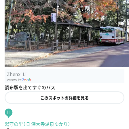
Zhenxi Li
G
調布駅を出てすぐのバス
oogle Plac
es
このスポットの詳細を見る
H
湯守の里（旧 深大寺温泉ゆかり）