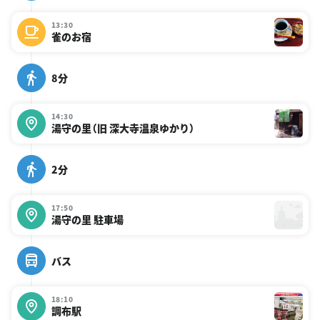
13:30
雀のお宿
8分
14:30
湯守の里（旧 深大寺温泉ゆかり）
2分
17:50
湯守の里 駐車場
バス
18:10
調布駅