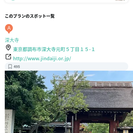
このプランのスポット一覧
A
深大寺
東京都調布市深大寺元町５丁目１５-１
http://www.jindaiji.or.jp/
495