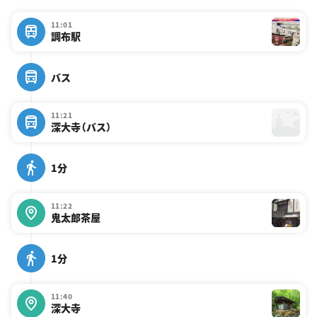
11:01
調布駅
バス
11:21
深大寺（バス）
1分
11:22
鬼太郎茶屋
1分
11:40
深大寺