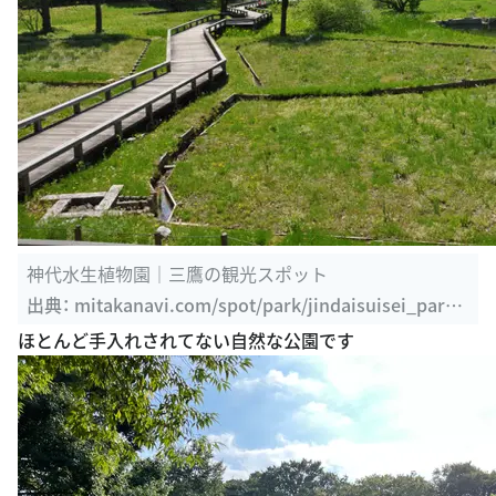
神代水生植物園｜三鷹の観光スポット
出典：
mitakanavi.com/spot/park/jindaisuisei_park.
html
ほとんど手入れされてない自然な公園です