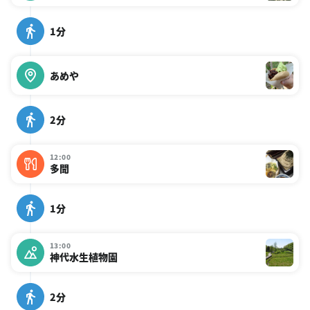
1分
あめや
2分
12:00
多聞
1分
13:00
神代水生植物園
2分