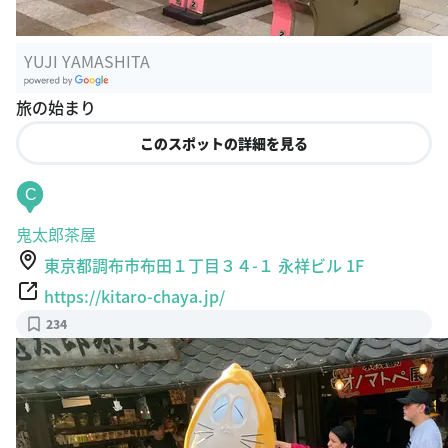
YUJI YAMASHITA
G
旅の始まり
oogle Plac
es
このスポットの詳細を見る
C
鬼太郎茶屋
東京都調布市布田１丁目３４-１ 永祥ビル 1F
https://kitaro-chaya.jp/
234