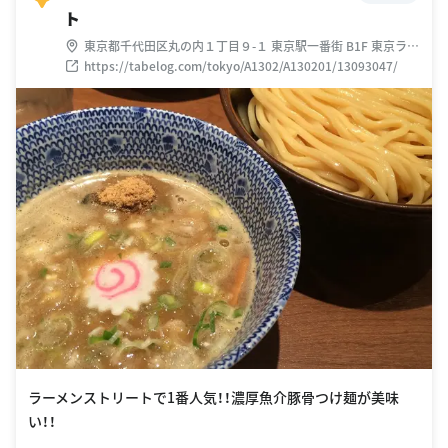
ト
東京都千代田区丸の内１丁目９-１ 東京駅一番街 B1F 東京ラー
メンストリート 内
https://tabelog.com/tokyo/A1302/A130201/13093047/
ラーメンストリートで1番人気！！濃厚魚介豚骨つけ麺が美味
い！！