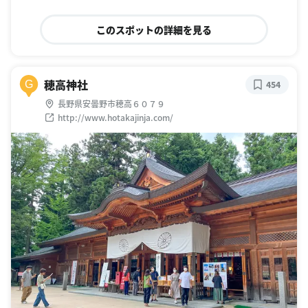
このスポットの詳細を見る
穂高神社
G
454
長野県安曇野市穂高６０７９
http://www.hotakajinja.com/