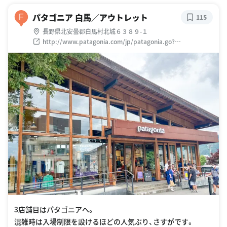
パタゴニア 白馬／アウトレット
F
115
長野県北安曇郡白馬村北城６３８９-１
http://www.patagonia.com/jp/patagonia.go?
assetid=92777
3店舗目はパタゴニアへ。
混雑時は入場制限を設けるほどの人気ぶり、さすがです。