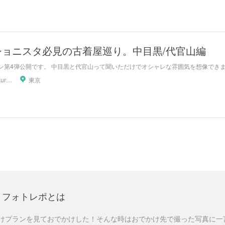
ショニスタ必見の古着屋巡り。中目黒/代官山編
ン第4弾公開です。 中目黒と代官山って聞いただけでオシャレな雰囲気を想像できます
Tomoko Kurahashi
東京
フォトレポとは
けプランを見ておでかけした！そんな時はおでかけ先で撮った写真に一