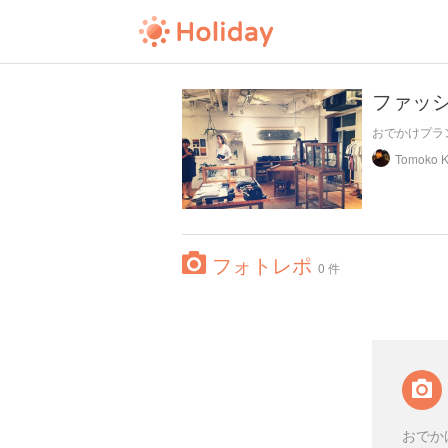
ファッ
おでかけプラ
フォトレポ
0 件
おでか