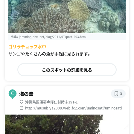
出典：
jamming-dive.net/blog/2011/07/post-203.html
ゴリラチョップ水中
サンゴやたくさんの魚が手軽に見られます。
このスポットの詳細を見る
海の幸
C
3
沖縄県国頭郡今帰仁村諸志391-1
http://musubiya2008.web.fc2.com/uminosati/uminosati.h
tml