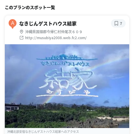
このプランのスポット一覧
なきじんゲストハウス結家
A
7
沖縄県国頭郡今帰仁村仲尾次６０９
http://musubiya2008.web.fc2.com/
沖縄北部安宿なきじんゲストハウス結家へのアクセス