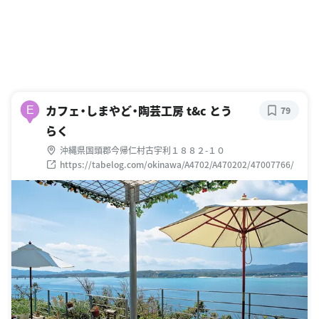
カフェ・しまやど・陶芸工房 t&c とう
E
79
らく
沖縄県国頭郡今帰仁村古宇利１８８２-１０
https://tabelog.com/okinawa/A4702/A470202/47007766/