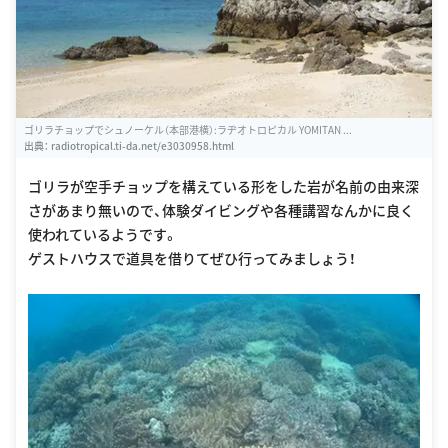
ゴリラチョップでシュノーケル（本部港横）:ラヂオトロピカル YOMITAN ...
出典：
radiotropical.ti-da.net/e3030958.html
ゴリラが空手チョップを構えている形をした岩が名前の由来深
さがあまり無いので、体験ダイビングや各種講習なんかに良く
使われているようです。
ゲストハウスで道具を借りてぜひ行ってみましょう！