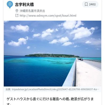
古宇利大橋
D
2402
沖縄県名護市済井出
http://www.odnsym.com/spot/kouri.html
出典：
tripadvisor.jp/LocationPhotoDirectLink-g1025647-d1236798-i69658637-Kour
ijima_Bridge-Nakijin_son_Kunigami_gun_Okinawa_Prefecture_Kyushu_Okin.html
ゲストハウスから直ぐに行ける離島への橋、絶景が広がりま
す。