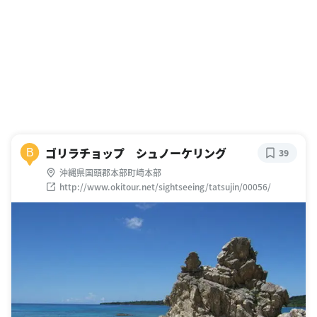
ゴリラチョップ シュノーケリング
B
39
沖縄県国頭郡本部町崎本部
http://www.okitour.net/sightseeing/tatsujin/00056/