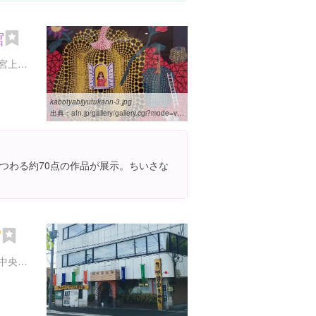
館
神奈川県足柄下郡湯河原町宮上９７-２
kabotyabijyutukann-3.jpg
出典：
afn.jp/gallery/gallery.cgi?mode=view&no=2428
つわる約70点の作品が展示。ちいさな
館
神奈川県足柄下郡湯河原町中央３丁目１６-１