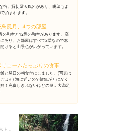
さな宿。貸切露天風呂があり、眺望もよ
内で泊まれます。
花鳥風月、4つの部屋
8畳の和室と12畳の和室があります。高
台にあり、お部屋はすべて2階なので窓
を開けると山景色が広がっています。
ボリュームたっぷりの食事
夕飯と翌日の朝食付にしました。(写真は
ごはん) 海に近いので鮮魚がとにかく
新鮮！完食しきれないほどの量…大満足
◎
神奈川県足柄下郡湯河原町宮上７５０