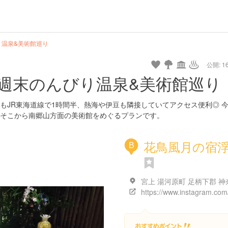
り温泉&美術館巡り
公開: 16
週末のんびり温泉&美術館巡り
もJR東海道線で1時間半、熱海や伊豆も隣接していてアクセス便利◎ 
そこから南郷山方面の美術館をめぐるプランです。
花鳥風月の宿
B