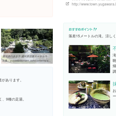
落差15メートルの滝。涼し
湯河原の歩き方 湯河原温泉ポータルサイト | 万葉公園 足湯施設『独歩 ...
出典：
yugawaraonsen.com/contents/archives/tourist_site/tourist-6-2
道があります。
く、9種の足湯。