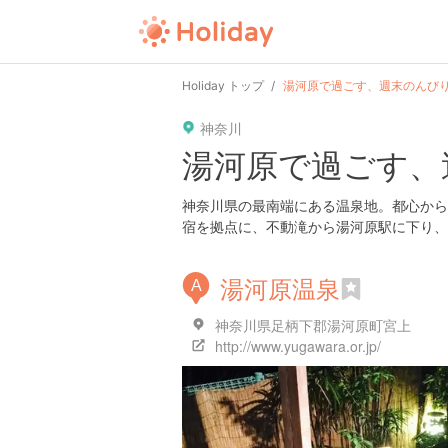
Holiday トップ
湯河原で過ごす、週末のんび
神奈川
湯河原で過ごす、
神奈川県の最南端にある温泉地。都心から
宿を拠点に、不動滝から湯河原駅に下り、
湯河原温泉
A
神奈川県足柄下郡湯河原町宮上
http://www.yugawara.or.jp/