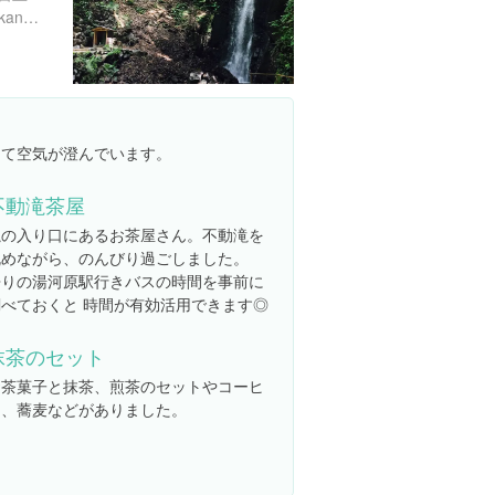
http://www.town.yugawara.kanagawa.jp/kanko/leisure/leisure12.html
くて空気が澄んでいます。
不動滝茶屋
滝の入り口にあるお茶屋さん。不動滝を
眺めながら、のんびり過ごしました。
帰りの湯河原駅行きバスの時間を事前に
調べておくと 時間が有効活用できます◎
抹茶のセット
お茶菓子と抹茶、煎茶のセットやコーヒ
ー、蕎麦などがありました。