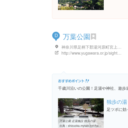
万葉公園
D
神奈川県足柄下郡湯河原町宮上７０４
http://www.yugawara.or.jp/sightseeing/details.php?log=1364792555
千歳川沿いの公園！足湯や神社、遊歩
独歩の湯
足ツボに効
万葉公園 足湯施設 独歩の湯
出典：
shizuoka.mytabi.net/hakone/archives/manyo-park-dopponoyu.php