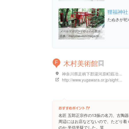
狸福神社
たぬきが祀
メールマガジン｜ゆがわら散歩｜湯河原温泉万葉荘
出典：
manyoso.com/magazine/mailmaga008.html
木村美術館
F
神奈川県足柄下郡湯河原町鍛冶屋６５１
http://www.yugawara.or.jp/sightseeing/details.php?log=1365472194
名匠 五郎正宗作の13振の名刀、古陶
周辺にはお店などないので、たどり着
のか 半信半疑でした。笑