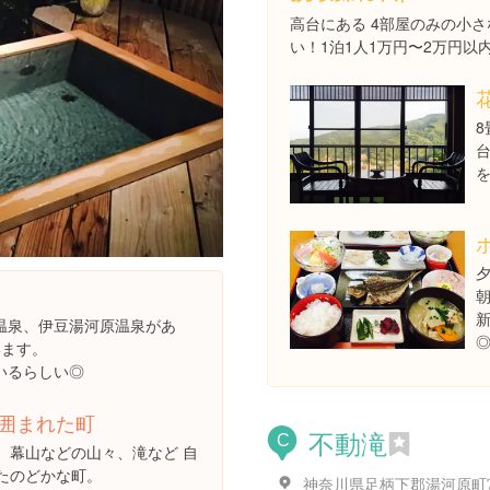
高台にある 4部屋のみの小
い！1泊1人1万円〜2万円以
朝
温泉、伊豆湯河原温泉があ
います。
いるらしい◎
囲まれた町
不動滝
C
、幕山などの山々、滝など 自
たのどかな町。