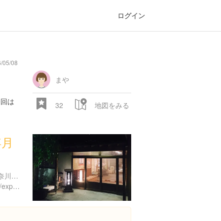
ログイン
/05/08
まや
今回は
32
地図をみる
浮月
宮上 湯河原町 足柄下郡 神奈川県 日本
https://www.instagram.com/explore/locations/1722542234628846