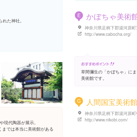
かぼちゃ美術
E
られた神社。
http://www.cabocha.org/
草間彌生の「かぼちゃ」にま
美術館です。
人間国宝美術
G
http://www.nikobi.com/
器や現代陶器が展示。
くまでは本当に美術館がある