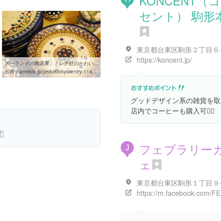
KONCENT（
セント） 駒形
https://koncent.jp/
ポーランドの陶器展」ミレナ社のかわいい花柄の陶器：馬喰町チェドック ...
出典：
ameblo.jp/cedoktokyo/entry-11400535312.html
グッドデザイン系の雑貨を取
店内でコーヒーも購入可🙆‍♀️

フェブラリー
J
ェ
東京都台東区駒形１丁目９