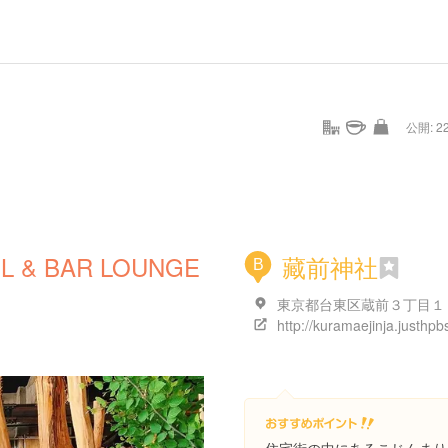
公開: 22
L & BAR LOUNGE
藏前神社
B
http://kuramaejinja.justhpbs