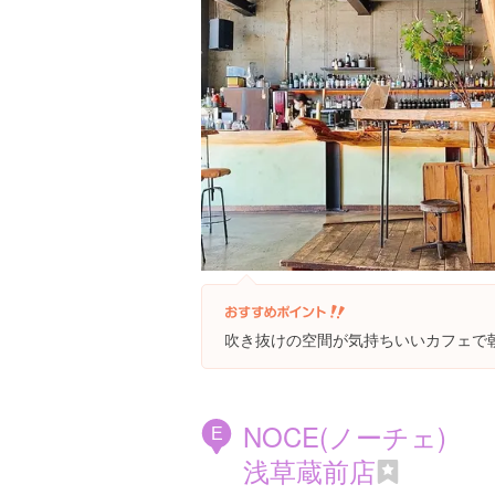
吹き抜けの空間が気持ちいいカフェで朝
NOCE(ノーチェ)
E
浅草蔵前店