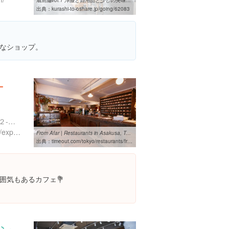
蔵前編vol.1 洋服と日用品と少しの美味しいもの「SUNNY CLOUDY RAINY ...
出典：
kurashi-to-oshare.jp/going/62083
なショップ。
ー
東京都墨田区東向島５丁目２-７ ダイアパレス東向島 101
https://www.instagram.com/explore/locations/1005934616
From Afar | Restaurants in Asakusa, Tokyo
出典：
timeout.com/tokyo/restaurants/from-afar-1
囲気もあるカフェ💐