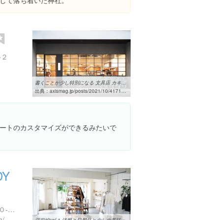
して落ち着いた神社。
-２
書くことが少し特別になる 文具店 カキモリの「新たのしく書く道具 ...
出典：
axismag.jp/posts/2021/10/417119.html
ートのカスタマイズができるみたいで
DY
東京都台東区蔵前４丁目２０-８ 東京貴金属会館 ２階
m/