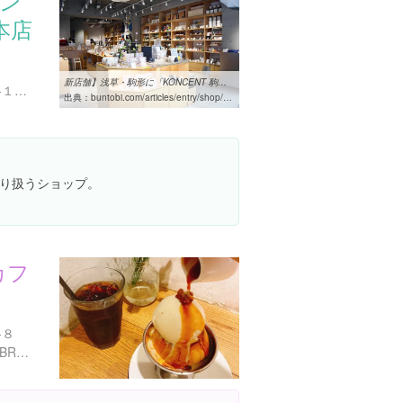
コン
本店
新店舗】浅草・駒形に「KONCENT 駒形本店」移転オープン｜
東京都台東区駒形２丁目６-１０ 1F
出典：
buntobi.com/articles/entry/shop/011982
り扱うショップ。
カフ
-８
https://m.facebook.com/FEBRUARYCAFE/