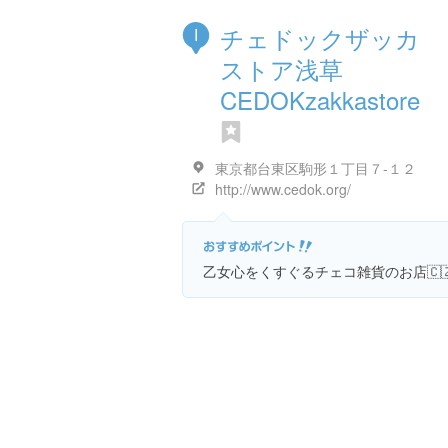
チェドックザッカ
I
ストア浅草
CEDOKzakkastore
東京都台東区駒形１丁目７-１２
http://www.cedok.org/
乙女心をくすぐるチェコ雑貨のお店🇨