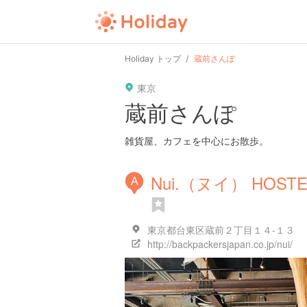
Holiday トップ
蔵前さんぽ
東京
蔵前さんぽ
雑貨屋、カフェを中心にお散歩。
Nui.（ヌイ） HOSTE
A
東京都台東区蔵前２丁目１４-１３
http://backpackersjapan.co.jp/nui/