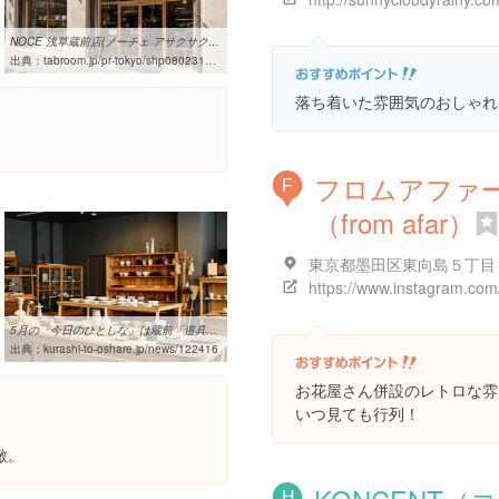
NOCE 浅草蔵前店(ノーチェ アサクサクラマエテン)の画像一覧[タブルーム]
出典：
tabroom.jp/pr-tokyo/shp0802318/gallery
落ち着いた雰囲気のおしゃれ
フロムアファ
F
（from afar）
5月の「今日のひとしな」は蔵前「道具屋nobori」と「文月」からお届け ...
出典：
kurashi-to-oshare.jp/news/122416
お花屋さん併設のレトロな雰
いつ見ても行列！
敵。
H