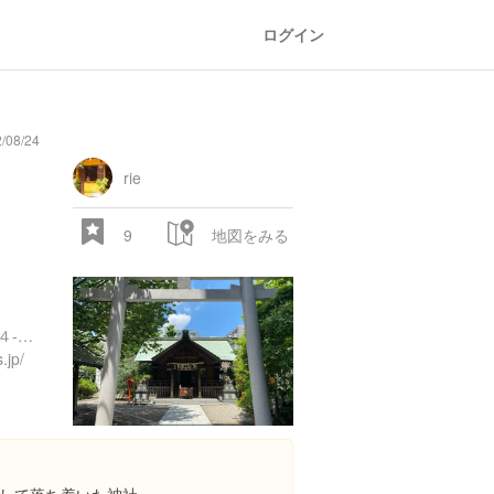
ログイン
/08/24
rie
9
地図をみる
東京都台東区蔵前３丁目１４-１１ 蔵前神社
.jp/