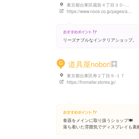
東京都台東区蔵前４丁目３０-７ タイガービル 1F
https://www.noce.co.jp/pages/asakusa.aspx
リーズナブルなインテリアショップ。
道具屋nobori
G
東京都台東区寿２丁目９-１７
https://fromafar.stores.jp/
食器をメインに取り扱うショップ🍽
落ち着いた雰囲気でディスプレイも素