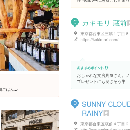
住宅街の中にあるこじんまり
カキモリ 蔵前
C
東京都台東区三筋１丁目６
https://kakimori.com/
おしゃれな文房具屋さん。ノ
プレゼントにも良さそう💐
ごはん🍳
SUNNY CLOU
D
RAINY
http://sunnycloudyrainy.co