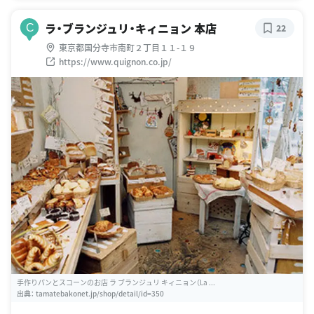
ラ・ブランジュリ・キィニョン 本店
C
22
東京都国分寺市南町２丁目１１-１９
https://www.quignon.co.jp/
手作りパンとスコーンのお店 ラ ブランジュリ キィニョン（La ...
出典：
tamatebakonet.jp/shop/detail/id=350