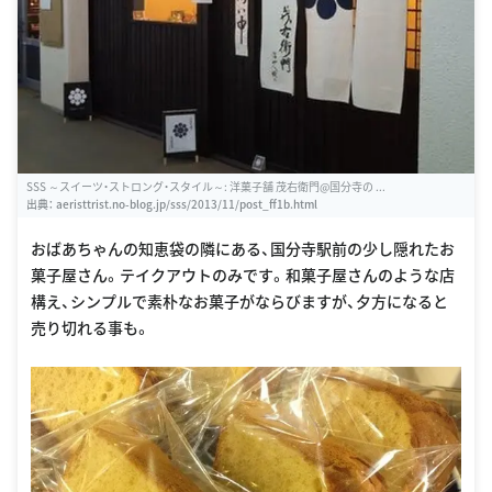
SSS ～スイーツ・ストロング・スタイル～: 洋菓子舗 茂右衛門@国分寺の ...
出典：
aeristtrist.no-blog.jp/sss/2013/11/post_ff1b.html
おばあちゃんの知恵袋の隣にある、国分寺駅前の少し隠れたお
菓子屋さん。テイクアウトのみです。和菓子屋さんのような店
構え、シンプルで素朴なお菓子がならびますが、夕方になると
売り切れる事も。