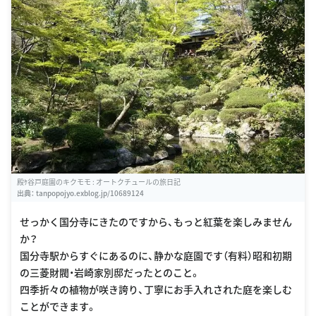
殿ｹ谷戸庭園のキクモモ : オートクチュールの旅日記
出典：
tanpopojyo.exblog.jp/10689124
せっかく国分寺にきたのですから、もっと紅葉を楽しみません
か？
国分寺駅からすぐにあるのに、静かな庭園です（有料）昭和初期
の三菱財閥・岩崎家別邸だったとのこと。
四季折々の植物が咲き誇り、丁寧にお手入れされた庭を楽しむ
ことができます。