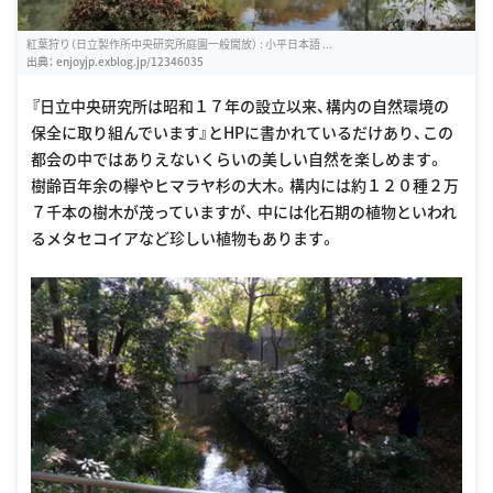
紅葉狩り（日立製作所中央研究所庭園一般開放） : 小平日本語 ...
出典：
enjoyjp.exblog.jp/12346035
『日立中央研究所は昭和１７年の設立以来、構内の自然環境の
保全に取り組んでいます』とHPに書かれているだけあり、この
都会の中ではありえないくらいの美しい自然を楽しめます。
樹齢百年余の欅やヒマラヤ杉の大木。構内には約１２０種２万
７千本の樹木が茂っていますが、 中には化石期の植物といわれ
るメタセコイアなど珍しい植物もあります。