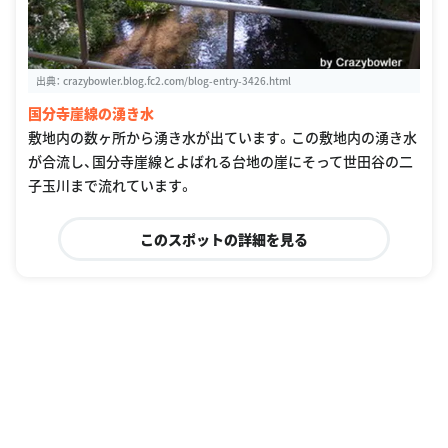
出典：
crazybowler.blog.fc2.com/blog-entry-3426.html
国分寺崖線の湧き水
敷地内の数ヶ所から湧き水が出ています。この敷地内の湧き水
が合流し、国分寺崖線とよばれる台地の崖にそって世田谷の二
子玉川まで流れています。
このスポットの詳細を見る