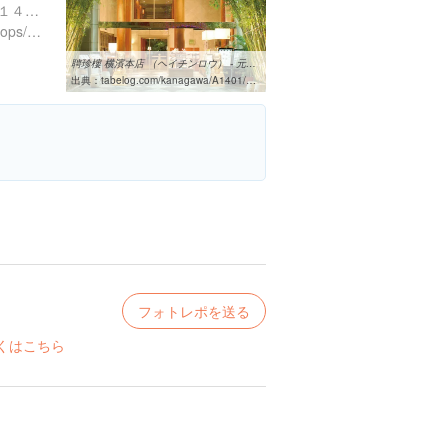
神奈川県横浜市中区山下町１４９ 中華街大通中央
https://www.heichin.com/shops/%E8%81%98%E7%8F%8D%E6%A8%93%E6%A8%AA%E6%BF%B1%E6%9C%AC%E5%BA%97/
聘珍樓 横濱本店 （ヘイチンロウ） - 元町・中華街/広東料理 [食べログ]
出典：
tabelog.com/kanagawa/A1401/A140105/14000140
フォトレポを送る
くはこちら