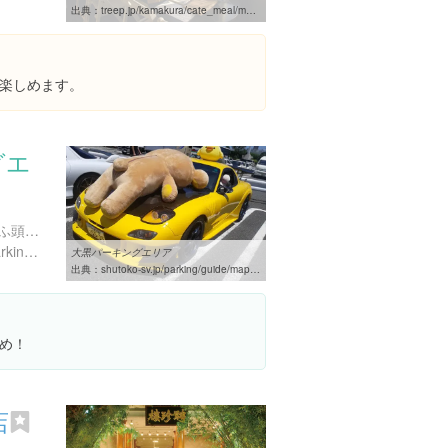
出典：
treep.jp/kamakura/cate_meal/meal_inashoku.html
楽しめます。
グエ
神奈川県横浜市鶴見区大黒ふ頭１５
http://www.shutoko-sv.jp/parking/guide/map_09.html
大黒パーキングエリア
出典：
shutoko-sv.jp/parking/guide/map_09.html
め！
店