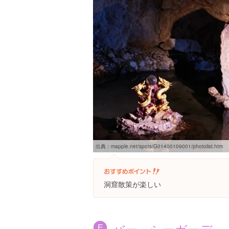
出典：
mapple.net/spots/G01400109001/photolist.htm
洞窟散策が楽しい
バー・シーガーデ
E