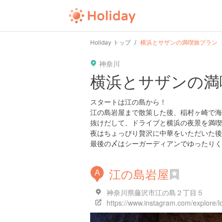
Holiday トップ
横浜とサザンの満喫旅プラン
神奈川
横浜とサザンの満
スタートは江の島から！
江の島岩屋まで散策した後、稲村ヶ崎で海
抜けだして、ドライブと横浜の夜景を満喫
夜はちょっぴり贅沢に中華をいただいた後
最後の〆はシーガーディアンでゆったりく
江の島岩屋
A
神奈川県藤沢市江の島２丁目５
https://www.instagram.com/explore/