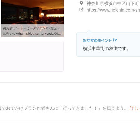
横浜駅 バー シーガーディアンⅢ /地区 - サントリー横浜グルメガイド ...
出典：
yokohama.blog.suntory.co.jp/001672.html
横浜中華街の象徴です。
言でおでかけプラン作者さんに「行ってきました！」を伝えよう。
詳し