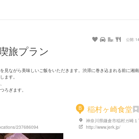
公開: 14
喫旅プラン
を見ながら美味しいご飯をいただきます。渋滞に巻き込まれる前に湘南
します。
、
つろぎます。
稲村ヶ崎食堂
B
locations/237686094
http://www.jerk.jp/