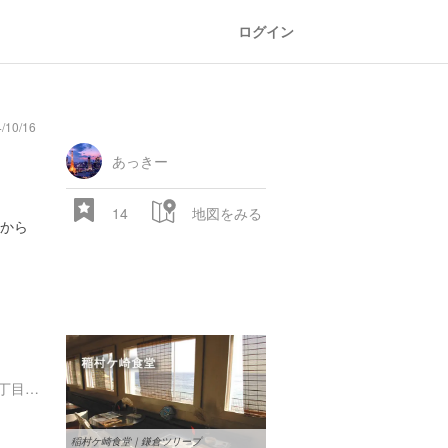
ログイン
/10/16
あっきー
14
地図をみる
から
神奈川県鎌倉市稲村ガ崎１丁目１５-９
稲村ケ崎食堂｜鎌倉ツリープ