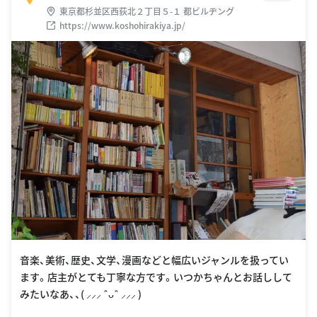
東京都杉並区西荻北２丁目５-１ 都ビルヂング
https://www.koshohirakiya.jp/
音楽、美術、歴史、文学、漫画などと幅広いジャンルを扱ってい
ます。店主がとても丁寧な方です。いつかちゃんとお話しして
みたいなあ、、( ⸝⸝⸝ ˆᴗˆ ⸝⸝⸝ )