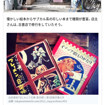
懐かしい絵本からサブカル系の珍しい本まで種類が豊富。店主
さんは、古書店で修行をしていたそう。
出店者紹介】にわとり文庫（東京都） | 第3回東京蚤の市
出典：
tokyonominoichi.com/2013_may/archives/452