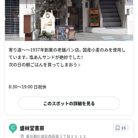
寄り道〜〜1937年創業の老舗パン店。国産小麦のみを使用し
ています。塩あんサンドが絶妙でした！
次の日の朝ごはんを買ってしまおう♫
8:30〜19:00 日祝休
このスポットの詳細を見る
盛林堂書房
C
15
東京都杉並区西荻南２丁目２３-１２