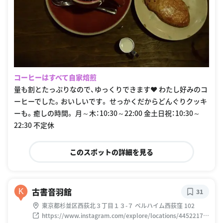
コーヒーはすべて自家焙煎
量も割とたっぷりなので、ゆっくりできます❤︎ わたし好みのコ
ーヒーでした。おいしいです。 せっかくだからどんぐりクッキ
ーも。癒しの時間。 月～木：10:30～22:00 金土日祝：10:30～
22:30 不定休
このスポットの詳細を見る
古書音羽館
K
31
東京都杉並区西荻北３丁目１３-７ ベルハイム西荻窪 102
https://www.instagram.com/explore/locations/44522176