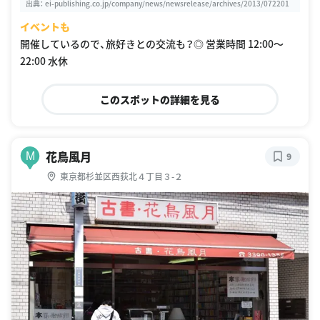
出典：
ei-publishing.co.jp/company/news/newsrelease/archives/2013/072201
イベントも
開催しているので、旅好きとの交流も？◎ 営業時間 12:00〜
22:00 水休
このスポットの詳細を見る
花鳥風月
M
9
東京都杉並区西荻北４丁目３-２