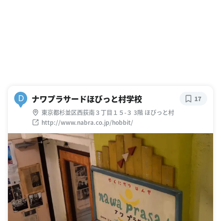
ナワプラサードほびっと村学校
D
17
東京都杉並区西荻南３丁目１５-３ 3階 ほびっと村
http://www.nabra.co.jp/hobbit/