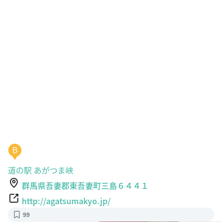
B
道の駅 あがつま峡
群馬県吾妻郡東吾妻町三島６４４１
http://agatsumakyo.jp/
99