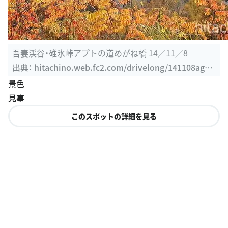
吾妻渓谷・碓氷峠アプトの道めがね橋 14／11／8
出典：
hitachino.web.fc2.com/drivelong/141108agat
uma/sono2/agatuma141108.2.html
景色
見事
このスポットの詳細を見る