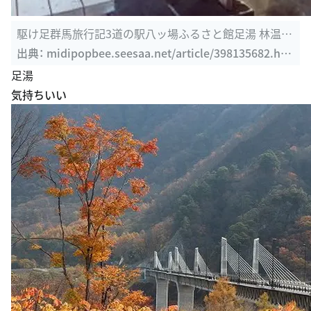
駆け足群馬旅行記3道の駅八ッ場ふるさと館足湯 林温泉
かたくりの湯 ...
出典：
midipopbee.seesaa.net/article/398135682.ht
ml
足湯
気持ちいい