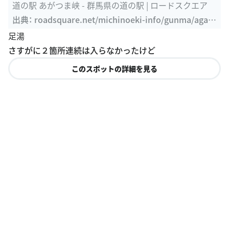
道の駅 あがつま峡 - 群馬県の道の駅 | ロードスクエア
出典：
roadsquare.net/michinoeki-info/gunma/agats
umakyo
足湯
さすがに２箇所連続は入らなかったけど
このスポットの詳細を見る