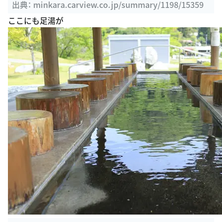
関東 028駅目 群馬 ...
出典：
minkara.carview.co.jp/summary/1198/15359
ここにも足湯が