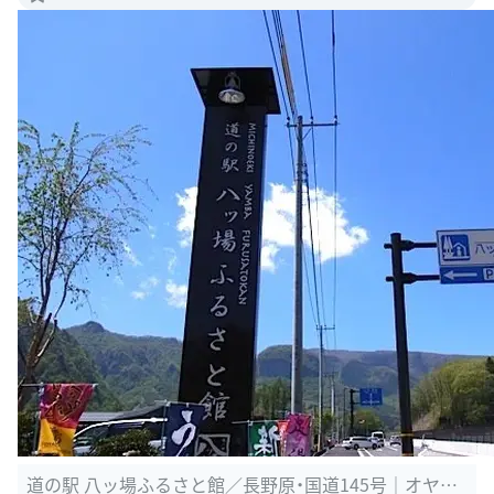
道の駅 八ッ場ふるさと館／長野原・国道145号｜オヤジk