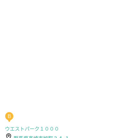
B
ウエストパーク１０００
群馬県高崎市旭町３４-１