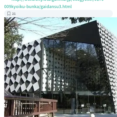
009kyoiku-bunka/gaidansu3.html
21