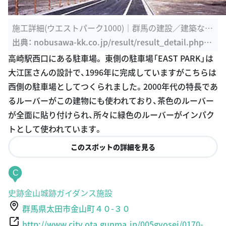
施工詳細(ウエストパーク1000)｜群馬の建設／建築なら
高崎市の信澤 ...
出典：
nobusawa-kk.co.jp/result/result_detail.php?i
d=34
高崎駅西口にある駐車場。 東側の駐車場「EAST PARK」は
大江匡さんの設計で、1996年に完成していますがこちらは
西側の駐車場としてつくられました。2000年代の特長であ
るルーバーがこの建物にも使われており、茶色のルーバー
が全面に貼り付けられ、所々に緑色のルーバーがインパク
トとして使われています。
このスポットの詳細を見る
C
史跡金山城跡ガイダンス施設
群馬県太田市金山町４０-３０
http://www.city.ota.gunma.jp/005gyosei/0170-