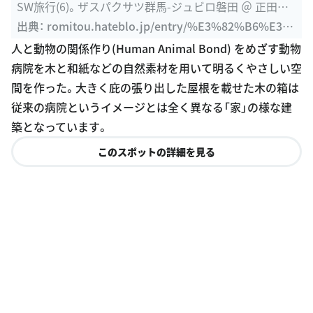
SW旅行(6)。ザスパクサツ群馬-ジュビロ磐田 ＠ 正田醤
油スタジアム ...
出典：
romitou.hateblo.jp/entry/%E3%82%B6%E3%
82%B9%E3%83%91%E3%82%AF%E3%82%B5%E
人と動物の関係作り(Human Animal Bond) をめざす動物
3%83%84%E7%BE%A4%E9%A6%AC-%E3%82%B
病院を木と和紙などの自然素材を用いて明るくやさしい空
8%E3%83%A5%E3%83%93%E3%83%AD%E7%A3%
間を作った。大きく庇の張り出した屋根を載せた木の箱は
90%E7%94%B0%E3%80%81%E4%B8%AD%E4%B
従来の病院というイメージとは全く異なる「家」の様な建
9%8B%E6%9D%A1%E3%83%93%E3%82%A8%E3%
築となっています。
83%B3%E3%83%8A%E3%83%BC%E3%83%AC
このスポットの詳細を見る