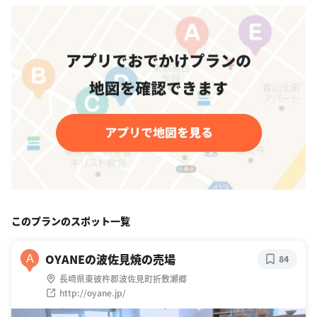
このプランのスポット一覧
OYANEの波佐見焼の売場
A
84
長崎県東彼杵郡波佐見町折敷瀬郷
http://oyane.jp/