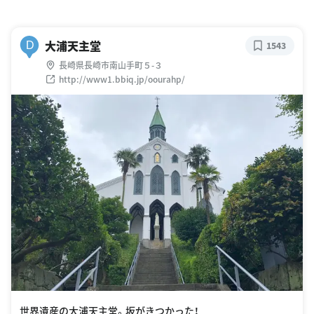
大浦天主堂
D
1543
長崎県長崎市南山手町５-３
http://www1.bbiq.jp/oourahp/
世界遺産の大浦天主堂。坂がきつかった！