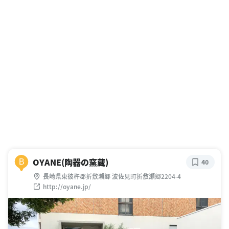
OYANE(陶器の窯蔵)
B
40
長崎県東彼杵郡折敷瀬郷 波佐見町折敷瀬郷2204-4
http://oyane.jp/