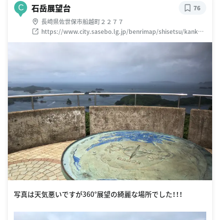
石岳展望台
C
76
長崎県佐世保市船越町２２７７
https://www.city.sasebo.lg.jp/benrimap/shisetsu/kanko/
315.html
写真は天気悪いですが360°展望の綺麗な場所でした！！！