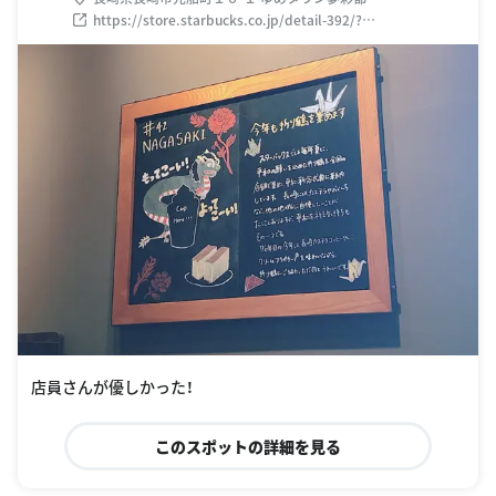
https://store.starbucks.co.jp/detail-392/?
utm_source=GMB&utm_medium=organic&utm_campaign=
store&utm_content=392
店員さんが優しかった！
このスポットの詳細を見る