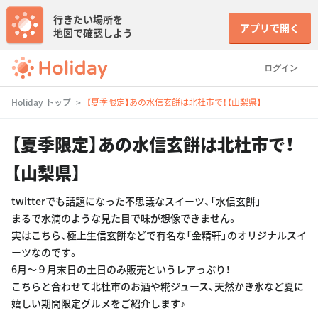
行きたい場所を
アプリで開く
地図で確認しよう
ログイン
Holiday トップ
【夏季限定】あの水信玄餅は北杜市で！【山梨県】
【夏季限定】あの水信玄餅は北杜市で！
【山梨県】
twitterでも話題になった不思議なスイーツ、「水信玄餅」
まるで水滴のような見た目で味が想像できません。
実はこちら、極上生信玄餅などで有名な「金精軒」のオリジナルスイ
ーツなのです。
6月〜９月末日の土日のみ販売というレアっぷり！
こちらと合わせて北杜市のお酒や糀ジュース、天然かき氷など夏に
嬉しい期間限定グルメをご紹介します♪