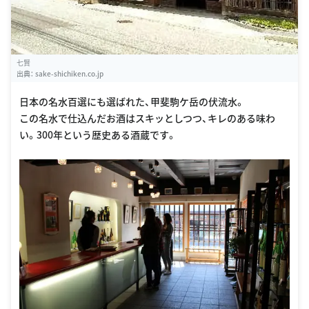
七賢
出典：
sake-shichiken.co.jp
日本の名水百選にも選ばれた、甲斐駒ケ岳の伏流水。
この名水で仕込んだお酒はスキッとしつつ、キレのある味わ
い。300年という歴史ある酒蔵です。