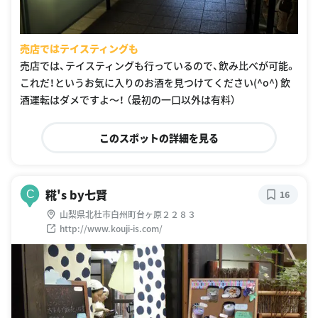
売店ではテイスティングも
売店では、テイスティングも行っているので、飲み比べが可能。
これだ！というお気に入りのお酒を見つけてください(^o^) 飲
酒運転はダメですよ〜！ （最初の一口以外は有料）
このスポットの詳細を見る
糀's by七賢
C
16
山梨県北杜市白州町台ヶ原２２８３
http://www.kouji-is.com/