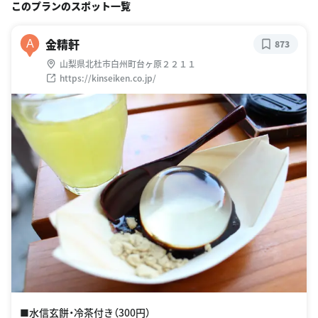
このプランのスポット一覧
金精軒
A
873
山梨県北杜市白州町台ヶ原２２１１
https://kinseiken.co.jp/
■水信玄餅・冷茶付き（300円）