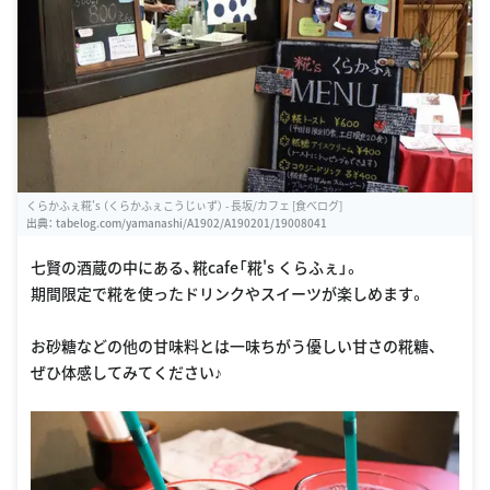
くらかふぇ糀's （くらかふぇこうじぃず） - 長坂/カフェ [食べログ]
出典：
tabelog.com/yamanashi/A1902/A190201/19008041
七賢の酒蔵の中にある、糀cafe「糀's くらふぇ」。
期間限定で糀を使ったドリンクやスイーツが楽しめます。
お砂糖などの他の甘味料とは一味ちがう優しい甘さの糀糖、
ぜひ体感してみてください♪