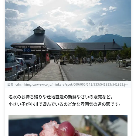
出典：
cdn.mkimg.carview.co.jp/minkara/spot/000/000/541/933/541933/541933.jp
g?ct=87dbb8d65760
名水のお持ち帰りや産地直送の新鮮やさいの販売など。
小さい子が小川で遊んでいるのどかな雰囲気の道の駅です。