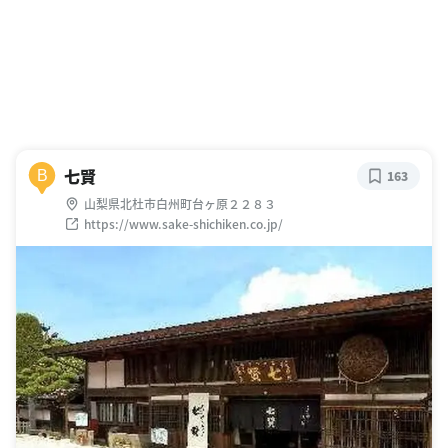
七賢
B
163
山梨県北杜市白州町台ヶ原２２８３
https://www.sake-shichiken.co.jp/