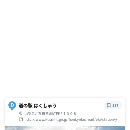
道の駅 はくしゅう
D
187
山梨県北杜市白州町白須１３０８
http://www.ktr.mlit.go.jp/honkyoku/road/eki/station/ya
ma_hakusyu/