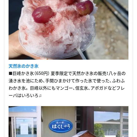
天然氷のかき氷
■巨峰かき氷（650円） 夏季限定で天然かき氷の販売！八ヶ岳の
湧き水を池にため、手間ひまかけて作った氷で使った、ふわふ
わかき氷。 巨峰以外にもマンゴー、信玄氷、アボガドなどフレ
ーバはいろいろ♫