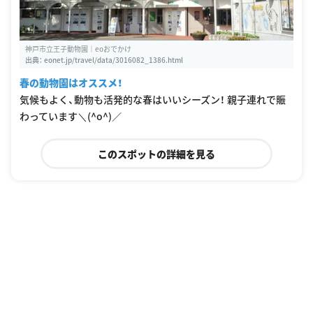
神戸市立王子動物園｜eoおでかけ
出典：
eonet.jp/travel/data/3016082_1386.html
春の動物園はオススメ！
気候もよく、動物も活発的な春はいいシーズン！ 親子連れで賑
わっています＼(^o^)／
このスポットの詳細を見る