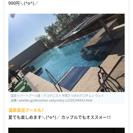
900円＼(^o^)／
温泉リゾートプール蓮｜デコデニスト 平岡さつきのデコチェン ウェイ
出典：
ameblo.jp/decochan-sally/entry-12105194433.html
温泉混浴プールも！
夏でも楽しめます＼(^o^)／ カップルでもオススメー！！