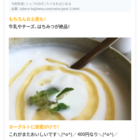
弓削牧場 | シェフVOICE | たべるをはじめる
出典：
taberu-hajimeru.com/voice/post-3.html
もちろんお土産も！
牛乳やチーズ、はちみつが絶品！
ヨーグルトに蜂蜜がけで！
これがまたおいしいです＼(^o^)／ 400円なり＼(^o^)／