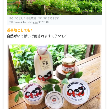
ほのぼのとした 弓削牧場 : つれづれなるままに
出典：
mamicha.exblog.jp/3575148
避暑地としても！
自然がいっぱいで癒されます＼(^o^)／