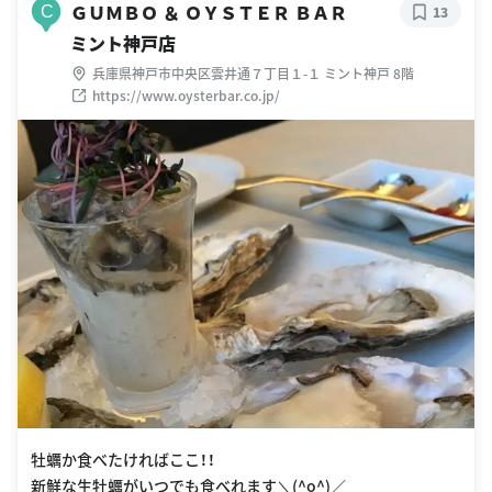
ＧＵＭＢＯ ＆ ＯＹＳＴＥＲ ＢＡＲ
C
13
ミント神戸店
兵庫県神戸市中央区雲井通７丁目１-１ ミント神戸 8階
https://www.oysterbar.co.jp/
牡蠣か食べたければここ！！
新鮮な生牡蠣がいつでも食べれます＼(^o^)／