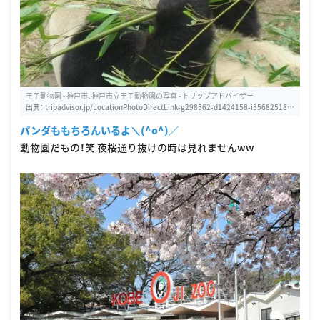
王子動物園 - 神戸市、神戸市立王子動物園の写真 - トリップアドバイザー
出典：
tripadvisor.jp/LocationPhotoDirectLink-g298562-d1424158-i35682518-
Kobe_City_Oji_Zoo-Kobe_Hyogo_Prefecture_Kinki.html
パンダももちろんいるよ＼(^o^)／
動物園だもの！笑 夜桜通り抜けの時は見れませんww