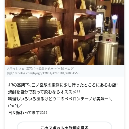
おやっとさぁ - 三宮/立ち飲み居酒屋・バー [食べログ]
出典：
tabelog.com/hyogo/A2801/A280101/28034555
JRの高架下、三ノ宮駅の東側に少し行ったところにあるお店！
焼酎を自分で割って飲むならオススメ！！
料理もいろいろあるけどウニのペペロンチーノが美味ー＼
(^o^)／
日々賑わってますね！！
このスポットの詳細を見る