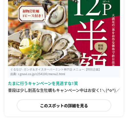
ぐるなび - ガンボ＆オイスターバーミント神戸店 メニュー：【特別企画】
出典：
r.gnavi.co.jp/c254100/menu2.html
たまに行うキャンペーンを見逃すな！笑
普段は少し割高な生牡蠣もキャンペーン中はお安く！＼(^o^)／
このスポットの詳細を見る