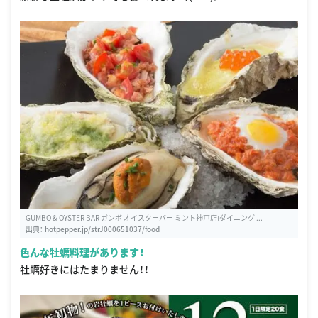
GUMBO & OYSTER BAR ガンボ オイスターバー ミント神戸店(ダイニング ...
出典：
hotpepper.jp/strJ000651037/food
色んな牡蠣料理があります！
牡蠣好きにはたまりません！！