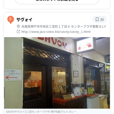
サヴォイ
F
21
兵庫県神戸市中央区三宮町１丁目９ センタープラザ東館 B１F
http://www.jazz-voice.biz/savoy/savoy_1.html
SAVOY[サヴォイ]（三宮センタープラザ）神戸B級グルメ-カレー