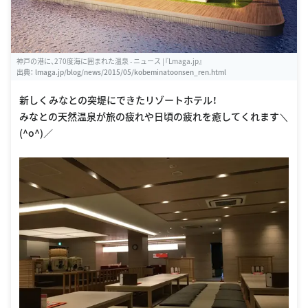
神戸の港に、270度海に囲まれた温泉 - ニュース |『Lmaga.jp』
出典：
lmaga.jp/blog/news/2015/05/kobeminatoonsen_ren.html
新しくみなとの突堤にできたリゾートホテル！
みなとの天然温泉が旅の疲れや日頃の疲れを癒してくれます＼
(^o^)／