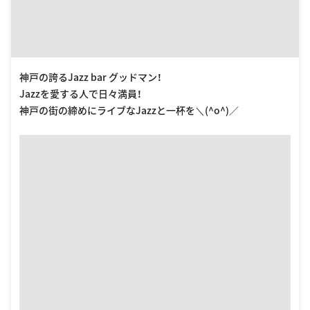
神戸の誇るJazz bar グッドマン！
Jazzを愛する人で日々満員！
神戸の街の締めにライブなJazzと一杯を＼(^o^)／