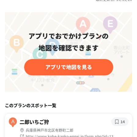
このプランのスポット一覧
二郎いちご狩
A
14
兵庫県神戸市北区有野町二郎
http://www.kobe-kanko-engei.jp/farm.php?id=13