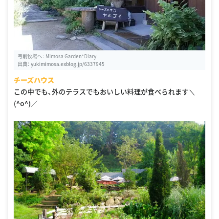
弓削牧場へ : Mimosa Garden*Diary
出典：
yukimimosa.exblog.jp/6337945
チーズハウス
この中でも、外のテラスでもおいしい料理が食べられます＼
(^o^)／