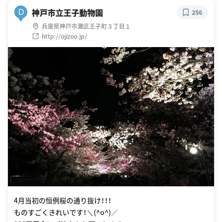
神戸市立王子動物園
D
256
兵庫県神戸市灘区王子町３丁目１
http://ojizoo.jp/
4月当初の恒例桜の通り抜け！！！
ものすごくきれいです！＼(^o^)／