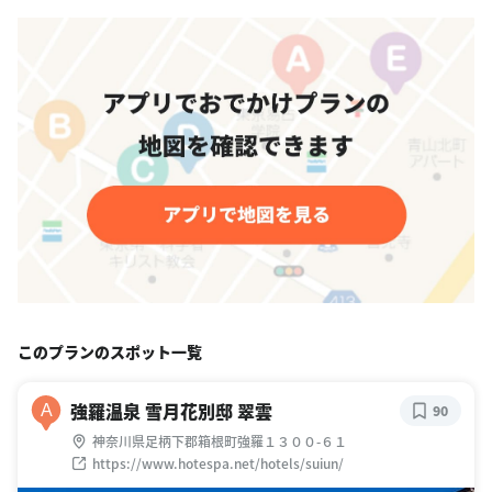
このプランのスポット一覧
強羅温泉 雪月花別邸 翠雲
A
90
神奈川県足柄下郡箱根町強羅１３００-６１
https://www.hotespa.net/hotels/suiun/