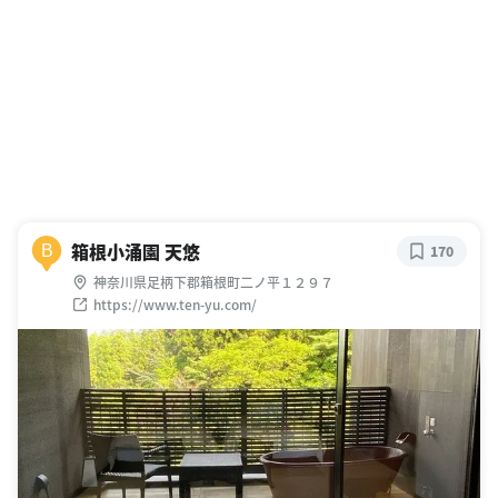
箱根小涌園 天悠
B
170
神奈川県足柄下郡箱根町二ノ平１２９７
https://www.ten-yu.com/