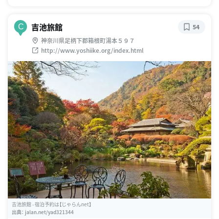
吉池旅館
C
54
神奈川県足柄下郡箱根町湯本５９７
http://www.yoshiike.org/index.html
吉池旅館 - 宿泊予約は【じゃらんnet】
出典：
jalan.net/yad321344