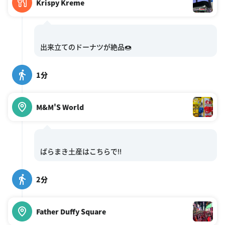
Krispy Kreme
1分
M&M'S World
2分
Father Duffy Square