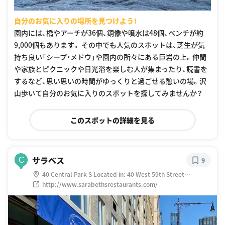
自分のお気に入りの場所を見つけよう！
園内には、橋やアーチが36個、銅像や噴水は48個、ベンチが約
9,000個もあります。 その中でも人気のスポットは、芝生が気
持ち良い「シープ・メドウ」や園内の所々にある巨岩の上。仲間
や家族とピクニックや日光浴を楽しむ人が集まったり、読書を
するなど、思い思いの時間がゆっくりと過ごせる憩いの場。沢
山歩いて自分のお気に入りのスポットを探してみませんか？
このスポットの詳細を見る
サラベス
C
9
40 Central Park S Located in: 40 West 59th Street
Condominium, New York, NY 10019 アメリカ合衆国
http://www.sarabethsrestaurants.com/