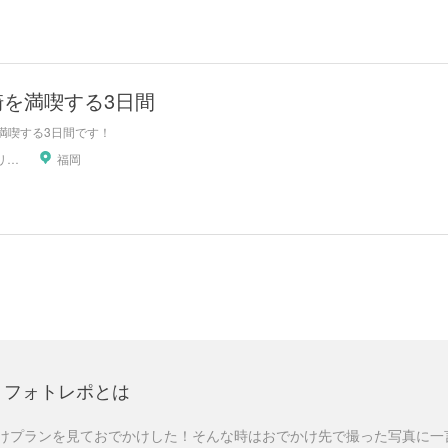
崎を満喫する3日間
満喫する3日間です！
日本旅行リテイリングいい旅予約センター
福岡
フォトレポとは
けプランを見ておでかけした！そんな時はおでかけ先で撮った写真に一