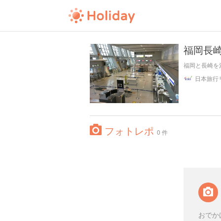
福岡長
福岡と長崎を
フォトレポ
0 件
おでか