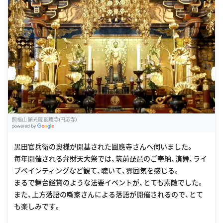
照福山 顕光院 圓應寺(円応寺）
G
oogle Places
黒田官兵衛の奥様が開基された圓應寺さんへ伺いました。
毎年開催される弁財天大祭では、筑前琵琶のご奉納、演舞、ライ
ブペインティングなど観て、聴いて、雰囲気を感じる。
まるで舞台鑑賞のような法要イベントが、とても素敵でした。
また、上方落語の噺家さんによる落語が開催されるので、とて
も楽しみです。