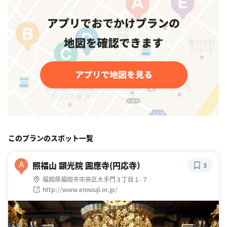
このプランのスポット一覧
照福山 顕光院 圓應寺(円応寺）
A
3
福岡県福岡市中央区大手門３丁目１-７
http://www.ennouji.or.jp/