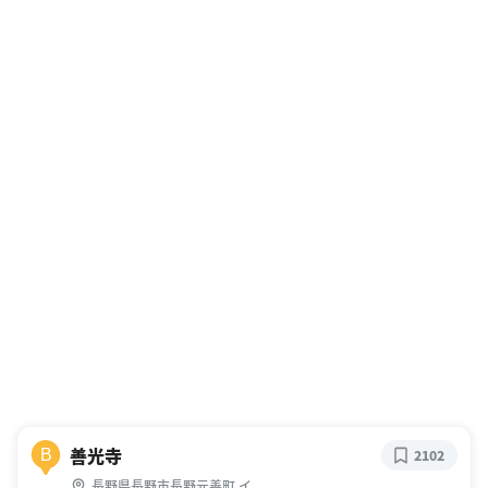
善光寺
B
2102
長野県長野市長野元善町 イ