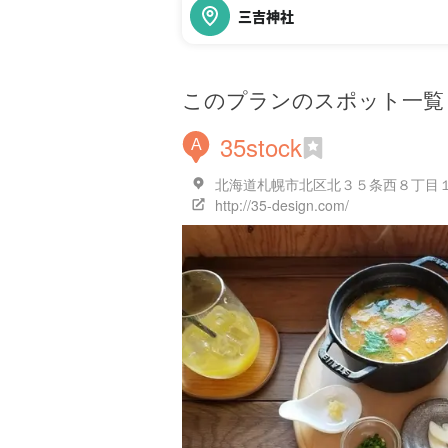
三吉神社
このプランのスポット一覧
35stock
A
北海道札幌市北区北３５条西８丁目１
http://35-design.com/