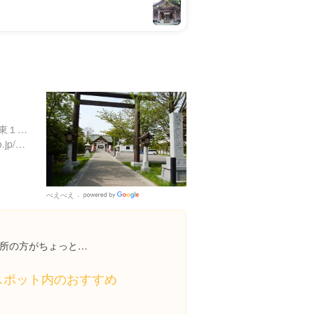
北海道札幌市東区北４２条東１０丁目１-１１
http://www.hokkaidojinjacho.jp/data/01/01050.html
べえべえ
Google
Places
所の方がちょっと…
スポット内のおすすめ