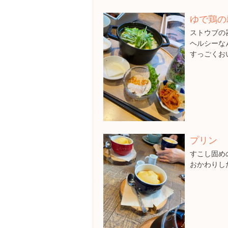
ゆで鶏の
ストウブの
ヘルシーな
すっごくお
プリン
すこし固め
おかわりし