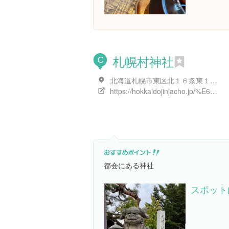
札幌村神社
C
北海道札幌市東区北１６条東１４丁目３-１
https://hokkaidojinjacho.jp/%E6%9C%AD%E5%B9%8C%E6%9D%91%E7%A5%9E%E7%A4%BE/
都会にある神社
スポット