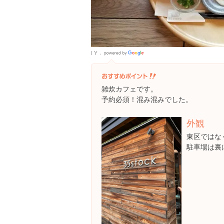
I Y
Google
Places
雑炊カフェです。
予約必須！混み混みでした。
外観
東区ではな
駐車場は裏