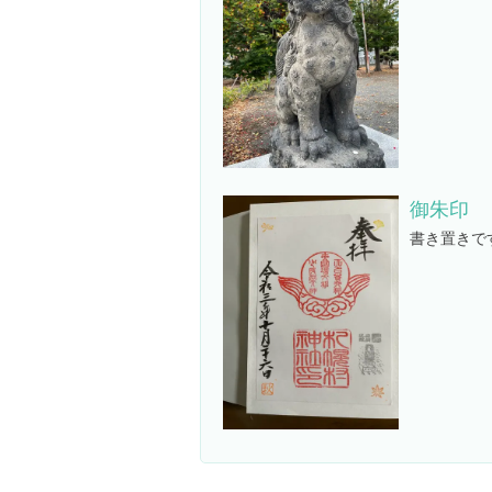
御朱印
書き置きで