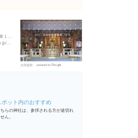
北海道札幌市東区北１２条東１丁目１-１０
http://www.hokkaidojinjacho.jp/data/01/01004.html
大同吾郎
Google
Places
スポット内のおすすめ
こちらの神社は、参拝される方が途切れ
ません。