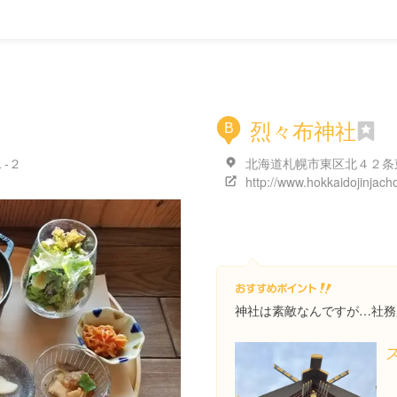
烈々布神社
B
-２
神社は素敵なんですが…社務