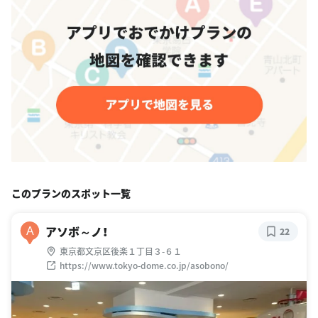
このプランのスポット一覧
アソボ～ノ！
A
22
東京都文京区後楽１丁目３-６１
https://www.tokyo-dome.co.jp/asobono/