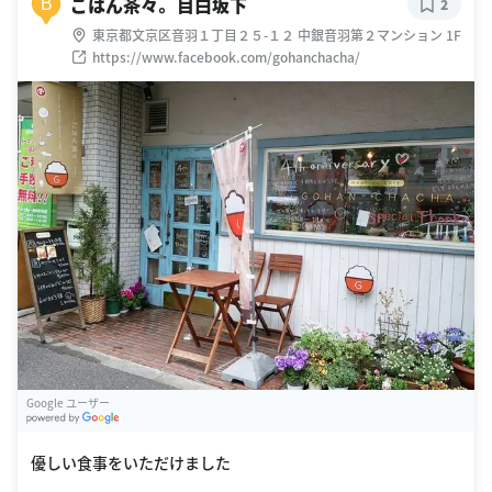
ごはん茶々。 目白坂下
B
2
東京都文京区音羽１丁目２５-１２ 中銀音羽第２マンション 1F
https://www.facebook.com/gohanchacha/
Google ユーザー
G
oogle Places
優しい食事をいただけました