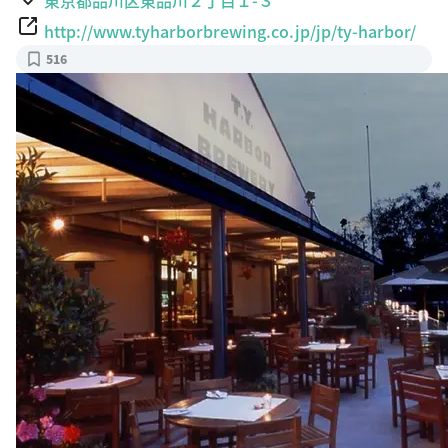
http://www.tyharborbrewing.co.jp/jp/ty-harbor/
516