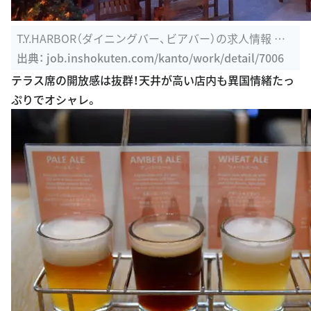
T.Y.HARBOR（ダイニングバー、ビアバー）の求人情報 求
人＠飲食店.COM
出典：
job.inshokuten.com/kanto/work/detail/7006
テラス席の開放感は抜群！天井が高い店内も異国情緒たっ
ぷりでオシャレ。