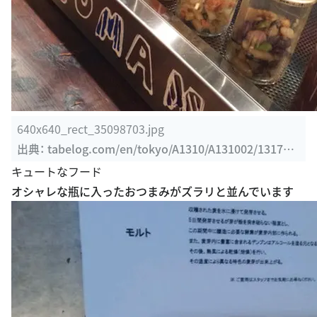
640x640_rect_35098703.jpg
出典：
tabelog.com/en/tokyo/A1310/A131002/131777
93/dtlphotolst/1/2/?smp=s
キュートなフード
オシャレな瓶に入ったおつまみがズラリと並んでいます