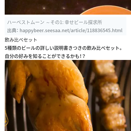
ハーベストムーン ～その1: 幸せビール探求所
出典：
happybeer.seesaa.net/article/118836545.html
飲み比べセット
5種類のビールの詳しい説明書きつきの飲み比べセット。
自分の好みを知ることができるかも！？