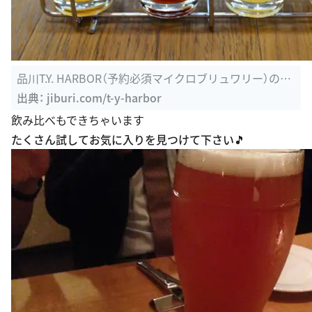
品川T.Y. HARBOR（予約必須マイクロブリュワリー）の裏
メニュー ...
出典：
jiburi.com/t-y-harbor
飲み比べもできちゃいます
たくさん試してお気に入りを見つけて下さい🎵