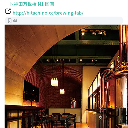
ート神田万世橋 N1 区画
http://hitachino.cc/brewing-lab/
68