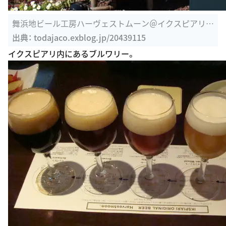
舞浜地ビール工房ハーヴェストムーン＠イクスピアリ
工房見学と ...
出典：
todajaco.exblog.jp/20439115
イクスピアリ内にあるブルワリー。