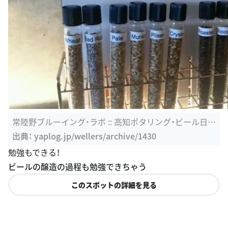
常陸野ブルーイング・ラボ :: 高知ポタリング・ビール日記
｜yaplog ...
出典：
yaplog.jp/wellers/archive/1430
勉強もできる！
ビールの醸造の過程も勉強できちゃう
このスポットの詳細を見る