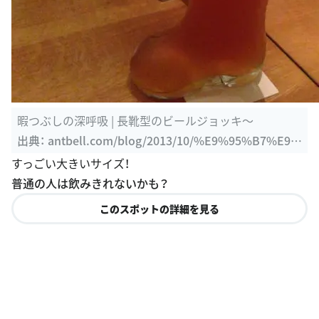
暇つぶしの深呼吸 | 長靴型のビールジョッキ〜
出典：
antbell.com/blog/2013/10/%E9%95%B7%E9%
9D%B4%E5%9E%8B%E3%81%AE%E3%83%93%E
すっごい大きいサイズ！
3%83%BC%E3%83%AB%E3%82%B8%E3%83%A7%
普通の人は飲みきれないかも？
E3%83%83%E3%82%AD%E3%80%9C
このスポットの詳細を見る