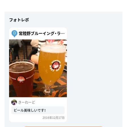
フォトレポ
常陸野ブルーイング・ラボ
D
（HITACHINO BREWING
LAB.）
きーわーど
ビール美味しいです！
2016年12月17日