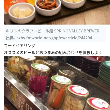
キリンのクラフトビール館 SPRING VALLEY BREWERY
（スプリングバレー ...
出典：
azby.fmworld.net/gpp/cs/article/244294
フードペアリング
オススメのビールとおつまみの組み合わせを体験しよう