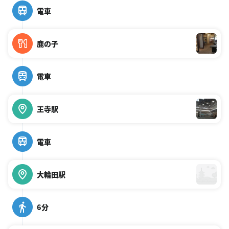
電車
鹿の子
電車
王寺駅
電車
大輪田駅
6分