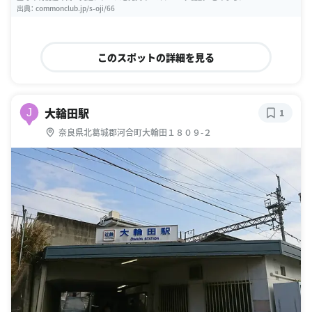
出典：
commonclub.jp/s-oji/66
このスポットの詳細を見る
大輪田駅
J
1
奈良県北葛城郡河合町大輪田１８０９-２