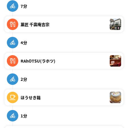
7分
菓匠 千壽庵吉宗
4分
RAhOTSU(ラホツ)
2分
ほうせき箱
1分