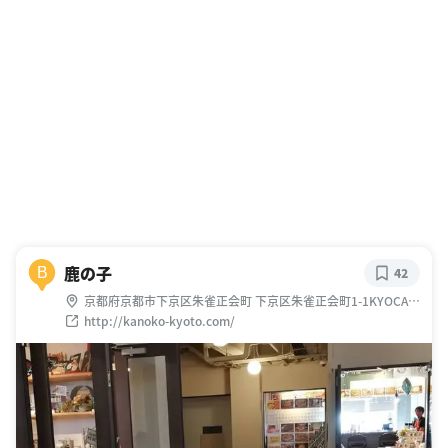
鹿の子
B
42
京都府京都市下京区朱雀正会町 下京区朱雀正会町1-1KYOCA-
会館２１１
http://kanoko-kyoto.com/