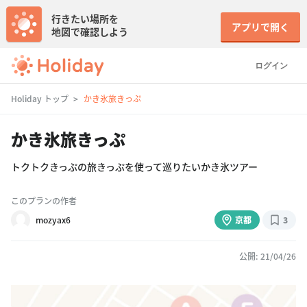
行きたい場所を
アプリで開く
地図で確認しよう
ログイン
Holiday トップ
かき氷旅きっぷ
かき氷旅きっぷ
トクトクきっぷの旅きっぷを使って巡りたいかき氷ツアー
このプランの作者
mozyax6
京都
3
公開: 21/04/26