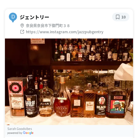
ジェントリー
D
10
奈良県奈良市下御門町３８
https://www.instagram.com/jazzpubgentry
Sarah Goodvibes
G