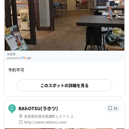
後藤健
G
oogle Places
予約不可
このスポットの詳細を見る
RAhOTSU(ラホツ)
C
15
奈良県奈良市高畑町１０７３-２
http://www.rahotsu.com/