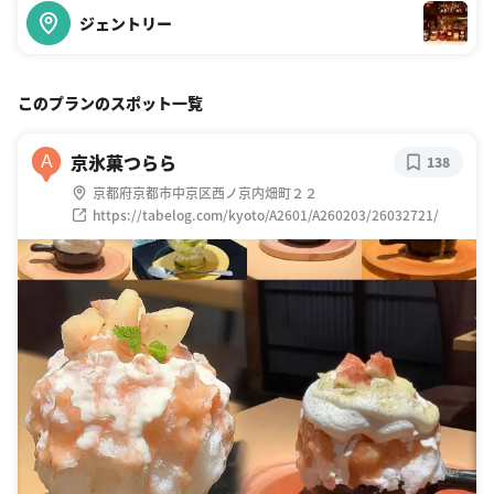
ジェントリー
このプランのスポット一覧
京氷菓つらら
A
138
京都府京都市中京区西ノ京内畑町２２
https://tabelog.com/kyoto/A2601/A260203/26032721/